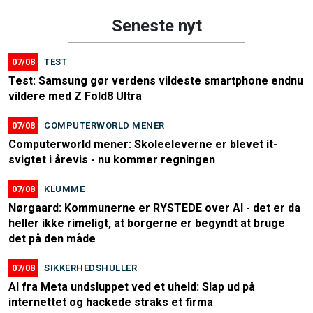
Seneste nyt
07/08
TEST
Test: Samsung gør verdens vildeste smartphone endnu
vildere med Z Fold8 Ultra
07/08
COMPUTERWORLD MENER
Computerworld mener: Skoleeleverne er blevet it-
svigtet i årevis - nu kommer regningen
07/08
KLUMME
Nørgaard: Kommunerne er RYSTEDE over AI - det er da
heller ikke rimeligt, at borgerne er begyndt at bruge
det på den måde
07/08
SIKKERHEDSHULLER
AI fra Meta undsluppet ved et uheld: Slap ud på
internettet og hackede straks et firma