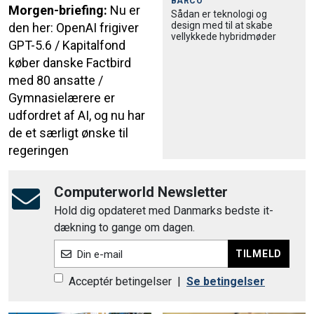
BARCO
Morgen-briefing:
Nu er
Sådan er teknologi og
design med til at skabe
den her: OpenAI frigiver
vellykkede hybridmøder
GPT-5.6 / Kapitalfond
køber danske Factbird
med 80 ansatte /
Gymnasielærere er
udfordret af AI, og nu har
de et særligt ønske til
regeringen
Computerworld Newsletter
Hold dig opdateret med Danmarks bedste it-
dækning to gange om dagen.
TILMELD
Din e-mail
Acceptér betingelser
|
Se betingelser