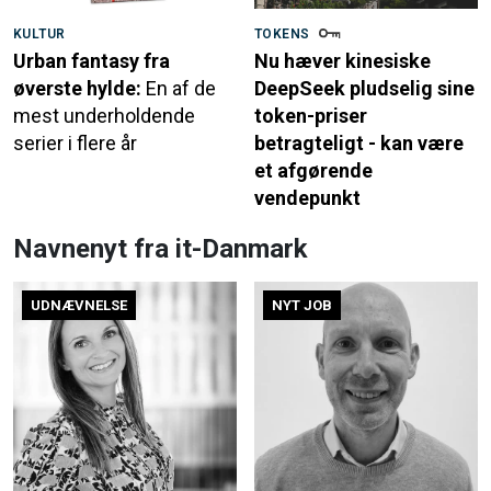
KULTUR
TOKENS
Urban fantasy fra
Nu hæver kinesiske
øverste hylde:
En af de
DeepSeek pludselig sine
mest underholdende
token-priser
serier i flere år
betragteligt - kan være
et afgørende
vendepunkt
Navnenyt fra it-Danmark
UDNÆVNELSE
NYT JOB