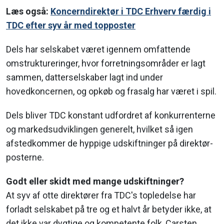
Læs også:
Koncerndirektør i TDC Erhverv færdig i
TDC efter syv år med topposter
Dels har selskabet været igennem omfattende
omstruktureringer, hvor forretningsområder er lagt
sammen, datterselskaber lagt ind under
hovedkoncernen, og opkøb og frasalg har været i spil.
Dels bliver TDC konstant udfordret af konkurrenterne
og markedsudviklingen generelt, hvilket så igen
afstedkommer de hyppige udskiftninger på direktør-
posterne.
Godt eller skidt med mange udskiftninger?
At syv af otte direktører fra TDC's topledelse har
forladt selskabet på tre og et halvt år betyder ikke, at
det ikke var dygtige og kompetente folk, Carsten