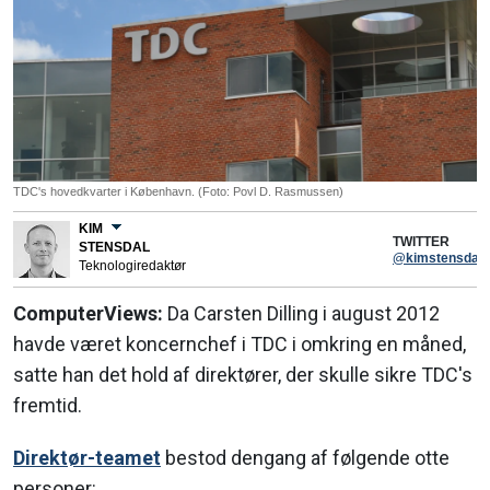
TDC's hovedkvarter i København. (Foto: Povl D. Rasmussen)
KIM
TWITTER
STENSDAL
@kimstensdal
Teknologiredaktør
ComputerViews:
Da Carsten Dilling i august 2012
havde været koncernchef i TDC i omkring en måned,
satte han det hold af direktører, der skulle sikre TDC's
fremtid.
Direktør-teamet
bestod dengang af følgende otte
personer: