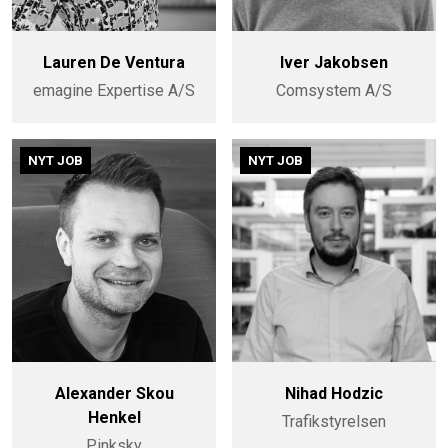
Lauren De Ventura
Iver Jakobsen
emagine Expertise A/S
Comsystem A/S
NYT JOB
NYT JOB
Alexander Skou
Nihad Hodzic
Henkel
Trafikstyrelsen
Pinksky