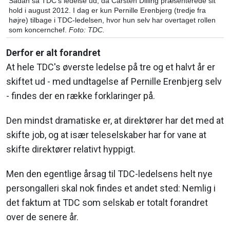
Sådan så TDC's ledelse ud, da Carsten Dilling præsenterede sit
hold i august 2012. I dag er kun Pernille Erenbjerg (tredje fra
højre) tilbage i TDC-ledelsen, hvor hun selv har overtaget rollen
som koncernchef.
Foto: TDC.
Derfor er alt forandret
At hele TDC's øverste ledelse på tre og et halvt år er
skiftet ud - med undtagelse af Pernille Erenbjerg selv
- findes der en række forklaringer på.
Den mindst dramatiske er, at direktører har det med at
skifte job, og at især teleselskaber har for vane at
skifte direktører relativt hyppigt.
Men den egentlige årsag til TDC-ledelsens helt nye
persongalleri skal nok findes et andet sted: Nemlig i
det faktum at TDC som selskab er totalt forandret
over de senere år.