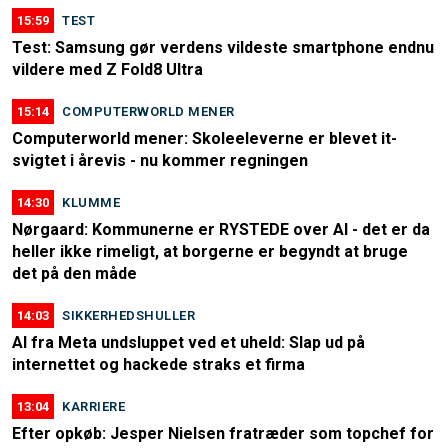
15:59
TEST
Test: Samsung gør verdens vildeste smartphone endnu
vildere med Z Fold8 Ultra
15:14
COMPUTERWORLD MENER
Computerworld mener: Skoleeleverne er blevet it-
svigtet i årevis - nu kommer regningen
14:30
KLUMME
Nørgaard: Kommunerne er RYSTEDE over AI - det er da
heller ikke rimeligt, at borgerne er begyndt at bruge
det på den måde
14:03
SIKKERHEDSHULLER
AI fra Meta undsluppet ved et uheld: Slap ud på
internettet og hackede straks et firma
13:04
KARRIERE
Efter opkøb: Jesper Nielsen fratræder som topchef for