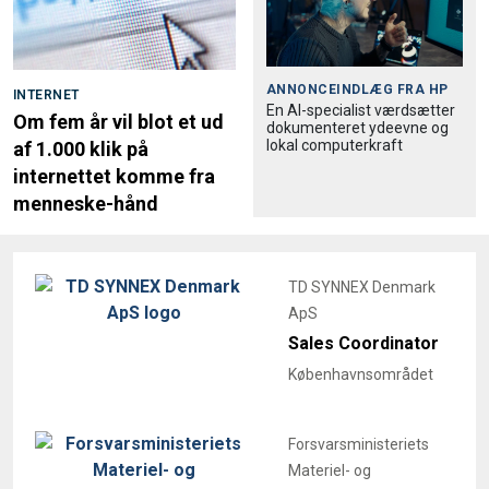
ANNONCEINDLÆG FRA
HP
INTERNET
En AI-specialist værdsætter
Om fem år vil blot et ud
dokumenteret ydeevne og
lokal computerkraft
af 1.000 klik på
internettet komme fra
menneske-hånd
TD SYNNEX Denmark
ApS
Sales Coordinator
Københavnsområdet
Forsvarsministeriets
Materiel- og