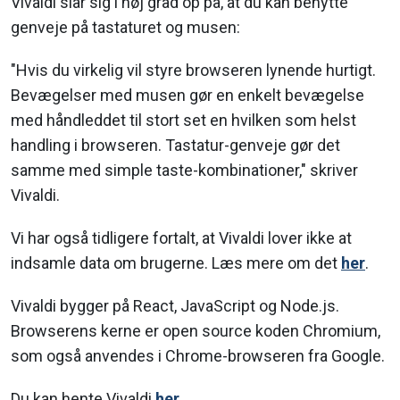
Vivaldi slår sig i høj grad op på, at du kan benytte
genveje på tastaturet og musen:
"Hvis du virkelig vil styre browseren lynende hurtigt.
Bevægelser med musen gør en enkelt bevægelse
med håndleddet til stort set en hvilken som helst
handling i browseren. Tastatur-genveje gør det
samme med simple taste-kombinationer," skriver
Vivaldi.
Vi har også tidligere fortalt, at Vivaldi lover ikke at
indsamle data om brugerne. Læs mere om det
her
.
Vivaldi bygger på React, JavaScript og Node.js.
Browserens kerne er open source koden Chromium,
som også anvendes i Chrome-browseren fra Google.
Du kan hente Vivaldi
her
.