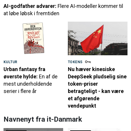
AI-godfather advarer:
Flere AI-modeller kommer til
at løbe løbsk i fremtiden
KULTUR
TOKENS
Urban fantasy fra
Nu hæver kinesiske
øverste hylde:
En af de
DeepSeek pludselig sine
mest underholdende
token-priser
serier i flere år
betragteligt - kan være
et afgørende
vendepunkt
Navnenyt fra it-Danmark