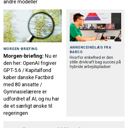
andre modeller
ANNONCEINDLÆG FRA
MORGEN-BRIEFING
BARCO
Morgen-briefing:
Nu er
Hvorfor enkelhed er den
stille drivkraft bag succes på
den her: OpenAI frigiver
hybride arbejdspladser
GPT-5.6 / Kapitalfond
køber danske Factbird
med 80 ansatte /
Gymnasielærere er
udfordret af AI, og nu har
de et særligt ønske til
regeringen