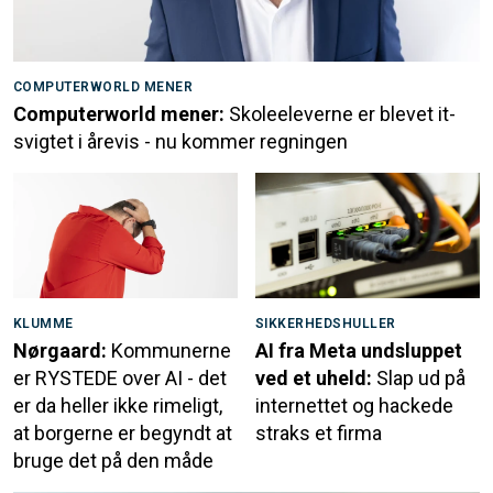
COMPUTERWORLD MENER
Computerworld mener:
Skoleeleverne er blevet it-
svigtet i årevis - nu kommer regningen
KLUMME
SIKKERHEDSHULLER
Nørgaard:
Kommunerne
AI fra Meta undsluppet
er RYSTEDE over AI - det
ved et uheld:
Slap ud på
er da heller ikke rimeligt,
internettet og hackede
at borgerne er begyndt at
straks et firma
bruge det på den måde