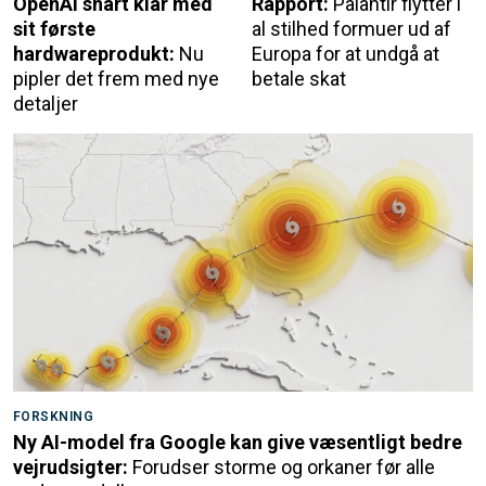
OpenAI snart klar med
Rapport:
Palantir flytter i
sit første
al stilhed formuer ud af
hardwareprodukt:
Nu
Europa for at undgå at
pipler det frem med nye
betale skat
detaljer
FORSKNING
Ny AI-model fra Google kan give væsentligt bedre
vejrudsigter:
Forudser storme og orkaner før alle