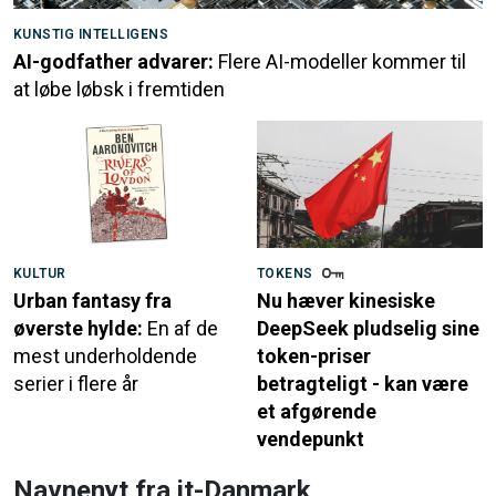
KUNSTIG INTELLIGENS
AI-godfather advarer:
Flere AI-modeller kommer til
at løbe løbsk i fremtiden
KULTUR
TOKENS
Urban fantasy fra
Nu hæver kinesiske
øverste hylde:
En af de
DeepSeek pludselig sine
mest underholdende
token-priser
serier i flere år
betragteligt - kan være
et afgørende
vendepunkt
Navnenyt fra it-Danmark