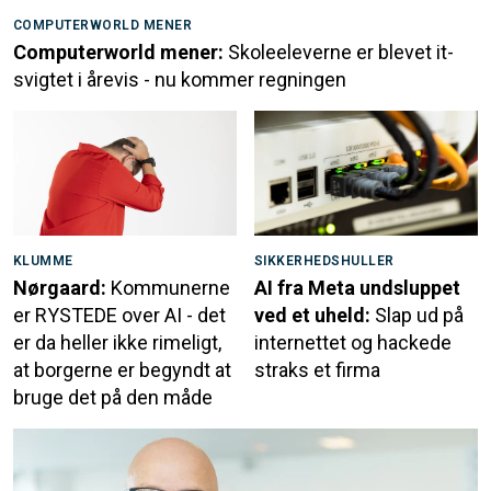
COMPUTERWORLD MENER
Computerworld mener:
Skoleeleverne er blevet it-
svigtet i årevis - nu kommer regningen
KLUMME
SIKKERHEDSHULLER
Nørgaard:
Kommunerne
AI fra Meta undsluppet
er RYSTEDE over AI - det
ved et uheld:
Slap ud på
er da heller ikke rimeligt,
internettet og hackede
at borgerne er begyndt at
straks et firma
bruge det på den måde