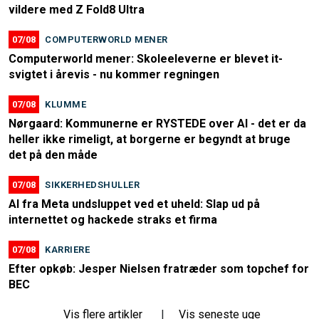
vildere med Z Fold8 Ultra
07/08
COMPUTERWORLD MENER
Computerworld mener: Skoleeleverne er blevet it-
svigtet i årevis - nu kommer regningen
07/08
KLUMME
Nørgaard: Kommunerne er RYSTEDE over AI - det er da
heller ikke rimeligt, at borgerne er begyndt at bruge
det på den måde
07/08
SIKKERHEDSHULLER
AI fra Meta undsluppet ved et uheld: Slap ud på
internettet og hackede straks et firma
07/08
KARRIERE
Efter opkøb: Jesper Nielsen fratræder som topchef for
BEC
Vis flere artikler
|
Vis seneste uge