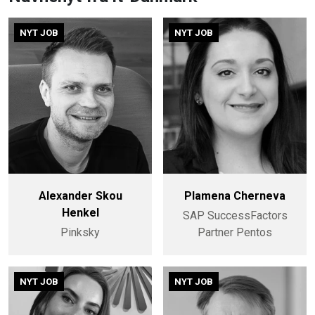
NYT JOB
NYT JOB
Alexander Skou
Plamena Cherneva
Henkel
SAP SuccessFactors
Pinksky
Partner Pentos
NYT JOB
NYT JOB