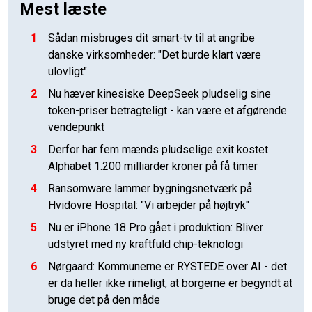
Mest læste
1
Sådan misbruges dit smart-tv til at angribe
danske virksomheder: "Det burde klart være
ulovligt"
2
Nu hæver kinesiske DeepSeek pludselig sine
token-priser betragteligt - kan være et afgørende
vendepunkt
3
Derfor har fem mænds pludselige exit kostet
Alphabet 1.200 milliarder kroner på få timer
4
Ransomware lammer bygningsnetværk på
Hvidovre Hospital: "Vi arbejder på højtryk"
5
Nu er iPhone 18 Pro gået i produktion: Bliver
udstyret med ny kraftfuld chip-teknologi
6
Nørgaard: Kommunerne er RYSTEDE over AI - det
er da heller ikke rimeligt, at borgerne er begyndt at
bruge det på den måde