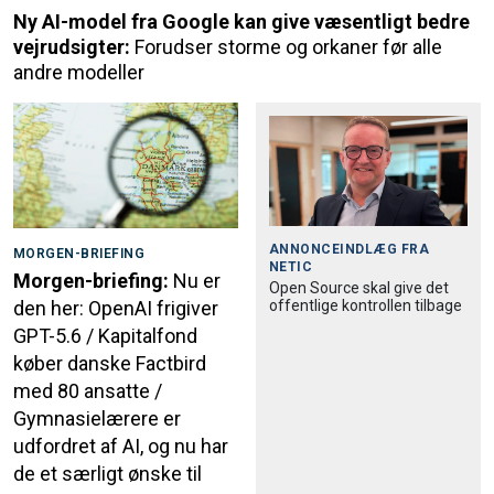
Ny AI-model fra Google kan give væsentligt bedre
vejrudsigter:
Forudser storme og orkaner før alle
andre modeller
ANNONCEINDLÆG FRA
MORGEN-BRIEFING
NETIC
Morgen-briefing:
Nu er
Open Source skal give det
offentlige kontrollen tilbage
den her: OpenAI frigiver
GPT-5.6 / Kapitalfond
køber danske Factbird
med 80 ansatte /
Gymnasielærere er
udfordret af AI, og nu har
de et særligt ønske til