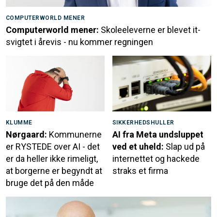
COMPUTERWORLD MENER
Computerworld mener:
Skoleeleverne er blevet it-
svigtet i årevis - nu kommer regningen
KLUMME
SIKKERHEDSHULLER
Nørgaard:
Kommunerne
AI fra Meta undsluppet
er RYSTEDE over AI - det
ved et uheld:
Slap ud på
er da heller ikke rimeligt,
internettet og hackede
at borgerne er begyndt at
straks et firma
bruge det på den måde