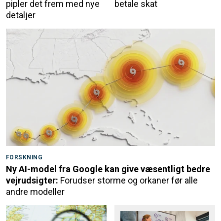
pipler det frem med nye
betale skat
detaljer
FORSKNING
Ny AI-model fra Google kan give væsentligt bedre
vejrudsigter:
Forudser storme og orkaner før alle
andre modeller