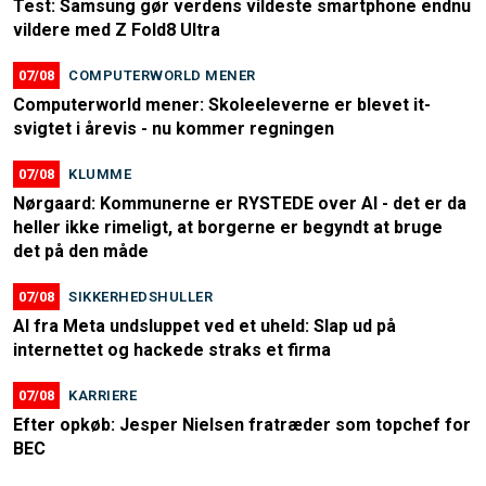
Test: Samsung gør verdens vildeste smartphone endnu
vildere med Z Fold8 Ultra
07/08
COMPUTERWORLD MENER
Computerworld mener: Skoleeleverne er blevet it-
svigtet i årevis - nu kommer regningen
07/08
KLUMME
Nørgaard: Kommunerne er RYSTEDE over AI - det er da
heller ikke rimeligt, at borgerne er begyndt at bruge
det på den måde
07/08
SIKKERHEDSHULLER
AI fra Meta undsluppet ved et uheld: Slap ud på
internettet og hackede straks et firma
07/08
KARRIERE
Efter opkøb: Jesper Nielsen fratræder som topchef for
BEC