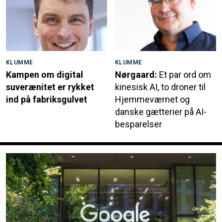
KLUMME
KLUMME
Kampen om digital
Nørgaard:
Et par ord om
suverænitet er rykket
kinesisk AI, to droner til
ind på fabriksgulvet
Hjemmeværnet og
danske gætterier på AI-
besparelser