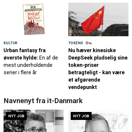
KULTUR
TOKENS
Urban fantasy fra
Nu hæver kinesiske
øverste hylde:
En af de
DeepSeek pludselig sine
mest underholdende
token-priser
serier i flere år
betragteligt - kan være
et afgørende
vendepunkt
Navnenyt fra it-Danmark
NYT JOB
NYT JOB