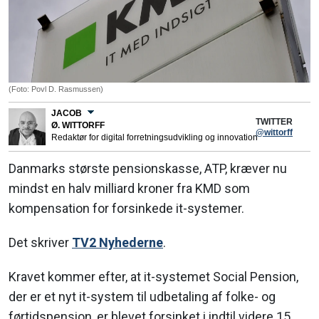
(Foto: Povl D. Rasmussen)
JACOB
TWITTER
Ø. WITTORFF
@wittorff
Redaktør for digital forretningsudvikling og innovation
Danmarks største pensionskasse, ATP, kræver nu
mindst en halv milliard kroner fra KMD som
kompensation for forsinkede it-systemer.
Det skriver
TV2 Nyhederne
.
Kravet kommer efter, at it-systemet Social Pension,
der er et nyt it-system til udbetaling af folke- og
førtidspension, er blevet forsinket i indtil videre 15