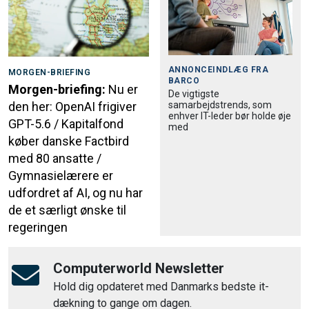
ANNONCEINDLÆG FRA
MORGEN-BRIEFING
BARCO
Morgen-briefing:
Nu er
De vigtigste
samarbejdstrends, som
den her: OpenAI frigiver
enhver IT-leder bør holde øje
GPT-5.6 / Kapitalfond
med
køber danske Factbird
med 80 ansatte /
Gymnasielærere er
udfordret af AI, og nu har
de et særligt ønske til
regeringen
Computerworld Newsletter
Hold dig opdateret med Danmarks bedste it-
dækning to gange om dagen.