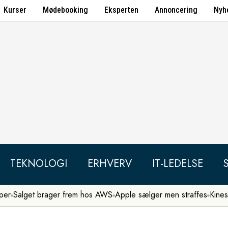
Kurser
Mødebooking
Eksperten
Annoncering
Nyh
TEKNOLOGI
ERHVERV
IT-LEDELSE
per
Salget brager frem hos AWS
Apple sælger men straffes
Kines