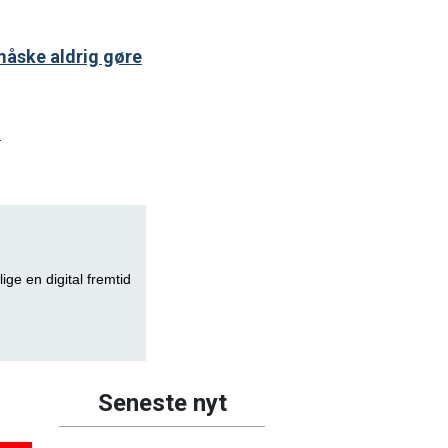
 måske aldrig gøre
h
lige en digital fremtid
Seneste nyt