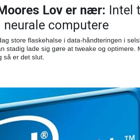
Moores Lov er nær:
Intel 
g neurale computere
i dag store flaskehalse i data-håndteringen i sel
n stadig lade sig gøre at tweake og optimere. 
 så er det slut.