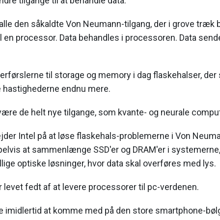
andre tilgange til at behandle data.
alle den såkaldte Von Neumann-tilgang, der i grove træk be
l en processor. Data behandles i processoren. Data sende
erførslerne til storage og memory i dag flaskehalser, der
e hastighederne endnu mere.
 være de helt nye tilgange, som kvante- og neurale comput
ejder Intel på at løse flaskehals-problemerne i Von Neu
elvis at sammenlænge SSD'er og DRAM'er i systemerne, 
llige optiske løsninger, hvor data skal overføres med lys.
r levet fedt af at levere processorer til pc-verdenen.
 imidlertid at komme med på den store smartphone-bølge