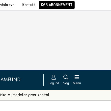
edsbreve
Kontakt
KØB ABONNEMENT
SAMFUND
Log ind
Søg
Menu
iske AI-modeller giver kontrol