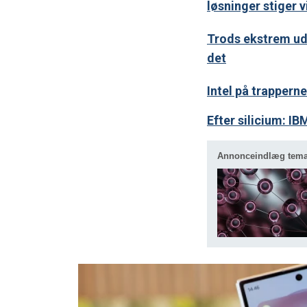
løsninger stiger v
Trods ekstrem udvi
det
Intel på trappern
Efter silicium: I
Annonceindlæg tem