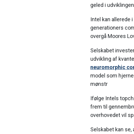
geled i udviklingen
Intel kan allerede
generationers comp
overgå Moores Lov
Selskabet invester
udvikling af kvan
neuromorphic co
model som hjernen
mønstr
Ifølge Intels topch
frem til gennembru
overhovedet vil spi
Selskabet kan se, 