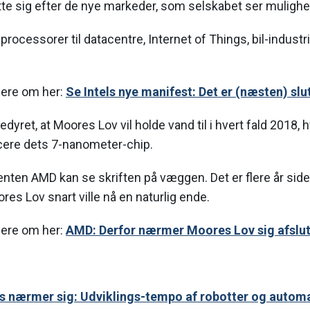
te sig efter de nye markeder, som selskabet ser mulighed
processorer til datacentre, Internet of Things, bil-industr
mere om her:
Se Intels nye manifest: Det er (næsten) slu
 bedyret, at Moores Lov vil holde vand til i hvert fald 2018,
ancere dets 7-nanometer-chip.
ten AMD kan se skriften på væggen. Det er flere år side
res Lov snart ville nå en naturlig ende.
mere om her:
AMD: Derfor nærmer Moores Lov sig afslu
ns nærmer sig: Udviklings-tempo af robotter og autom