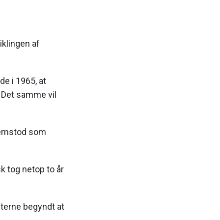
iklingen af
e i 1965, at
r. Det samme vil
fremstod som
sk tog netop to år
nterne begyndt at