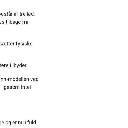
står af tre led:
s tilbage fra
 sætter fysiske
ere tilbyder.
mann-modellen ved
ligesom Intel
 og er nu i fuld