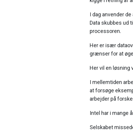
kigge i retning af 
I dag anvender de 
Data skubbes ud ti
processoren.
Her er især dataov
grænser for at øg
Her vil en løsning
I mellemtiden arb
at forsøge eksemp
arbejder på forske
Intel har i mange å
Selskabet missede