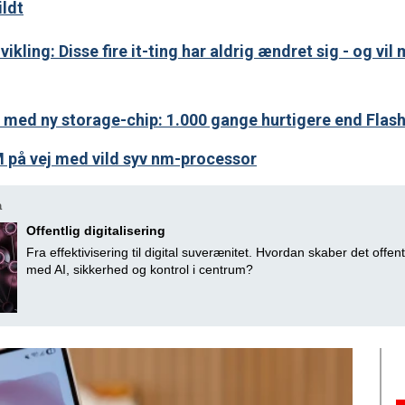
ildt
kling: Disse fire it-ting har aldrig ændret sig - og vil
e med ny storage-chip: 1.000 gange hurtigere end Flas
BM på vej med vild syv nm-processor
a
Offentlig digitalisering
Fra effektivisering til digital suverænitet. Hvordan skaber det offent
med AI, sikkerhed og kontrol i centrum?