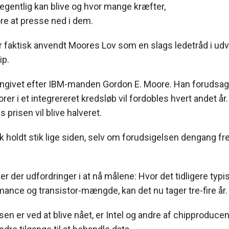
egentlig kan blive og hvor mange kræfter,
øre at presse ned i dem.
år faktisk anvendt Moores Lov som en slags ledetråd i udv
ip.
ngivet efter IBM-manden Gordon E. Moore. Han forudsagd
torer i et integrereret kredsløb vil fordobles hvert andet å
prisen vil blive halveret.
æk holdt stik lige siden, selv om forudsigelsen dengang 
er der udfordringer i at nå målene: Hvor det tidligere typi
mance og transistor-mængde, kan det nu tager tre-fire år.
sen er ved at blive nået, er Intel og andre af chipproduce