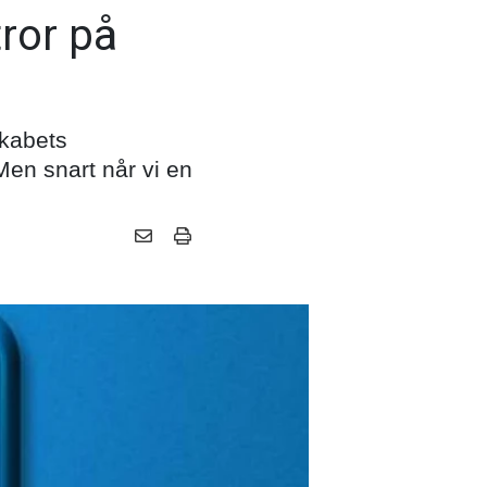
tror på
skabets
Men snart når vi en