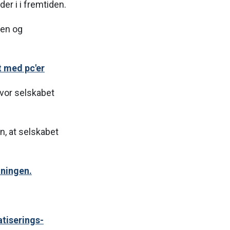
er i i fremtiden.
ien og
t med pc'er
 hvor selskabet
n, at selskabet
tningen.
atiserings-