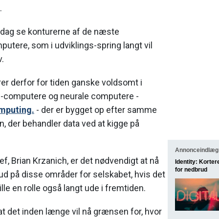
.
 i dag se konturerne af de næste
utere, som i udviklings-spring langt vil
.
er derfor for tiden ganske voldsomt i
te-computere og neurale computere -
mputing.
- der er bygget op efter samme
, der behandler data ved at kigge på
Annonceindlæg
ef, Brian Krzanich, er det nødvendigt at nå
Identity: Korter
for nedbrud
d på disse områder for selskabet, hvis det
lle en rolle også langt ude i fremtiden.
at det inden længe vil nå grænsen for, hvor