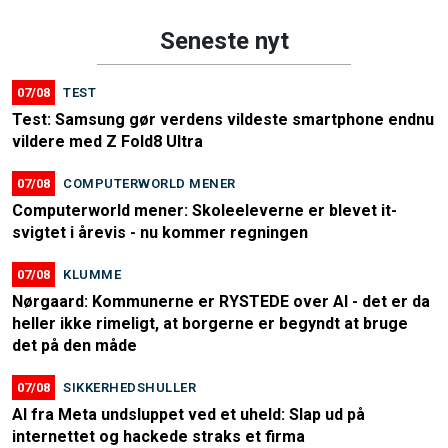
Seneste nyt
07/08
TEST
Test: Samsung gør verdens vildeste smartphone endnu
vildere med Z Fold8 Ultra
07/08
COMPUTERWORLD MENER
Computerworld mener: Skoleeleverne er blevet it-
svigtet i årevis - nu kommer regningen
07/08
KLUMME
Nørgaard: Kommunerne er RYSTEDE over AI - det er da
heller ikke rimeligt, at borgerne er begyndt at bruge
det på den måde
07/08
SIKKERHEDSHULLER
AI fra Meta undsluppet ved et uheld: Slap ud på
internettet og hackede straks et firma