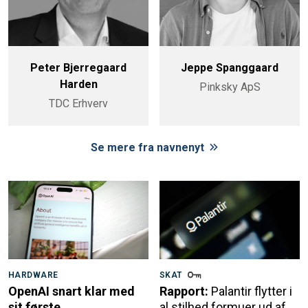
Peter Bjerregaard
Jeppe Spanggaard
Harden
Pinksky ApS
TDC Erhverv
Se mere fra navnenyt
HARDWARE
SKAT
OpenAI snart klar med
Rapport:
Palantir flytter i
sit første
al stilhed formuer ud af