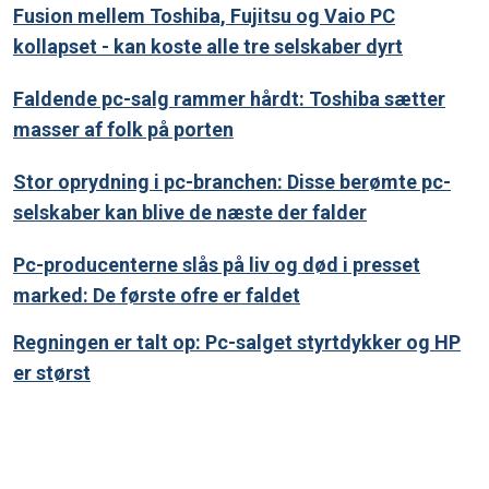
Fusion mellem Toshiba, Fujitsu og Vaio PC
kollapset - kan koste alle tre selskaber dyrt
Faldende pc-salg rammer hårdt: Toshiba sætter
masser af folk på porten
Stor oprydning i pc-branchen: Disse berømte pc-
selskaber kan blive de næste der falder
Pc-producenterne slås på liv og død i presset
marked: De første ofre er faldet
Regningen er talt op: Pc-salget styrtdykker og HP
er størst