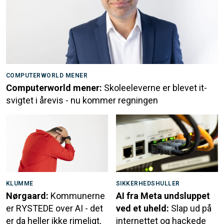
COMPUTERWORLD MENER
Computerworld mener:
Skoleeleverne er blevet it-
svigtet i årevis - nu kommer regningen
KLUMME
SIKKERHEDSHULLER
Nørgaard:
Kommunerne
AI fra Meta undsluppet
er RYSTEDE over AI - det
ved et uheld:
Slap ud på
er da heller ikke rimeligt,
internettet og hackede