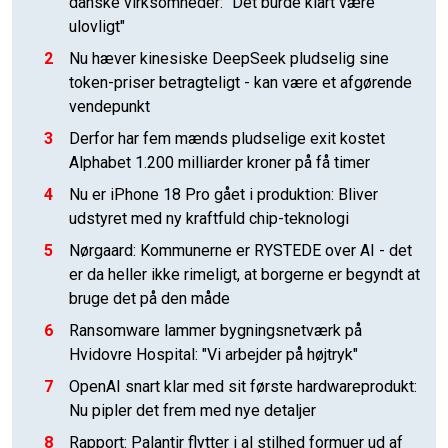
danske virksomheder: "Det burde klart være
ulovligt"
2
Nu hæver kinesiske DeepSeek pludselig sine
token-priser betragteligt - kan være et afgørende
vendepunkt
3
Derfor har fem mænds pludselige exit kostet
Alphabet 1.200 milliarder kroner på få timer
4
Nu er iPhone 18 Pro gået i produktion: Bliver
udstyret med ny kraftfuld chip-teknologi
5
Nørgaard: Kommunerne er RYSTEDE over AI - det
er da heller ikke rimeligt, at borgerne er begyndt at
bruge det på den måde
6
Ransomware lammer bygningsnetværk på
Hvidovre Hospital: "Vi arbejder på højtryk"
7
OpenAI snart klar med sit første hardwareprodukt:
Nu pipler det frem med nye detaljer
8
Rapport: Palantir flytter i al stilhed formuer ud af