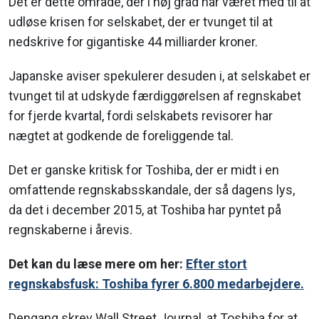
Det er dette område, der i høj grad har været med til at
udløse krisen for selskabet, der er tvunget til at
nedskrive for gigantiske 44 milliarder kroner.
Japanske aviser spekulerer desuden i, at selskabet er
tvunget til at udskyde færdiggørelsen af regnskabet
for fjerde kvartal, fordi selskabets revisorer har
nægtet at godkende de foreliggende tal.
Det er ganske kritisk for Toshiba, der er midt i en
omfattende regnskabsskandale, der så dagens lys,
da det i december 2015, at Toshiba har pyntet på
regnskaberne i årevis.
Det kan du læse mere om her:
Efter stort
regnskabsfusk: Toshiba fyrer 6.800 medarbejdere.
Dengang skrev Wall Street Journal, at Toshiba for at