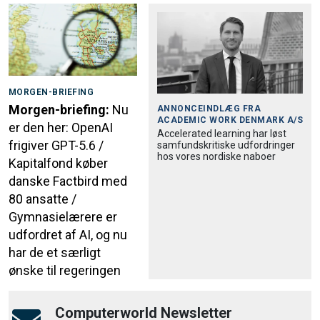
MORGEN-BRIEFING
Morgen-briefing:
Nu
ANNONCEINDLÆG FRA
ACADEMIC WORK DENMARK A/S
er den her: OpenAI
Accele­rated learning har løst
frigiver GPT-5.6 /
samfund­skri­tiske udfordringer
hos vores nordiske naboer
Kapitalfond køber
danske Factbird med
80 ansatte /
Gymnasielærere er
udfordret af AI, og nu
har de et særligt
ønske til regeringen
Computerworld Newsletter