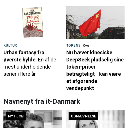
KULTUR
TOKENS
Urban fantasy fra
Nu hæver kinesiske
øverste hylde:
En af de
DeepSeek pludselig sine
mest underholdende
token-priser
serier i flere år
betragteligt - kan være
et afgørende
vendepunkt
Navnenyt fra it-Danmark
NYT JOB
UDNÆVNELSE