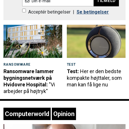
TILMELD
Din e-mail
Acceptér betingelser
|
Se betingelser
RANSOMWARE
TEST
Ransomware lammer
Test:
Her er den bedste
bygningsnetværk på
kompakte højttaler, som
Hvidovre Hospital:
"Vi
man kan få lige nu
arbejder på højtryk"
Computerworld
Opinion