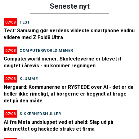
Seneste nyt
07/08
TEST
Test: Samsung gør verdens vildeste smartphone endnu
vildere med Z Fold8 Ultra
07/08
COMPUTERWORLD MENER
Computerworld mener: Skoleeleverne er blevet it-
svigtet i årevis - nu kommer regningen
07/08
KLUMME
Nørgaard: Kommunerne er RYSTEDE over AI - det er da
heller ikke rimeligt, at borgerne er begyndt at bruge
det på den måde
07/08
SIKKERHEDSHULLER
AI fra Meta undsluppet ved et uheld: Slap ud på
internettet og hackede straks et firma