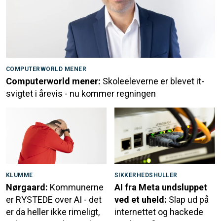
COMPUTERWORLD MENER
Computerworld mener:
Skoleeleverne er blevet it-
svigtet i årevis - nu kommer regningen
KLUMME
SIKKERHEDSHULLER
Nørgaard:
Kommunerne
AI fra Meta undsluppet
er RYSTEDE over AI - det
ved et uheld:
Slap ud på
er da heller ikke rimeligt,
internettet og hackede