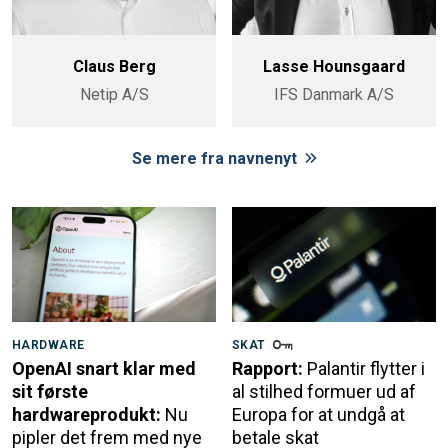
Claus Berg
Lasse Hounsgaard
Netip A/S
IFS Danmark A/S
Se mere fra navnenyt
HARDWARE
SKAT
OpenAI snart klar med
Rapport:
Palantir flytter i
sit første
al stilhed formuer ud af
hardwareprodukt:
Nu
Europa for at undgå at
pipler det frem med nye
betale skat