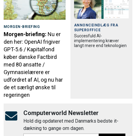
ANNONCEINDLÆG FRA
MORGEN-BRIEFING
SUPEROFFICE
Morgen-briefing:
Nu er
Succesfuld AI-
implementering kræver
den her: OpenAI frigiver
langt mere end teknologien
GPT-5.6 / Kapitalfond
køber danske Factbird
med 80 ansatte /
Gymnasielærere er
udfordret af AI, og nu har
de et særligt ønske til
regeringen
Computerworld Newsletter
Hold dig opdateret med Danmarks bedste it-
dækning to gange om dagen.