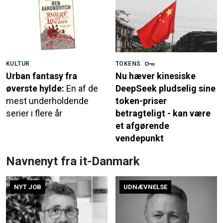
KULTUR
TOKENS
Urban fantasy fra
Nu hæver kinesiske
øverste hylde:
En af de
DeepSeek pludselig sine
mest underholdende
token-priser
serier i flere år
betragteligt - kan være
et afgørende
vendepunkt
Navnenyt fra it-Danmark
NYT JOB
UDNÆVNELSE