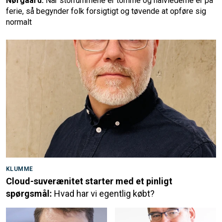
Nørgaard:
Når storrummene er tomme og halvlederne er på
ferie, så begynder folk forsigtigt og tøvende at opføre sig
normalt
KLUMME
Cloud-suverænitet starter med et pinligt
spørgsmål:
Hvad har vi egentlig købt?