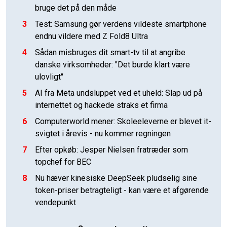
bruge det på den måde
3
Test: Samsung gør verdens vildeste smartphone
endnu vildere med Z Fold8 Ultra
4
Sådan misbruges dit smart-tv til at angribe
danske virksomheder: "Det burde klart være
ulovligt"
5
AI fra Meta undsluppet ved et uheld: Slap ud på
internettet og hackede straks et firma
6
Computerworld mener: Skoleeleverne er blevet it-
svigtet i årevis - nu kommer regningen
7
Efter opkøb: Jesper Nielsen fratræder som
topchef for BEC
8
Nu hæver kinesiske DeepSeek pludselig sine
token-priser betragteligt - kan være et afgørende
vendepunkt