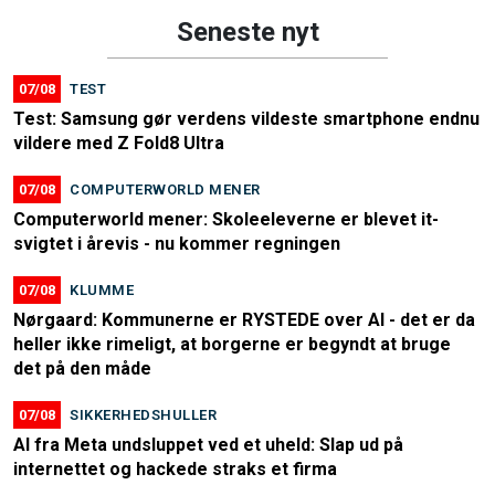
Seneste nyt
07/08
TEST
Test: Samsung gør verdens vildeste smartphone endnu
vildere med Z Fold8 Ultra
07/08
COMPUTERWORLD MENER
Computerworld mener: Skoleeleverne er blevet it-
svigtet i årevis - nu kommer regningen
07/08
KLUMME
Nørgaard: Kommunerne er RYSTEDE over AI - det er da
heller ikke rimeligt, at borgerne er begyndt at bruge
det på den måde
07/08
SIKKERHEDSHULLER
AI fra Meta undsluppet ved et uheld: Slap ud på
internettet og hackede straks et firma