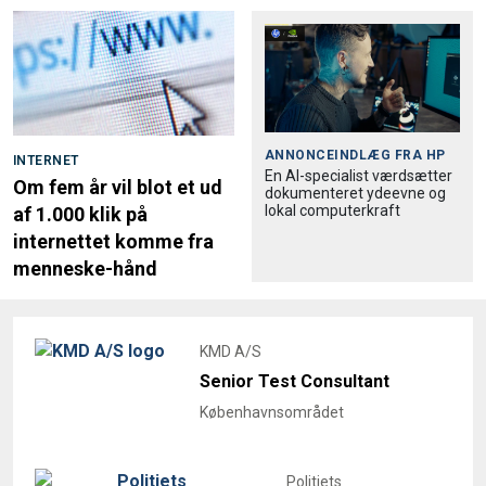
ANNONCEINDLÆG FRA
HP
INTERNET
En AI-specialist værdsætter
Om fem år vil blot et ud
dokumenteret ydeevne og
lokal computerkraft
af 1.000 klik på
internettet komme fra
menneske-hånd
KMD A/S
Senior Test Consultant
Københavnsområdet
Politiets