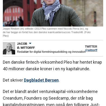
Jeppe Rindom (th) stiftede i 2013 Pleo sammen med Niccolo Perra (tv), og
de har begge en fortid hos den danske iværksættersucces Tradeshift. (Foto:
Pleo)
JACOB
TWITTER
Ø. WITTORFF
@wittorff
Redaktør for digital forretningsudvikling og innovation
Den danske fintech-virksomhed Pleo har hentet knap
40 millioner danske kroner i en ny kapitalrunde.
Det skriver
Dagbladet Børsen
.
Det er blandt andet venturekapital-virksomhederne
Creandum, Founders og Seedcamp, der står bag
kapitalindsprøjtningen, men også den tidligere Just-