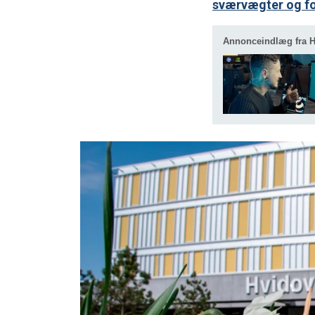
sværvægter og for
Annonceindlæg fra 