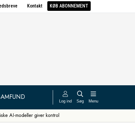
edsbreve
Kontakt
KØB ABONNEMENT
SAMFUND
Log ind
Søg
Menu
iske AI-modeller giver kontrol