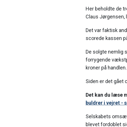
Her beholdte de t
Claus Jørgensen, l
Det var faktisk a
scorede kassen p
De solgte nemlig s
forrygende vækstpe
kroner på handlen.
Siden er det gået
Det kan du læse 
buldrer i vejret 
Selskabets omsætn
blevet fordoblet s