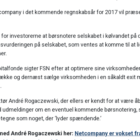
tcompany i det kommende regnskabsår for 2017 vil præse
 for investorerne at børsnotere selskabet i kølvandet på de
vurderingen på selskabet, som ventes at komme til at l
er.
italfonde sigter FSN efter at optimere sine virksomheders
række og dernæst sælge virksomheden i en såkaldt exit 
.
r André Rogaczewski, der ellers er kendt for at være åbe
med udmeldinger om en eventuel kommende børsnotering,
tegne som noget, der ‘lyder spændende.’
 med André Rogaczewski her:
Netcompany er vokset fra 