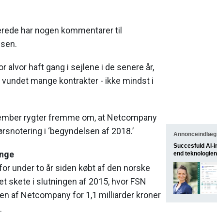
verede har nogen kommentarer til
isen.
 alvor haft gang i sejlene i de senere år,
 vundet mange kontrakter - ikke mindst i
vember rygter fremme om, at Netcompany
ørsnotering i ‘begyndelsen af 2018.’
Annonceindlæg 
Succesfuld AI-
ange
end teknologien
or under to år siden købt af den norske
et skete i slutningen af 2015, hvor FSN
en af Netcompany for 1,1 milliarder kroner
.