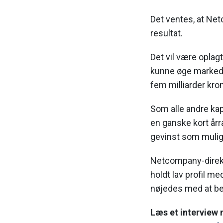
Det ventes, at Ne
resultat.
Det vil være oplagt
kunne øge markeds
fem milliarder kron
Som alle andre kap
en ganske kort år
gevinst som mulig
Netcompany-direktø
holdt lav profil 
nøjedes med at be
Læs et interview