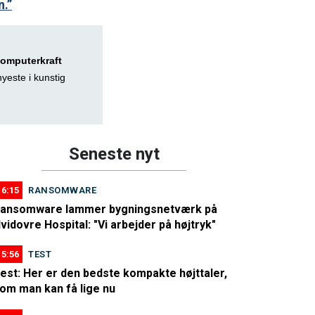
n.”
computerkraft
yeste i kunstig
Seneste nyt
16:15
RANSOMWARE
ansomware lammer bygningsnetværk på
vidovre Hospital: "Vi arbejder på højtryk"
15:56
TEST
est: Her er den bedste kompakte højttaler,
om man kan få lige nu