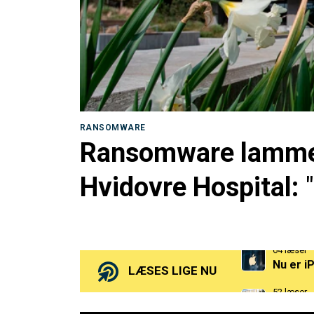
RANSOMWARE
Ransomware lamme
Hvidovre Hospital:
64 læser
Nu er i
52 læser
LÆSES LIGE NU
Ransomw
103 læser