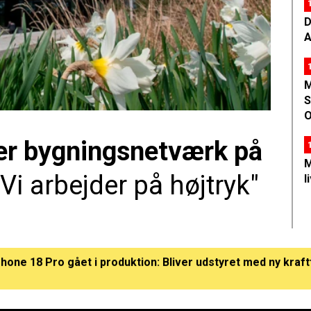
D
A
M
S
O
r bygningsnetværk på
M
"Vi arbejder på højtryk"
l
Phone 18 Pro gået i produktion: Bliver udstyret med ny kraft
are lammer bygningsnetværk på Hvidovre Hospital: "Vi arb