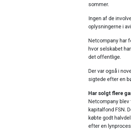
sommer.
Ingen af de invol
oplysningerne i av
Netcompany har for
hvor selskabet har
det offentlige.
Der var også i no
sigtede efter en b
Har solgt flere g
Netcompany blev f
kapitalfond FSN. D
købte godt halvdel
efter en lynproces