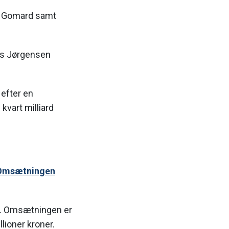
en Gomard samt
us Jørgensen
 efter en
kvart milliard
 Omsætningen
t. Omsætningen er
lioner kroner.