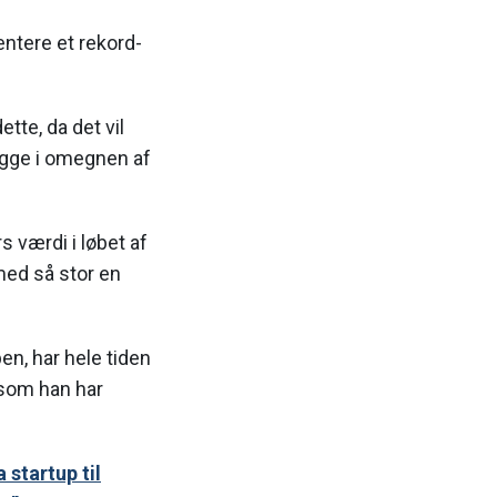
ntere et rekord-
tte, da det vil
igge i omegnen af
 værdi i løbet af
med så stor en
n, har hele tiden
 som han har
startup til