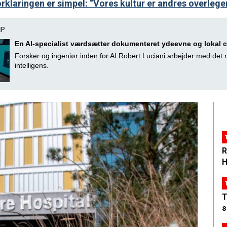
klaringen er simpel: “Vores kultur er andres overlege
HP
En AI-specialist værdsætter dokumenteret ydeevne og lokal 
Forsker og ingeniør inden for AI Robert Luciani arbejder med det n
intelligens.
R
H
T
s