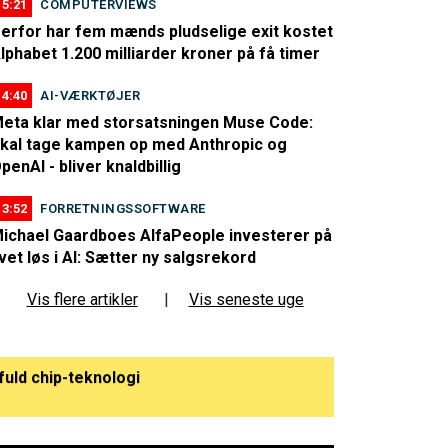
15:21
COMPUTERVIEWS
erfor har fem mænds pludselige exit kostet
lphabet 1.200 milliarder kroner på få timer
14:40
AI-VÆRKTØJER
eta klar med storsatsningen Muse Code:
kal tage kampen op med Anthropic og
penAI - bliver knaldbillig
13:52
FORRETNINGSSOFTWARE
ichael Gaardboes AlfaPeople investerer på
ivet løs i AI: Sætter ny salgsrekord
Vis flere artikler
|
Vis seneste uge
fuld chip-teknologi
ejder på højtryk"