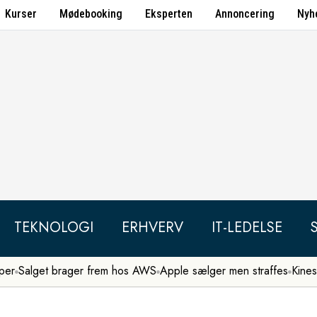
Kurser
Mødebooking
Eksperten
Annoncering
Nyh
TEKNOLOGI
ERHVERV
IT-LEDELSE
per
Salget brager frem hos AWS
Apple sælger men straffes
Kines