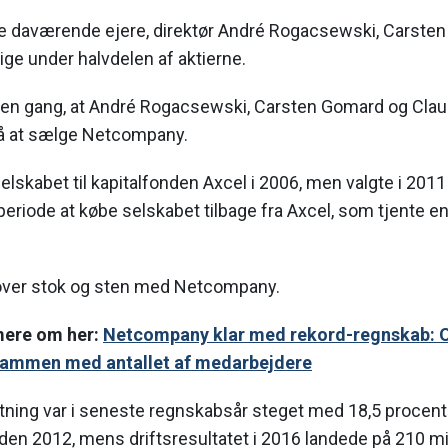
re daværende ejere, direktør André Rogacsewski, Carst
ige under halvdelen af aktierne.
nden gang, at André Rogacsewski, Carsten Gomard og Cla
å at sælge Netcompany.
elskabet til kapitalfonden Axcel i 2006, men valgte i 2011
riode at købe selskabet tilbage fra Axcel, som tjente en 
 over stok og sten med Netcompany.
mere om her:
Netcompany klar med rekord-regnskab:
- sammen med antallet af medarbejdere
ing var i seneste regnskabsår steget med 18,5 procen
iden 2012, mens driftsresultatet i 2016 landede på 210 mil