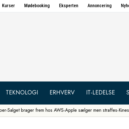
Kurser
Mødebooking
Eksperten
Annoncering
Nyh
TEKNOLOGI
ERHVERV
IT-LEDELSE
per
Salget brager frem hos AWS
Apple sælger men straffes
Kines