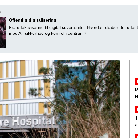
a
Offentlig digitalisering
Fra effektivisering til digital suverænitet. Hvordan skaber det offent
med AI, sikkerhed og kontrol i centrum?
R
H
T
s