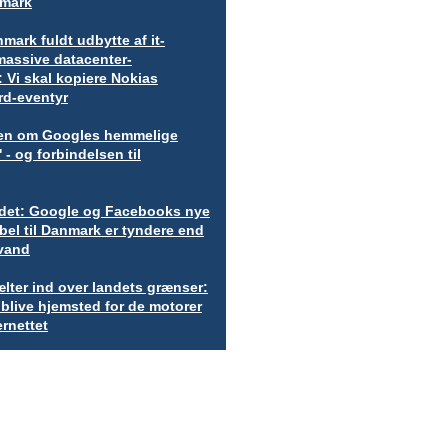
nmark
mark fuldt udbytte af it-
massive datacenter-
: Vi skal kopiere Nokias
rd-eventyr
rien om Googles hemmelige
' - og forbindelsen til
r det: Google og Facebooks nye
el til Danmark er tyndere end
vand
lter ind over landets grænser:
blive hjemsted for de motorer
ernettet