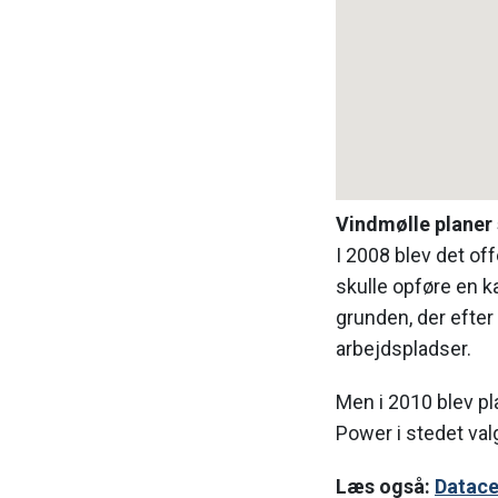
Vindmølle planer 
I 2008 blev det of
skulle opføre en
grunden, der efter
arbejdspladser.
Men i 2010 blev p
Power i stedet valg
Læs også:
Datace