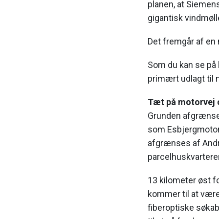
planen, at Siemen
gigantisk vindmøll
Det fremgår af en
Som du kan se på k
primært udlagt til 
Tæt på motorvej 
Grunden afgrænses
som Esbjergmotor
afgrænses af Andr
parcelhuskvarterer
13 kilometer øst fo
kommer til at være
fiberoptiske søkab