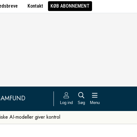
edsbreve
Kontakt
KØB ABONNEMENT
SAMFUND
Log ind
Søg
Menu
iske AI-modeller giver kontrol