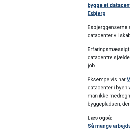
bygge et datacent
Esbjerg
Esbjerggenserne sk
datacenter vil ska
Erfaringsmæssigt
datacentre sjælde
job.
Eksempelvis har
V
datacenter i byen 
man ikke medregne
byggepladsen, der 
Læs også:
Så mange arbejds