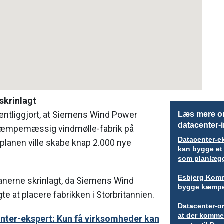
skrinlagt
fentliggjort, at Siemens Wind Power
Læs mere om
datacenter-
 kæmpemæssig vindmølle-fabrik på
Datacenter-e
 planen ville skabe knap 2.000 nye
kan bygge et 
som planlægg
Esbjerg Komm
lanerne skrinlagt, da Siemens Wind
bygge kæmpe
te at placere fabrikken i Storbritannien.
Datacenter-or
at der komme
nter-ekspert: Kun få virksomheder kan