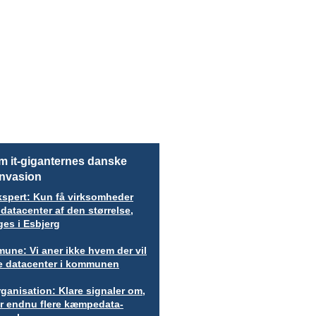
 it-giganternes danske
invasion
kspert: Kun få virksomheder
datacenter af den størrelse,
es i Esbjerg
une: Vi aner ikke hvem der vil
 datacenter i kommunen
ganisation: Klare signaler om,
r endnu flere kæmpedata-