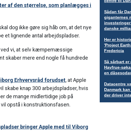
centre til Da
er af den størrelse, som planlægges i
Sådan får Dan
giganternes 
investeringer
al dog ikke gøre sig håb om, at det nye
danske millia
be et lignende antal arbejdspladser.
Her er histo
'Project Earth
 ved vi, at selv kæmpemæssige
Fredericia
nt skaber mere end nogle få hundrede
Så sårbart e
Havfrue-søkab
en dåsesoda
iborg Erhvervsråd forudset
, at Apple
Datacentre væ
vil skabe knap 300 arbejdspladser, hvis
Danmark kan 
der driver int
r de mange midlertidige job på
vil opstå i konstruktionsfasen.
pladser bringer Apple med til Viborg