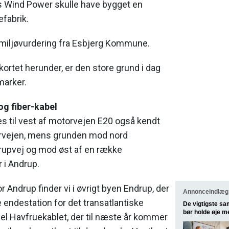
s Wind Power skulle have bygget en
efabrik.
 miljøvurdering fra Esbjerg Kommune.
ortet herunder, er den store grund i dag
marker.
og fiber-kabel
 til vest af motorvejen E20 også kendt
vejen, mens grunden mod nord
upvej og mod øst af en række
 i Andrup.
r Andrup finder vi i øvrigt byen Endrup, der
Annonceindlæg 
 endestation for det transatlantiske
De vigtigste sa
bør holde øje m
el Havfruekablet, der til næste år kommer