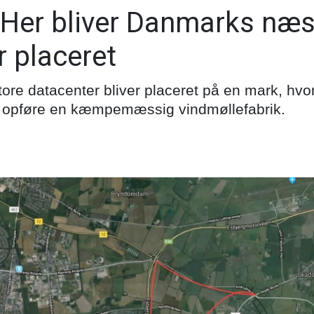
Her bliver Danmarks næ
r placeret
e datacenter bliver placeret på en mark, hvor 
t opføre en kæmpemæssig vindmøllefabrik.