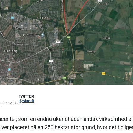
TWITTER
@wittorff
og innovation
center, som en endnu ukendt udenlandsk virksomhed eft
liver placeret på en 250 hektar stor grund, hvor det tidlig