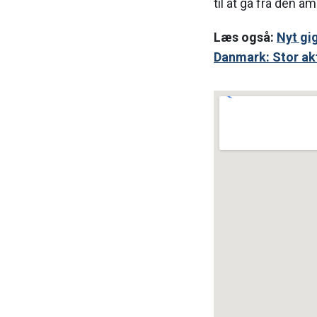
til at gå fra den 
Læs også:
Nyt gi
Danmark: Stor akt