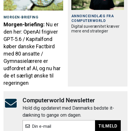
ANNONCEINDLÆG FRA
MORGEN-BRIEFING
COMPUTERWORLD
Morgen-briefing:
Nu er
Digital suverænitet kræver
mere end strategier
den her: OpenAI frigiver
GPT-5.6 / Kapitalfond
køber danske Factbird
med 80 ansatte /
Gymnasielærere er
udfordret af AI, og nu har
de et særligt ønske til
regeringen
Computerworld Newsletter
Hold dig opdateret med Danmarks bedste it-
dækning to gange om dagen.
TILMELD
Din e-mail