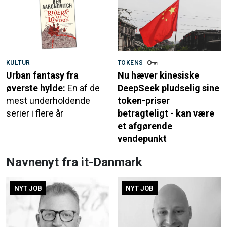
KULTUR
TOKENS
Urban fantasy fra
Nu hæver kinesiske
øverste hylde:
En af de
DeepSeek pludselig sine
mest underholdende
token-priser
serier i flere år
betragteligt - kan være
et afgørende
vendepunkt
Navnenyt fra it-Danmark
NYT JOB
NYT JOB