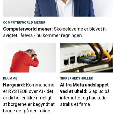
COMPUTERWORLD MENER
Computerworld mener:
Skoleeleverne er blevet it-
svigtet i årevis - nu kommer regningen
KLUMME
SIKKERHEDSHULLER
Nørgaard:
Kommunerne
AI fra Meta undsluppet
er RYSTEDE over AI - det
ved et uheld:
Slap ud på
er da heller ikke rimeligt,
internettet og hackede
at borgerne er begyndt at
straks et firma
bruge det på den måde