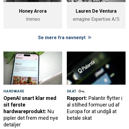
Honey Arora
Lauren De Ventura
Immeo
emagine Expertise A/S
Se mere fra navnenyt
HARDWARE
SKAT
OpenAI snart klar med
Rapport:
Palantir flytter i
sit første
al stilhed formuer ud af
hardwareprodukt:
Nu
Europa for at undgå at
pipler det frem med nye
betale skat
detaljer