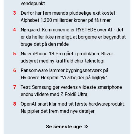
vendepunkt
3
Derfor har fem mænds pludselige exit kostet
Alphabet 1.200 milliarder kroner på få timer
4
Nørgaard: Kommunerne er RYSTEDE over AI - det
er da heller ikke rimeligt, at borgerne er begyndt at
bruge det på den måde
5
Nu er iPhone 18 Pro gået i produktion: Bliver
udstyret med ny kraftfuld chip-teknologi
6
Ransomware lammer bygningsnetværk på
Hvidovre Hospital: "Vi arbejder på højtryk"
7
Test: Samsung gør verdens vildeste smartphone
endnu vildere med Z Fold8 Ultra
8
OpenAI snart klar med sit første hardwareprodukt:
Nu pipler det frem med nye detaljer
Se seneste uge