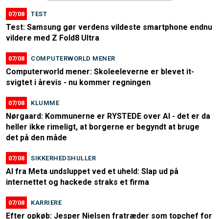
07/08
TEST
Test: Samsung gør verdens vildeste smartphone endnu
vildere med Z Fold8 Ultra
07/08
COMPUTERWORLD MENER
Computerworld mener: Skoleeleverne er blevet it-
svigtet i årevis - nu kommer regningen
07/08
KLUMME
Nørgaard: Kommunerne er RYSTEDE over AI - det er da
heller ikke rimeligt, at borgerne er begyndt at bruge
det på den måde
07/08
SIKKERHEDSHULLER
AI fra Meta undsluppet ved et uheld: Slap ud på
internettet og hackede straks et firma
07/08
KARRIERE
Efter opkøb: Jesper Nielsen fratræder som topchef for