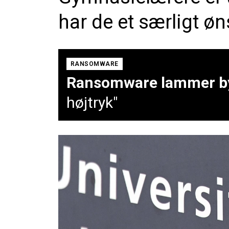
har de et særligt øn
RANSOMWARE
Ransomware lammer by
højtryk"