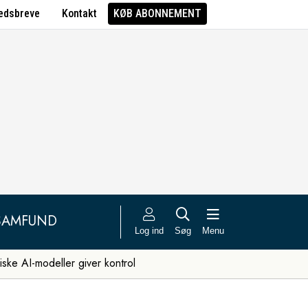
edsbreve
Kontakt
KØB ABONNEMENT
SAMFUND
Log ind
Søg
Menu
iske AI-modeller giver kontrol