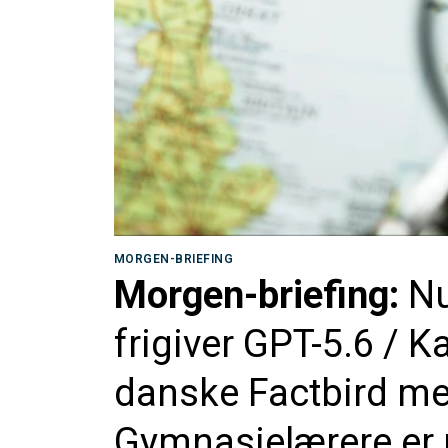
MORGEN-BRIEFING
Morgen-briefing:
Nu
frigiver GPT-5.6 / K
danske Factbird me
Gymnasielærere er u