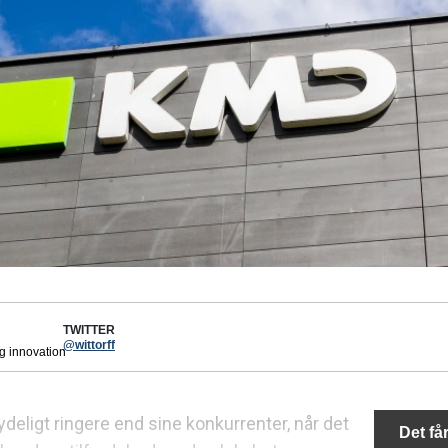
TWITTER
@wittorff
og innovation
ydeligt ringere end sine konkurrenter, når det
Det får