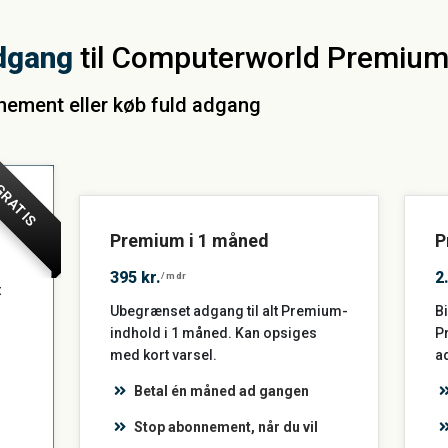
dgang
til Computerworld Premiu
nnement eller køb fuld adgang
RATIS
Premium i 1 måned
P
395 kr.
2
/mdr
t
Ubegrænset adgang til alt Premium-
Bi
indhold i 1 måned. Kan opsiges
P
med kort varsel.
a
Betal én måned ad gangen
Stop abonnement, når du vil