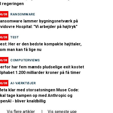
il regeringen
06/08
RANSOMWARE
ansomware lammer bygningsnetværk på
vidovre Hospital: "Vi arbejder på højtryk"
06/08
TEST
est: Her er den bedste kompakte højttaler,
om man kan få lige nu
06/08
COMPUTERVIEWS
erfor har fem mænds pludselige exit kostet
lphabet 1.200 milliarder kroner på få timer
06/08
AI-VÆRKTØJER
eta klar med storsatsningen Muse Code:
kal tage kampen op med Anthropic og
penAI - bliver knaldbillig
Vis flere artikler
|
Vis seneste uge