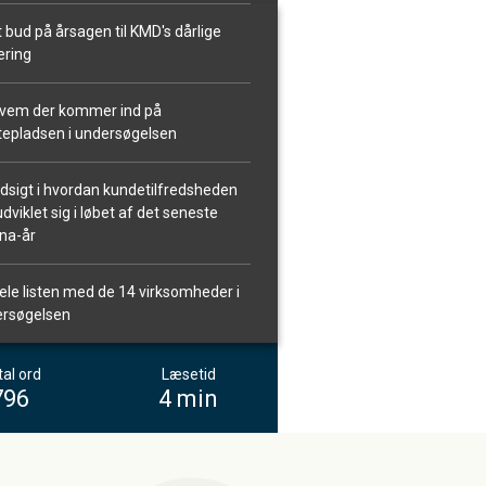
t bud på årsagen til KMD's dårlige
ering
vem der kommer ind på
tepladsen i undersøgelsen
ndsigt i hvordan kundetilfredsheden
udviklet sig i løbet af det seneste
na-år
ele listen med de 14 virksomheder i
rsøgelsen
al ord
Læsetid
796
4 min