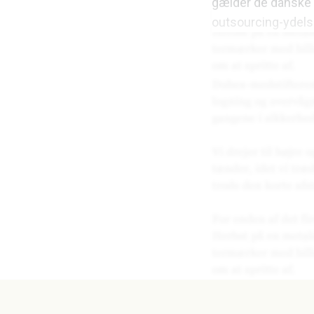
gælder de danske 
outsourcing-ydels