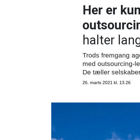
Her er kun
outsourci
halter lan
Trods fremgang age
med outsourcing-le
De tæller selskabe
26. marts 2021 kl. 13.26