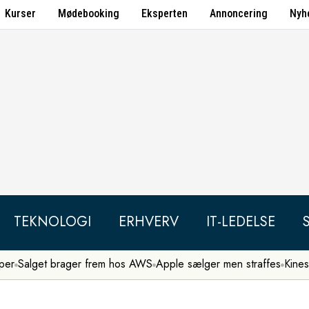
Kurser
Mødebooking
Eksperten
Annoncering
Nyh
TEKNOLOGI
ERHVERV
IT-LEDELSE
per
Salget brager frem hos AWS
Apple sælger men straffes
Kines