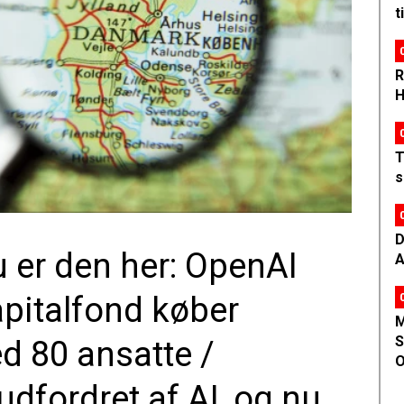
t
R
H
T
s
D
 er den her: OpenAI
A
apitalfond køber
M
S
d 80 ansatte /
O
dfordret af AI, og nu