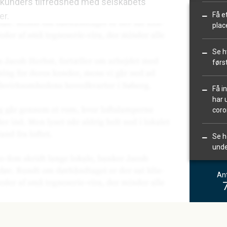
kunders tilfredshed med selskabets
er.
Få e
plac
Se h
førs
Få i
har 
coro
Se h
unde
Ant