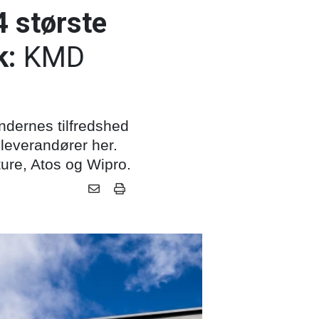
4 største
k:
KMD
dernes tilfredshed
leverandører her.
ure, Atos og Wipro.