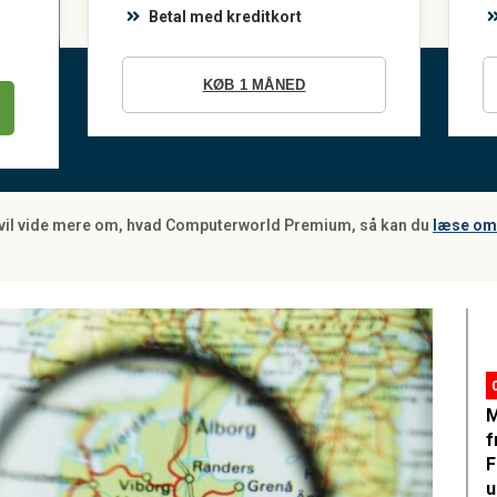
Betal med kreditkort
KØB 1 MÅNED
 vil vide mere om, hvad Computerworld Premium, så kan du
læse om 
M
f
F
u