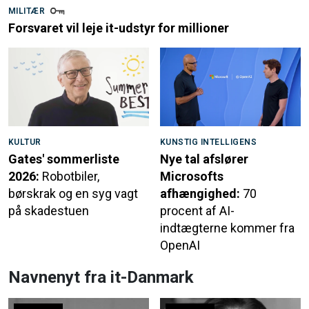
MILITÆR
Forsvaret vil leje it-udstyr for millioner
KULTUR
KUNSTIG INTELLIGENS
Gates' sommerliste
Nye tal afslører
2026:
Robotbiler,
Microsofts
børskrak og en syg vagt
afhængighed:
70
på skadestuen
procent af AI-
indtægterne kommer fra
OpenAI
Navnenyt fra it-Danmark