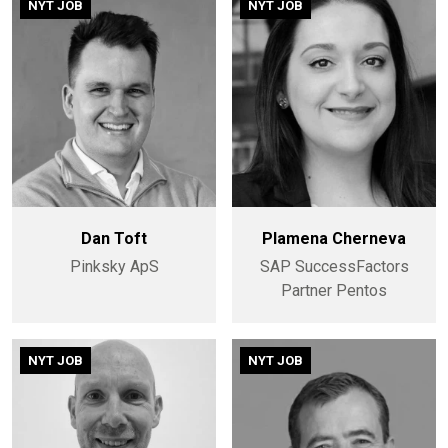
NYT JOB
NYT JOB
Dan Toft
Plamena Cherneva
Pinksky ApS
SAP SuccessFactors
Partner Pentos
NYT JOB
NYT JOB