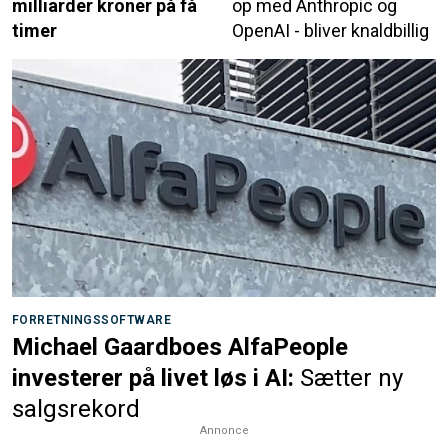
milliarder kroner på få
op med Anthropic og
timer
OpenAI - bliver knaldbillig
FORRETNINGSSOFTWARE
Michael Gaardboes AlfaPeople
investerer på livet løs i AI:
Sætter ny
salgsrekord
Annonce