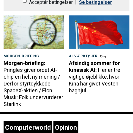
Acceptér betingelser
|
Se betingelser
MORGEN-BRIEFING
AI-VÆRKTØJER
Morgen-briefing:
Afsindig sommer for
Pringles giver ordet AI-
kinesisk AI:
Her er tre
chip en helt ny mening /
vigtige øjeblikke, hvor
Derfor styrtdykkede
Kina har givet Vesten
SpaceX-aktien / Elon
baghjul
Musk: Folk undervurderer
Starlink
Computerworld
Opinion