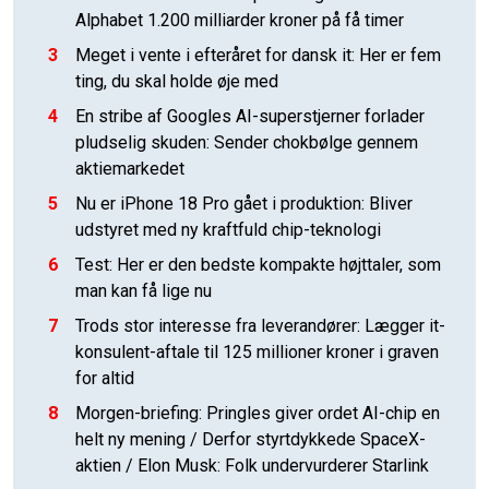
Alphabet 1.200 milliarder kroner på få timer
3
Meget i vente i efteråret for dansk it: Her er fem
ting, du skal holde øje med
4
En stribe af Googles AI-superstjerner forlader
pludselig skuden: Sender chokbølge gennem
aktiemarkedet
5
Nu er iPhone 18 Pro gået i produktion: Bliver
udstyret med ny kraftfuld chip-teknologi
6
Test: Her er den bedste kompakte højttaler, som
man kan få lige nu
7
Trods stor interesse fra leverandører: Lægger it-
konsulent-aftale til 125 millioner kroner i graven
for altid
8
Morgen-briefing: Pringles giver ordet AI-chip en
helt ny mening / Derfor styrtdykkede SpaceX-
aktien / Elon Musk: Folk undervurderer Starlink