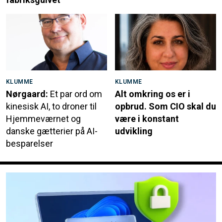
KLUMME
KLUMME
Nørgaard:
Et par ord om
Alt omkring os er i
kinesisk AI, to droner til
opbrud. Som CIO skal du
Hjemmeværnet og
være i konstant
danske gætterier på AI-
udvikling
besparelser