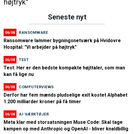
højtryk"
Seneste nyt
06/08
RANSOMWARE
Ransomware lammer bygningsnetværk på Hvidovre
Hospital: "Vi arbejder på højtryk"
06/08
TEST
Test: Her er den bedste kompakte højttaler, som man
kan få lige nu
06/08
COMPUTERVIEWS
Derfor har fem mænds pludselige exit kostet Alphabet
1.200 milliarder kroner på få timer
06/08
AI-VÆRKTØJER
Meta klar med storsatsningen Muse Code: Skal tage
kampen op med Anthropic og OpenAI - bliver knaldbillig