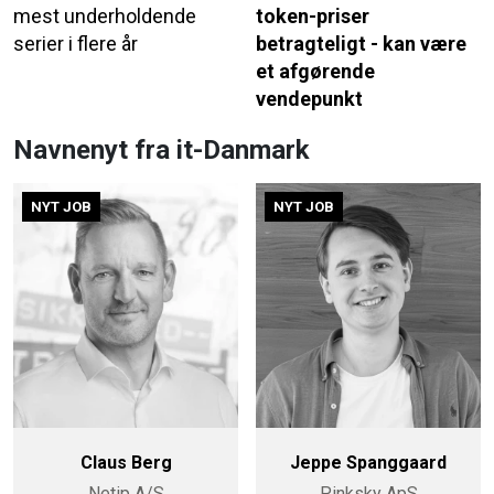
mest underholdende
token-priser
serier i flere år
betragteligt - kan være
et afgørende
vendepunkt
Navnenyt fra it-Danmark
NYT JOB
NYT JOB
Claus Berg
Jeppe Spanggaard
Netip A/S
Pinksky ApS