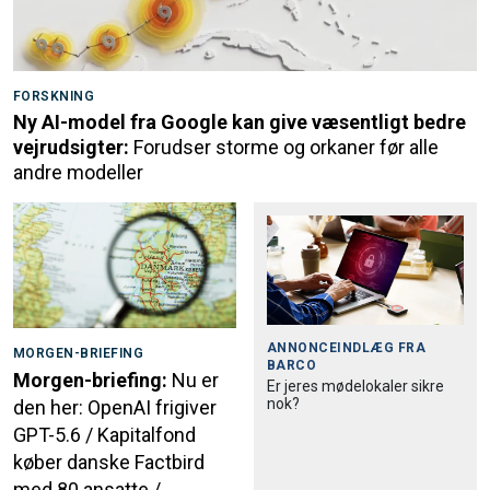
FORSKNING
Ny AI-model fra Google kan give væsentligt bedre
vejrudsigter:
Forudser storme og orkaner før alle
andre modeller
ANNONCEINDLÆG FRA
MORGEN-BRIEFING
BARCO
Morgen-briefing:
Nu er
Er jeres mødelokaler sikre
nok?
den her: OpenAI frigiver
GPT-5.6 / Kapitalfond
køber danske Factbird
med 80 ansatte /