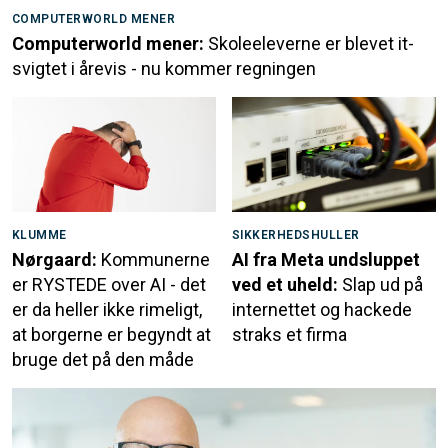
COMPUTERWORLD MENER
Computerworld mener:
Skoleeleverne er blevet it-
svigtet i årevis - nu kommer regningen
KLUMME
SIKKERHEDSHULLER
Nørgaard:
Kommunerne
AI fra Meta undsluppet
er RYSTEDE over AI - det
ved et uheld:
Slap ud på
er da heller ikke rimeligt,
internettet og hackede
at borgerne er begyndt at
straks et firma
bruge det på den måde