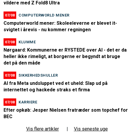
vildere med Z Fold8 Ultra
07/08
COMPUTERWORLD MENER
Computerworld mener: Skoleeleverne er blevet it-
svigtet i årevis - nu kommer regningen
07/08
KLUMME
Nørgaard: Kommunerne er RYSTEDE over AI - det er da
heller ikke rimeligt, at borgerne er begyndt at bruge
det på den måde
07/08
SIKKERHEDSHULLER
AI fra Meta undsluppet ved et uheld: Slap ud på
internettet og hackede straks et firma
07/08
KARRIERE
Efter opkøb: Jesper Nielsen fratræder som topchef for
BEC
Vis flere artikler
|
Vis seneste uge