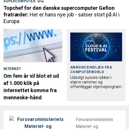
SUPERCOMPUTER
Topchef for den danske supercomputer Gefion
fratræder:
Her er hans nye job - satser stort på AI i
Europa
ANNONCEINDLÆG FRA
INTERNET
COMPUTERWORLD
Om fem år vil blot et ud
Udsolgt succes rykker i
større rammer og
af 1.000 klik på
offentliggør stjerneprogram
internettet komme fra
menneske-hånd
Forsvarsministeriets
Materiel- og