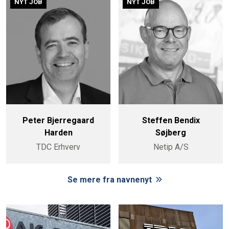
NYT JOB
NYT JOB
Peter Bjerregaard
Steffen Bendix
Harden
Søjberg
TDC Erhverv
Netip A/S
Se mere fra navnenyt