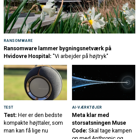
RANSOMWARE
Ransomware lammer bygningsnetværk på
Hvidovre Hospital:
"Vi arbejder på højtryk"
TEST
AI-VÆRKTØJER
Test:
Her er den bedste
Meta klar med
kompakte højttaler, som
storsatsningen Muse
man kan få lige nu
Code:
Skal tage kampen
op med Anthropic og