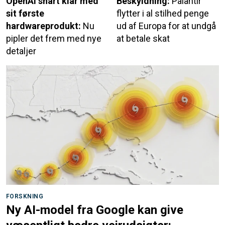
OpenAI snart klar med
Beskyldning:
Palantir
sit første
flytter i al stilhed penge
hardwareprodukt:
Nu
ud af Europa for at undgå
pipler det frem med nye
at betale skat
detaljer
FORSKNING
Ny AI-model fra Google kan give