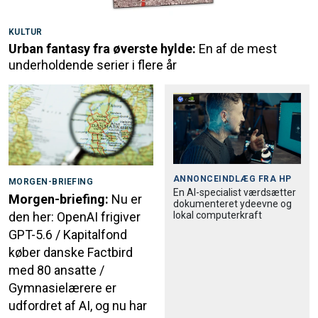
KULTUR
Urban fantasy fra øverste hylde:
En af de mest
underholdende serier i flere år
ANNONCEINDLÆG FRA
HP
MORGEN-BRIEFING
En AI-specialist værdsætter
Morgen-briefing:
Nu er
dokumenteret ydeevne og
lokal computerkraft
den her: OpenAI frigiver
GPT-5.6 / Kapitalfond
køber danske Factbird
med 80 ansatte /
Gymnasielærere er
udfordret af AI, og nu har