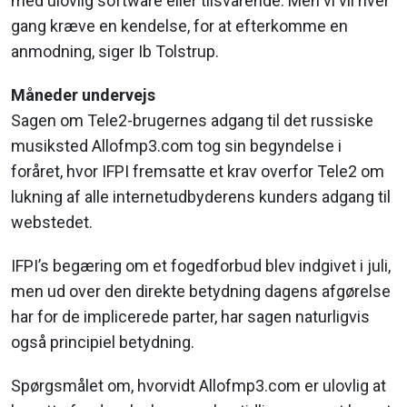
med ulovlig software eller tilsvarende. Men vi vil hver
gang kræve en kendelse, for at efterkomme en
anmodning, siger Ib Tolstrup.
Måneder undervejs
Sagen om Tele2-brugernes adgang til det russiske
musiksted Allofmp3.com tog sin begyndelse i
foråret, hvor IFPI fremsatte et krav overfor Tele2 om
lukning af alle internetudbyderens kunders adgang til
webstedet.
IFPI’s begæring om et fogedforbud blev indgivet i juli,
men ud over den direkte betydning dagens afgørelse
har for de implicerede parter, har sagen naturligvis
også principiel betydning.
Spørgsmålet om, hvorvidt Allofmp3.com er ulovlig at