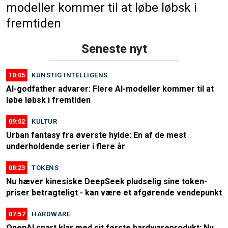
modeller kommer til at løbe løbsk i
fremtiden
Seneste nyt
10:05
KUNSTIG INTELLIGENS
AI-godfather advarer: Flere AI-modeller kommer til at
løbe løbsk i fremtiden
09:02
KULTUR
Urban fantasy fra øverste hylde: En af de mest
underholdende serier i flere år
08:23
TOKENS
Nu hæver kinesiske DeepSeek pludselig sine token-
priser betragteligt - kan være et afgørende vendepunkt
07:57
HARDWARE
OpenAI snart klar med sit første hardwareprodukt: Nu