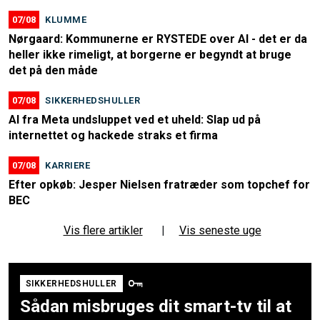
07/08
KLUMME
Nørgaard: Kommunerne er RYSTEDE over AI - det er da
heller ikke rimeligt, at borgerne er begyndt at bruge
det på den måde
07/08
SIKKERHEDSHULLER
AI fra Meta undsluppet ved et uheld: Slap ud på
internettet og hackede straks et firma
07/08
KARRIERE
Efter opkøb: Jesper Nielsen fratræder som topchef for
BEC
Vis flere artikler
|
Vis seneste uge
SIKKERHEDSHULLER
Sådan misbruges dit smart-tv til at