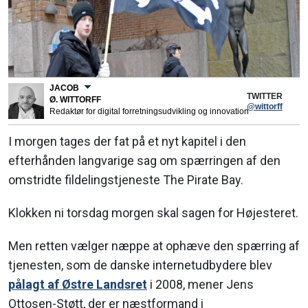
JACOB
TWITTER
Ø. WITTORFF
@wittorff
Redaktør for digital forretningsudvikling og innovation
I morgen tages der fat på et nyt kapitel i den
efterhånden langvarige sag om spærringen af den
omstridte fildelingstjeneste The Pirate Bay.
Klokken ni torsdag morgen skal sagen for Højesteret.
Men retten vælger næppe at ophæve den spærring af
tjenesten, som de danske internetudbydere blev
pålagt af Østre Landsret
i 2008, mener Jens
Ottosen-Støtt, der er næstformand i