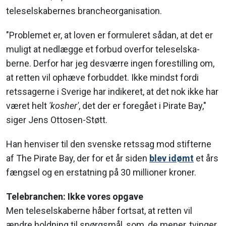
teleselskabernes brancheorganisation.
"Problemet er, at loven er formuleret sådan, at det er
muligt at nedlægge et forbud overfor teleselska-
berne. Derfor har jeg desværre ingen forestilling om,
at retten vil ophæve forbuddet. Ikke mindst fordi
retssagerne i Sverige har indikeret, at det nok ikke har
været helt
'kosher'
, det der er foregået i Pirate Bay,"
siger Jens Ottosen-Støtt.
Han henviser til den svenske retssag mod stifterne
af The Pirate Bay, der for et år siden
blev idømt
et års
fængsel og en erstatning på 30 millioner kroner.
Telebranchen: Ikke vores opgave
Men teleselskaberne håber fortsat, at retten vil
ændre holdning til spørgsmål, som, de mener, tvinger