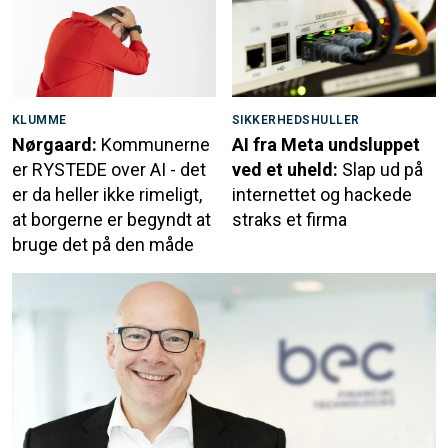
KLUMME
SIKKERHEDSHULLER
Nørgaard:
Kommunerne
AI fra Meta undsluppet
er RYSTEDE over AI - det
ved et uheld:
Slap ud på
er da heller ikke rimeligt,
internettet og hackede
at borgerne er begyndt at
straks et firma
bruge det på den måde