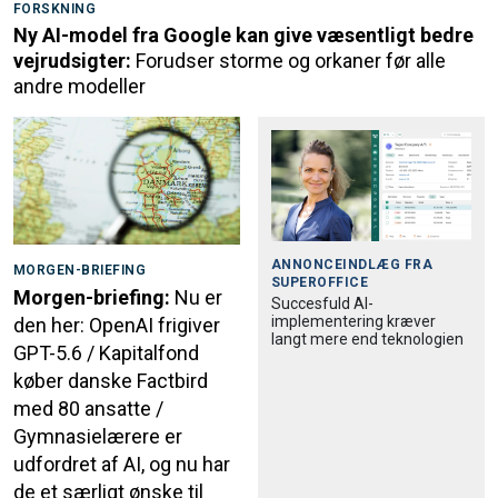
FORSKNING
Ny AI-model fra Google kan give væsentligt bedre
vejrudsigter:
Forudser storme og orkaner før alle
andre modeller
ANNONCEINDLÆG FRA
MORGEN-BRIEFING
SUPEROFFICE
Morgen-briefing:
Nu er
Succesfuld AI-
implementering kræver
den her: OpenAI frigiver
langt mere end teknologien
GPT-5.6 / Kapitalfond
køber danske Factbird
med 80 ansatte /
Gymnasielærere er
udfordret af AI, og nu har
de et særligt ønske til