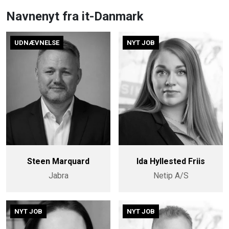
Navnenyt fra it-Danmark
UDNÆVNELSE
NYT JOB
Steen Marquard
Ida Hyllested Friis
Jabra
Netip A/S
NYT JOB
NYT JOB