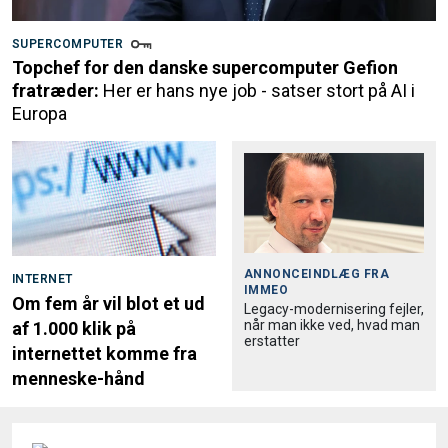
SUPERCOMPUTER
Topchef for den danske supercomputer Gefion
fratræder:
Her er hans nye job - satser stort på AI i
Europa
ANNONCEINDLÆG FRA
INTERNET
IMMEO
Om fem år vil blot et ud
Legacy-modernisering fejler,
når man ikke ved, hvad man
af 1.000 klik på
erstatter
internettet komme fra
menneske-hånd