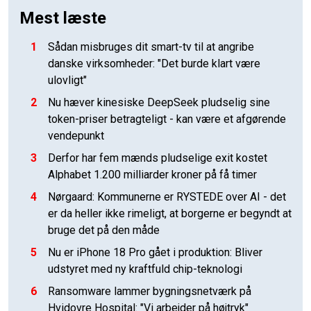
Mest læste
1
Sådan misbruges dit smart-tv til at angribe
danske virksomheder: "Det burde klart være
ulovligt"
2
Nu hæver kinesiske DeepSeek pludselig sine
token-priser betragteligt - kan være et afgørende
vendepunkt
3
Derfor har fem mænds pludselige exit kostet
Alphabet 1.200 milliarder kroner på få timer
4
Nørgaard: Kommunerne er RYSTEDE over AI - det
er da heller ikke rimeligt, at borgerne er begyndt at
bruge det på den måde
5
Nu er iPhone 18 Pro gået i produktion: Bliver
udstyret med ny kraftfuld chip-teknologi
6
Ransomware lammer bygningsnetværk på
Hvidovre Hospital: "Vi arbejder på højtryk"