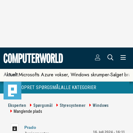
Aktuelt:
Microsofts Azure vokser, Windows skrumper
Salget bra
OPRET SPØRGSMÅL
ALLE KATEGORIER
Eksperten
Spørgsmål
Styresystemer
Windows
Manglende plads
Prado
16. juli 2024 - 16:11