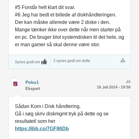
#5 Forstår helt klart dit svar.
#6 Jeg har bedt et billede af diskhåndteringen.
Der kan måske allerede være 2 diske i den.
Mange tænker ikke over dette når men starter på
en pc. De bruger blot systemdisken til det hele, og
er man gamer så skal denne være stor.
2 synes godt om dette
Synes godt om
Poko1
#8
16. juli 2024 - 19:58
Ekspert
Sådan Kom i Disk håndtering.
Gå i søg skriv diskmgmt tryk på dette og se
resultatet! som her
https://ibb.co/7GF86Db