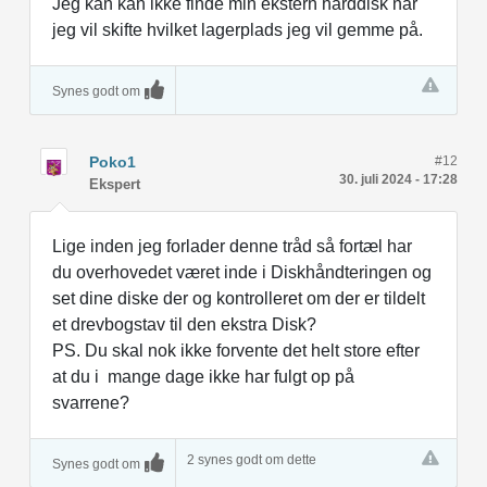
Jeg kan kan ikke finde min ekstern harddisk når
jeg vil skifte hvilket lagerplads jeg vil gemme på.
Synes godt om
Poko1
#12
30. juli 2024 - 17:28
Ekspert
Lige inden jeg forlader denne tråd så fortæl har
du overhovedet været inde i Diskhåndteringen og
set dine diske der og kontrolleret om der er tildelt
et drevbogstav til den ekstra Disk?
PS. Du skal nok ikke forvente det helt store efter
at du i mange dage ikke har fulgt op på
svarrene?
2 synes godt om dette
Synes godt om