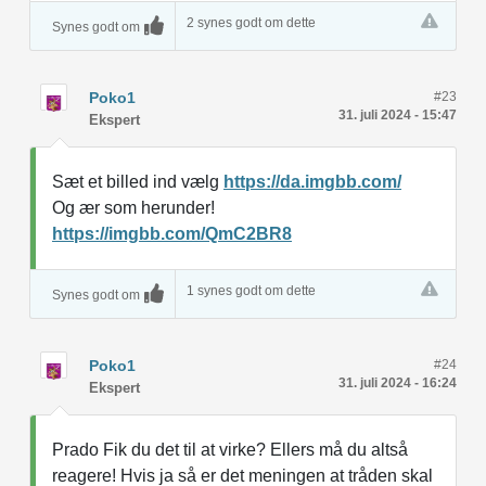
2 synes godt om dette
Synes godt om
Poko1
#23
31. juli 2024 - 15:47
Ekspert
Sæt et billed ind vælg
https://da.imgbb.com/
Og ær som herunder!
https://imgbb.com/QmC2BR8
1 synes godt om dette
Synes godt om
Poko1
#24
31. juli 2024 - 16:24
Ekspert
Prado Fik du det til at virke? Ellers må du altså
reagere! Hvis ja så er det meningen at tråden skal