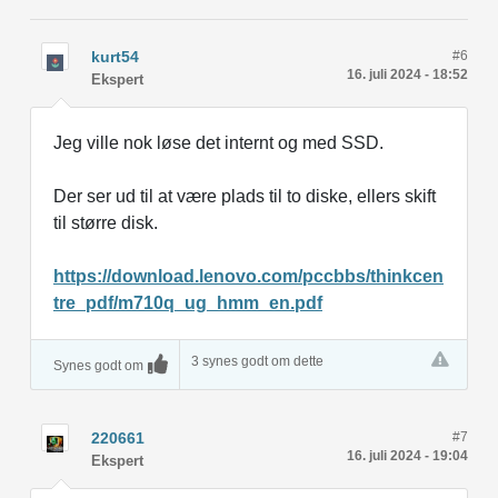
kurt54
#6
16. juli 2024 - 18:52
Ekspert
Jeg ville nok løse det internt og med SSD.
Der ser ud til at være plads til to diske, ellers skift
til større disk.
https://download.lenovo.com/pccbbs/thinkcen
tre_pdf/m710q_ug_hmm_en.pdf
3 synes godt om dette
Synes godt om
220661
#7
16. juli 2024 - 19:04
Ekspert