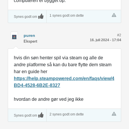
computeren er bygget op.
1 synes godt om dette
Synes godt om
puren
#2
16. juli 2024 - 17:04
Ekspert
hvis din søn henter spil via steam og alle de
andre platforme så kan du bare flytte dem steam
har en guide her
https://help.steampowered.com/en/faqs/view/4
BD4-4528-6B2E-8327
hvordan de andre gør ved jeg ikke
2 synes godt om dette
Synes godt om