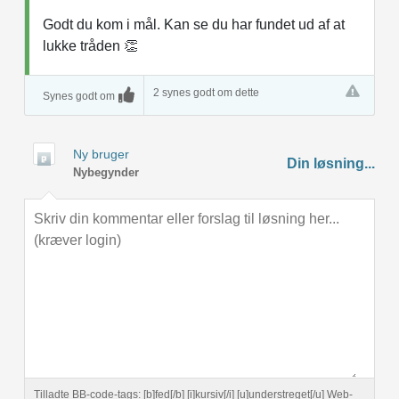
Godt du kom i mål. Kan se du har fundet ud af at
lukke tråden 👏
2 synes godt om dette
Synes godt om
Ny bruger
Din løsning...
Nybegynder
Tilladte BB-code-tags: [b]fed[/b] [i]kursiv[/i] [u]understreget[/u] Web-