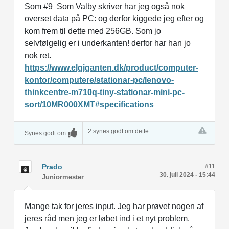
Som #9 Som Valby skriver har jeg også nok
overset data på PC: og derfor kiggede jeg efter og
kom frem til dette med 256GB. Som jo
selvfølgelig er i underkanten! derfor har han jo
nok ret.
https://www.elgiganten.dk/product/computer-
kontor/computere/stationar-pc/lenovo-
thinkcentre-m710q-tiny-stationar-mini-pc-
sort/10MR000XMT#specifications
2 synes godt om dette
Synes godt om
Prado
#11
30. juli 2024 - 15:44
Juniormester
Mange tak for jeres input. Jeg har prøvet nogen af
jeres råd men jeg er løbet ind i et nyt problem.