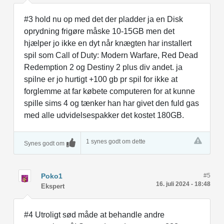
#3 hold nu op med det der pladder ja en Disk
oprydning frigøre måske 10-15GB men det
hjælper jo ikke en dyt når knægten har installert
spil som Call of Duty: Modern Warfare, Red Dead
Redemption 2 og Destiny 2 plus div andet. ja
spilne er jo hurtigt +100 gb pr spil for ikke at
forglemme at far købete computeren for at kunne
spille sims 4 og tænker han har givet den fuld gas
med alle udvidelsespakker det kostet 180GB.
1 synes godt om dette
Synes godt om
Poko1
#5
16. juli 2024 - 18:48
Ekspert
#4 Utroligt sød måde at behandle andre