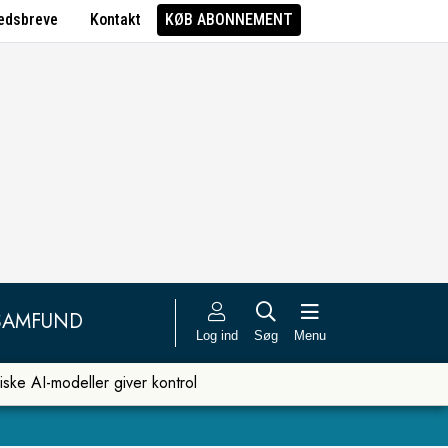
edsbreve
Kontakt
KØB ABONNEMENT
SAMFUND
Log ind
Søg
Menu
iske AI-modeller giver kontrol