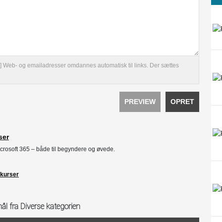
et[/u] Web- og emailadresser omdannes automatisk til links. Der sættes
PREVIEW
OPRET
ser
icrosoft 365 – både til begyndere og øvede.
 kurser
ål fra Diverse kategorien