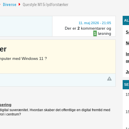
Diverse
Questyle M15i lydforstærker
AL
11. maj 2026 - 21:05
Der er
2
kommentarer og
S
1
løsning
N
er
I
computer med Windows 11 ?
o
J
SE
1
isering
l digital suverænitet. Hvordan skaber det offentlige en digital fremtid med
1
rol i centrum?