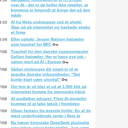
4:30
over AI - det er da heller ikke rimeligt, at
borgerne er begyndt at bruge det på den
måde
AI fra Meta undsluppet ved et uheld:
4:03
Slap ud på internettet og hackede straks
et firma
Efter opkøb: Jesper Nielsen fratræder
3:04
som topchef for BEC
Topchef for den danske supercomputer
7/08
Gefion fratræder: Her er hans nye job -
satser stort på AI i Europa
Sådan misbruges dit smart-tv til at
7/08
angribe danske virksomheder: "Det
burde klart være ulovligt"
Om fem år vil blot et ud af 1.000 klik på
7/08
internettet komme fra menneske-hånd
AI-godfather advarer: Flere AI-modeller
7/08
kommer til at løbe løbsk i fremtiden
Urban fantasy fra øverste hylde: En af de
7/08
mest underholdende serier i flere år
Nu hæver kinesiske DeepSeek pludselig
7/08
sine token-priser betragteligt - kan være