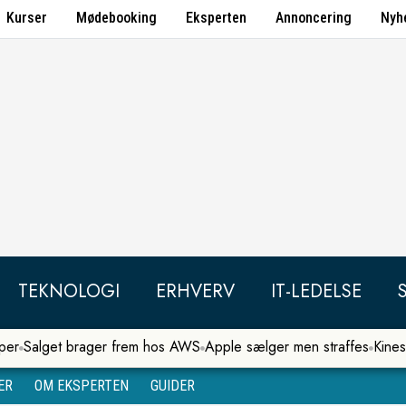
Kurser
Mødebooking
Eksperten
Annoncering
Nyh
TEKNOLOGI
ERHVERV
IT-LEDELSE
per
Salget brager frem hos AWS
Apple sælger men straffes
Kines
ER
OM EKSPERTEN
GUIDER