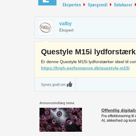
Eksperten
Spørgsmål
Databaser
valby
Ekspert
Questyle M15i lydforstærk
Er denne Questyle M15i lydforstærker ideel til 
https://high-performance.dk/questyle-m15i
Synes godt om
Annonceindlæg tema
Offentlig digital
Fra effektivisering ti
AI, sikkerhed og kont