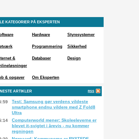
LE KATEGORIER PÅ EKSPERTEN
oftware
Hardware
Styresystemer
etværk
Programmering
Sikkerhed
nternet &
Databaser
Design
nlineløsninger
ob & opgaver
Om Eksperten
NESTE ARTIKLER
RSS
Test: Samsung gør verdens vildeste
5:59
smartphone endnu vildere med Z Fold8
Ultra
Computerworld mener: Skoleeleverne er
5:14
blevet it-svigtet i årevis - nu kommer
regningen
Nørgaard: Kommunerne er RYSTEDE