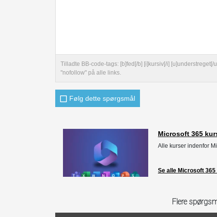
Tilladte BB-code-tags: [b]fed[/b] [i]kursiv[/i] [u]understreg
"nofollow" på alle links.
Følg dette spørgsmål
Microsoft 365 kur
Alle kurser indenfor M
Se alle Microsoft 365
Flere spørgsm