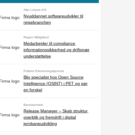
Aller Leisure A/S
Nyuddannet softwareudvikler til
rejsebranchen
Region Midtjylland
Medarbejder til compliance,
informationssikkerhed og driftsnær
understøttelse
Politiets Efterretningstjeneste
Bliv specialist hos Open Source
Intelligence (OSINT) i PET og gør
en forskel
Banedanmark
Release Manager – Skab struktur,
overblik og fremdrift i digital
jernbaneudvikling