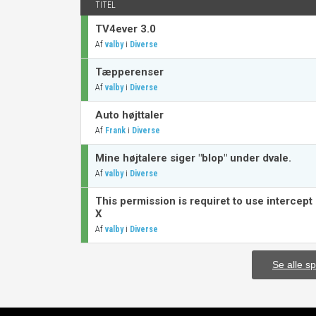
TITEL
TV4ever 3.0
Af
i
valby
Diverse
Tæpperenser
Af
i
valby
Diverse
Auto højttaler
Af
i
Frank
Diverse
Mine højtalere siger "blop" under dvale.
Af
i
valby
Diverse
This permission is requiret to use intercept
X
Af
i
valby
Diverse
Se alle s