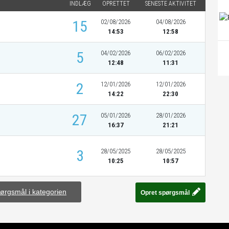
INDLÆG
OPRETTET
SENESTE AKTIVITET
15
02/08/2026
04/08/2026
14:53
12:58
5
04/02/2026
06/02/2026
12:48
11:31
2
12/01/2026
12/01/2026
14:22
22:30
27
05/01/2026
28/01/2026
16:37
21:21
3
28/05/2025
28/05/2025
10:25
10:57
pørgsmål i kategorien
Opret spørgsmål