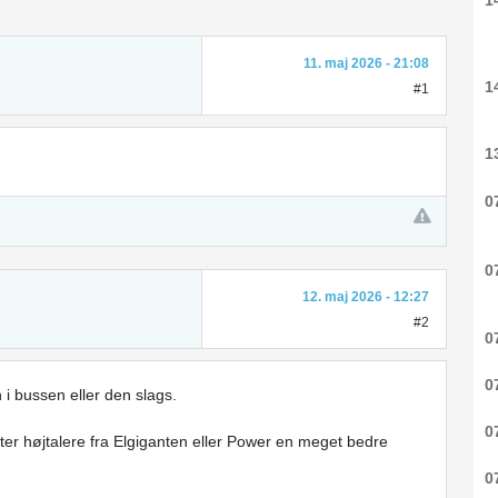
1
11. maj 2026 - 21:08
1
#1
1
0
0
12. maj 2026 - 12:27
#2
0
0
 i bussen eller den slags.
0
ter højtalere fra Elgiganten eller Power en meget bedre
0