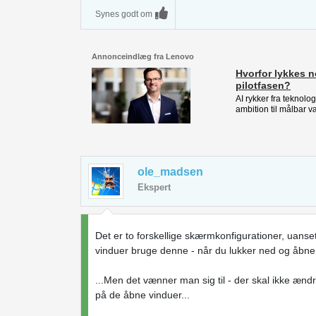
Synes godt om
Annonceindlæg fra Lenovo
Hvorfor lykkes n
pilotfasen?
AI rykker fra teknol
ambition til målbar v
ole_madsen
Ekspert
Det er to forskellige skærmkonfigurationer, uanse
vinduer bruge denne - når du lukker ned og åbne
...Men det vænner man sig til - der skal ikke ændr
på de åbne vinduer...