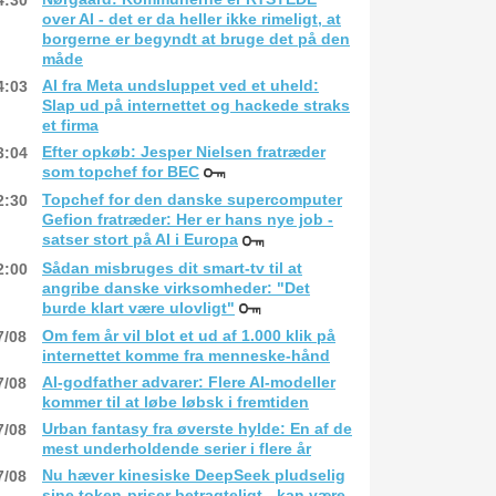
4:30
over AI - det er da heller ikke rimeligt, at
borgerne er begyndt at bruge det på den
måde
AI fra Meta undsluppet ved et uheld:
4:03
Slap ud på internettet og hackede straks
et firma
Efter opkøb: Jesper Nielsen fratræder
3:04
som topchef for BEC
Topchef for den danske supercomputer
2:30
Gefion fratræder: Her er hans nye job -
satser stort på AI i Europa
Sådan misbruges dit smart-tv til at
2:00
angribe danske virksomheder: "Det
burde klart være ulovligt"
Om fem år vil blot et ud af 1.000 klik på
7/08
internettet komme fra menneske-hånd
AI-godfather advarer: Flere AI-modeller
7/08
kommer til at løbe løbsk i fremtiden
Urban fantasy fra øverste hylde: En af de
7/08
mest underholdende serier i flere år
Nu hæver kinesiske DeepSeek pludselig
7/08
sine token-priser betragteligt - kan være