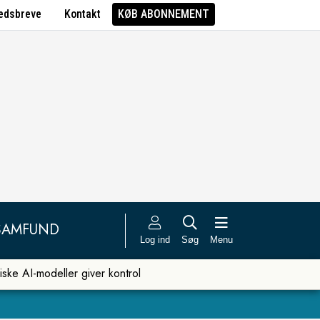
edsbreve
Kontakt
KØB ABONNEMENT
SAMFUND
Log ind
Søg
Menu
iske AI-modeller giver kontrol