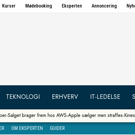
Kurser
Mødebooking
Eksperten
Annoncering
Nyh
TEKNOLOGI
ERHVERV
IT-LEDELSE
per
Salget brager frem hos AWS
Apple sælger men straffes
Kines
ER
OM EKSPERTEN
GUIDER