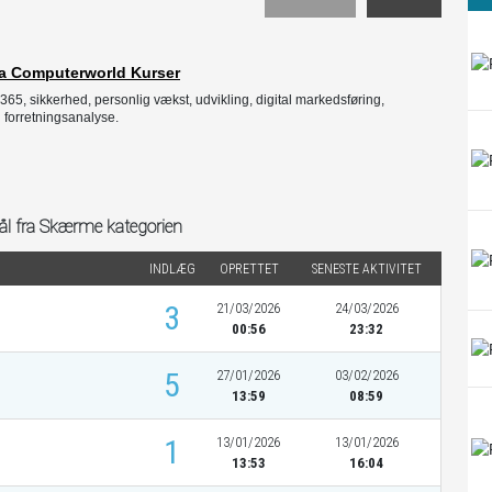
 fra Computerworld Kurser
365, sikkerhed, personlig vækst, udvikling, digital markedsføring,
 forretningsanalyse.
ål fra Skærme kategorien
INDLÆG
OPRETTET
SENESTE AKTIVITET
3
21/03/2026
24/03/2026
00:56
23:32
5
27/01/2026
03/02/2026
13:59
08:59
1
13/01/2026
13/01/2026
13:53
16:04