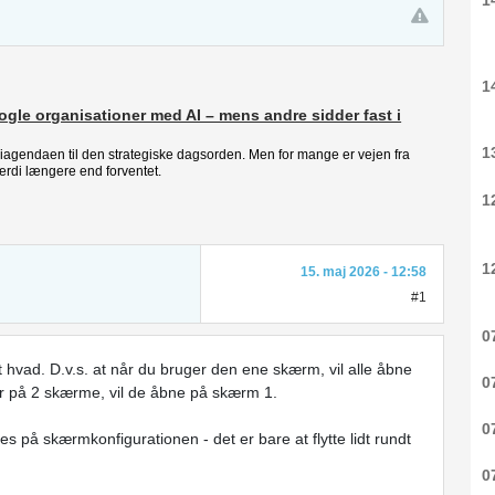
1
1
ogle organisationer med AI – mens andre sidder fast i
1
ogiagendaen til den strategiske dagsorden. Men for mange er vejen fra
ærdi længere end forventet.
1
1
15. maj 2026 - 12:58
#1
0
t hvad. D.v.s. at når du bruger den ene skærm, vil alle åbne
0
r på 2 skærme, vil de åbne på skærm 1.
0
es på skærmkonfigurationen - det er bare at flytte lidt rundt
0