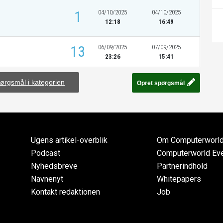
1
04/10/2025
04/10/2025
12:18
16:49
13
06/09/2025
07/09/2025
23:26
15:41
pørgsmål i kategorien
Opret spørgsmål
Ugens artikel-overblik
Om Computerworl
Podcast
Computerworld Ev
Nyhedsbreve
Partnerindhold
Navnenyt
Whitepapers
Kontakt redaktionen
Job