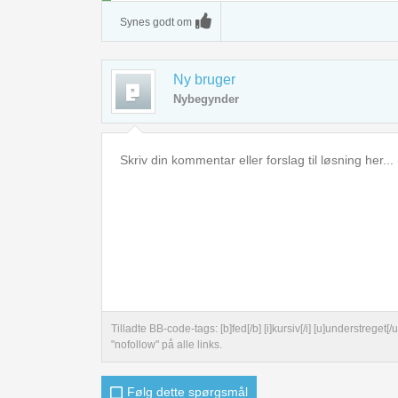
Synes godt om
Ny bruger
Nybegynder
Tilladte BB-code-tags: [b]fed[/b] [i]kursiv[/i] [u]understreg
"nofollow" på alle links.
Følg dette spørgsmål