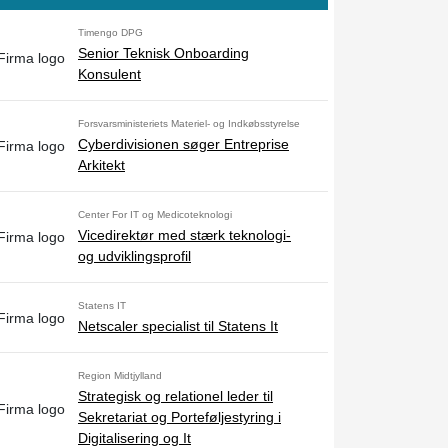
Timengo DPG
Senior Teknisk Onboarding
Konsulent
Forsvarsministeriets Materiel- og Indkøbsstyrelse
Cyberdivisionen søger Entreprise
Arkitekt
Center For IT og Medicoteknologi
Vicedirektør med stærk teknologi-
og udviklingsprofil
Statens IT
Netscaler specialist til Statens It
Region Midtjylland
Strategisk og relationel leder til
Sekretariat og Porteføljestyring i
Digitalisering og It