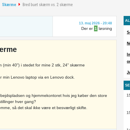
Skærme
Bred buet skærm vs. 2 skærme
AL
13. maj 2026 - 20:48
Der er
1
løsning
S
N
kærme
I
o
 (min 40") i stedet for mine 2 stk, 24" skærme
J
ter min Lenovo laptop via en Lenovo dock.
SE
1
 arbejdspladsen og hjemmekontoret hvis jeg køber den store
tillinger hver gang?
me, så det skal ikke være et besværligt skifte.
1