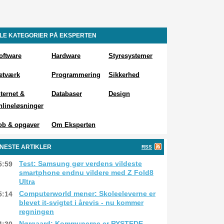
LE KATEGORIER PÅ EKSPERTEN
oftware
Hardware
Styresystemer
etværk
Programmering
Sikkerhed
nternet &
Databaser
Design
nlineløsninger
ob & opgaver
Om Eksperten
NESTE ARTIKLER
RSS
Test: Samsung gør verdens vildeste
5:59
smartphone endnu vildere med Z Fold8
Ultra
Computerworld mener: Skoleeleverne er
5:14
blevet it-svigtet i årevis - nu kommer
regningen
Nørgaard: Kommunerne er RYSTEDE