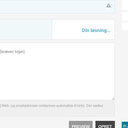
Din løsning...
et[/u] Web- og emailadresser omdannes automatisk til links. Der sættes
PREVIEW
OPRET
IT