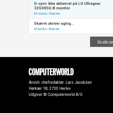
G-sync ikke aktiveret på LG Ultragear
32GS85Q-B monitor
Af
i
Lenoxx
Skærme
Skærm skriver aging...
Af
i
kurtba
Skærme
Se alle s
Ansvh. chefredaktør: Lars Jacobsen
Hørkær 18, 2730 Herlev
Udgiver © Computerworld A/S