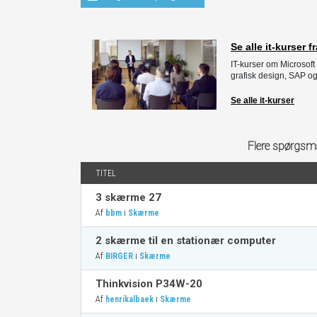
Se alle it-kurser
IT-kurser om Microsoft 
grafisk design, SAP og
Se alle it-kurser
Flere spørgsm
TITEL
3 skærme 27
Af
i
bbm
Skærme
2 skærme til en stationær computer
Af
i
BIRGER
Skærme
Thinkvision P34W-20
Af
i
henrikalbaek
Skærme