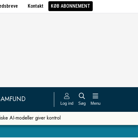
edsbreve
Kontakt
KØB ABONNEMENT
SAMFUND
Log ind
Søg
Menu
iske AI-modeller giver kontrol