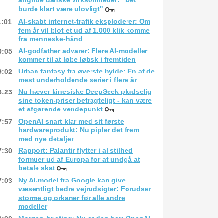
angribe danske virksomheder: "Det
burde klart være ulovligt"
AI-skabt internet-trafik eksploderer: Om
1:01
fem år vil blot et ud af 1.000 klik komme
fra menneske-hånd
AI-godfather advarer: Flere AI-modeller
0:05
kommer til at løbe løbsk i fremtiden
Urban fantasy fra øverste hylde: En af de
9:02
mest underholdende serier i flere år
Nu hæver kinesiske DeepSeek pludselig
8:23
sine token-priser betragteligt - kan være
et afgørende vendepunkt
OpenAI snart klar med sit første
7:57
hardwareprodukt: Nu pipler det frem
med nye detaljer
Rapport: Palantir flytter i al stilhed
7:30
formuer ud af Europa for at undgå at
betale skat
Ny AI-model fra Google kan give
7:03
væsentligt bedre vejrudsigter: Forudser
storme og orkaner før alle andre
modeller