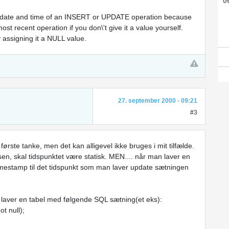
0
e date and time of an INSERT or UPDATE operation because
most recent operation if you don\'t give it a value yourself.
y assigning it a NULL value.
27. september 2000 - 09:21
#3
ørste tanke, men det kan alligevel ikke bruges i mit tilfælde.
asen, skal tidspunktet være statisk. MEN.... når man laver en
imestamp til det tidspunkt som man laver update sætningen
Jeg laver en tabel med følgende SQL sætning(et eks):
ot null);