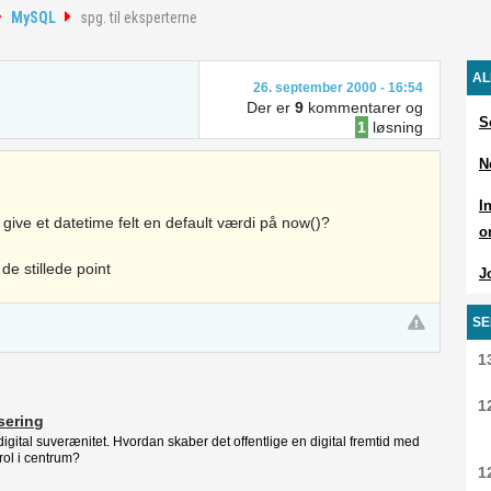
MySQL
spg. til eksperterne
AL
26. september 2000 - 16:54
Der er
9
kommentarer og
S
1
løsning
N
I
give et datetime felt en default værdi på now()?
o
 de stillede point
J
SE
1
1
isering
l digital suverænitet. Hvordan skaber det offentlige en digital fremtid med
rol i centrum?
1