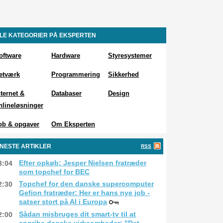
LE KATEGORIER PÅ EKSPERTEN
oftware
Hardware
Styresystemer
etværk
Programmering
Sikkerhed
nternet &
Databaser
Design
nlineløsninger
ob & opgaver
Om Eksperten
NESTE ARTIKLER
RSS
Efter opkøb: Jesper Nielsen fratræder
3:04
som topchef for BEC
Topchef for den danske supercomputer
2:30
Gefion fratræder: Her er hans nye job -
satser stort på AI i Europa
Sådan misbruges dit smart-tv til at
2:00