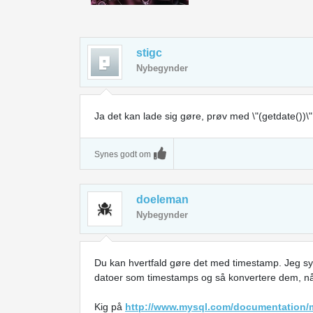
stigc
Nybegynder
Ja det kan lade sig gøre, prøv med \"(getdate())\"
Synes godt om
doeleman
Nybegynder
Du kan hvertfald gøre det med timestamp. Jeg syne
datoer som timestamps og så konvertere dem, nå
Kig på
http://www.mysql.com/documentation