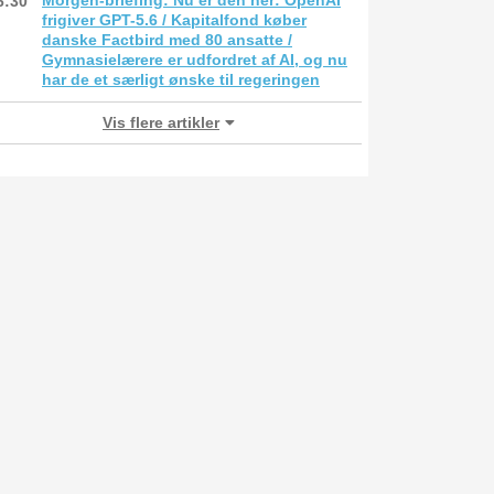
Morgen-briefing: Nu er den her: OpenAI
6:30
frigiver GPT-5.6 / Kapitalfond køber
danske Factbird med 80 ansatte /
Gymnasielærere er udfordret af AI, og nu
har de et særligt ønske til regeringen
Vis flere artikler