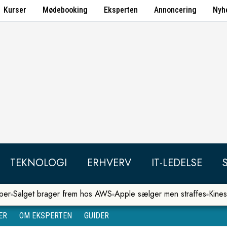
Kurser
Mødebooking
Eksperten
Annoncering
Nyh
TEKNOLOGI
ERHVERV
IT-LEDELSE
per
Salget brager frem hos AWS
Apple sælger men straffes
Kines
ER
OM EKSPERTEN
GUIDER