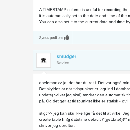
A TIMESTAMP column is useful for recording th
it is automatically set to the date and time of the 
You can also set it to the current date and time b
Synes godt om
smudger
Novice
doeleman>> ja, det har du ret i. Det var også min f
Det skyldes at når tidspunktet er lagt ind i datab
update(hvilket jeg skal) ændrer den automatisk t
på. Og det gør at tidspunktet ikke er statisk - øv!
stigc>> jeg kan sku ikke lige få det til at virke. 
create table hh(jj datetime default \"(getdate())\" n
skriver jeg derefter: