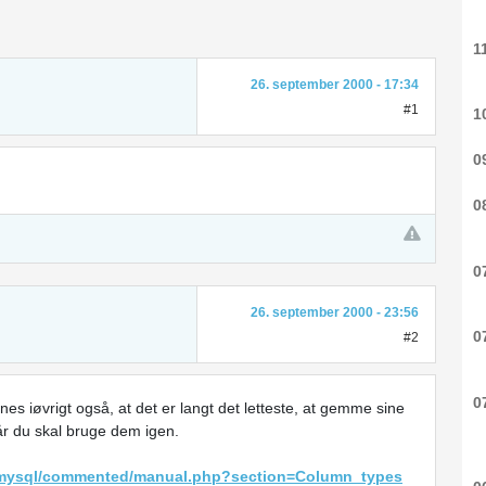
1
26. september 2000 - 17:34
#1
1
0
0
0
26. september 2000 - 23:56
0
#2
0
s iøvrigt også, at det er langt det letteste, at gemme sine
r du skal bruge dem igen.
/mysql/commented/manual.php?section=Column_types