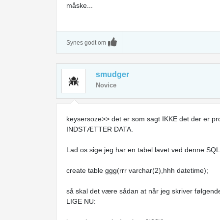
måske...
Synes godt om
smudger
Novice
keysersoze>> det er som sagt IKKE det der er p
INDSTÆTTER DATA.
Lad os sige jeg har en tabel lavet ved denne SQL
create table ggg(rrr varchar(2),hhh datetime);
så skal det være sådan at når jeg skriver følgend
LIGE NU: