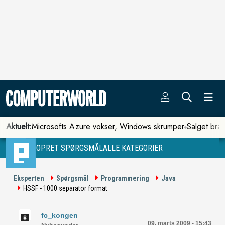
Aktuelt:
Microsofts Azure vokser, Windows skrumper
Salget bra
OPRET SPØRGSMÅL
ALLE KATEGORIER
Eksperten
Spørgsmål
Programmering
Java
HSSF - 1000 separator format
fc_kongen
09. marts 2009 - 15:43