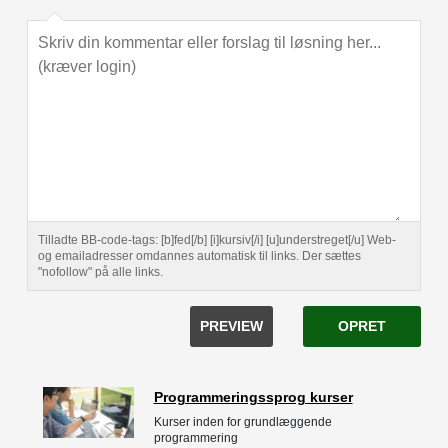
Tilladte BB-code-tags: [b]fed[/b] [i]kursiv[/i] [u]understreget[/u] Web-
og emailadresser omdannes automatisk til links. Der sættes
"nofollow" på alle links.
PREVIEW
OPRET
Programmeringssprog kurser
Kurser inden for grundlæggende
programmering