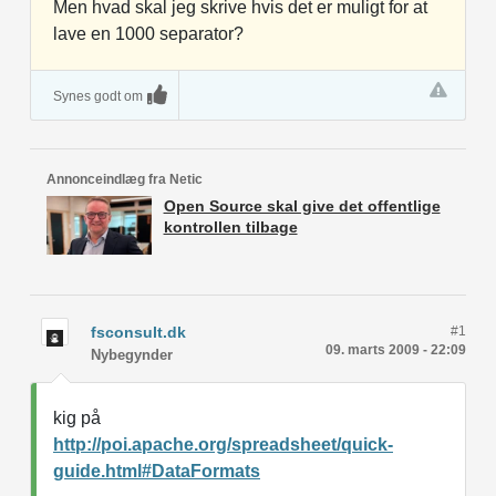
Men hvad skal jeg skrive hvis det er muligt for at
lave en 1000 separator?
Synes godt om
Annonceindlæg fra Netic
Open Source skal give det offentlige
kontrollen tilbage
fsconsult.dk
#1
09. marts 2009 - 22:09
Nybegynder
kig på
http://poi.apache.org/spreadsheet/quick-
guide.html#DataFormats