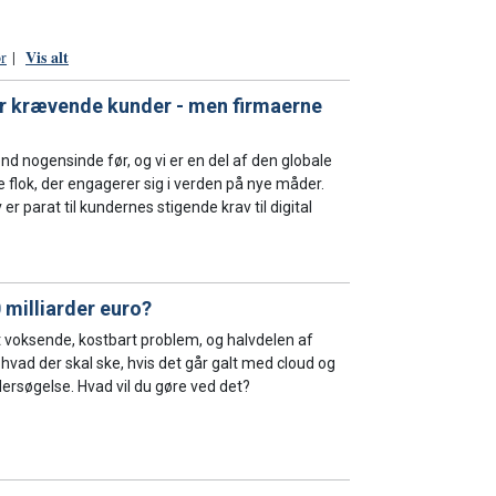
Vis alt
ør
|
r krævende kunder - men firmaerne
d nogensinde før, og vi er en del af den globale
flok, der engagerer sig i verden på nye måder.
r parat til kundernes stigende krav til digital
 milliarder euro?
t voksende, kostbart problem, og halvdelen af
hvad der skal ske, hvis det går galt med cloud og
dersøgelse. Hvad vil du gøre ved det?