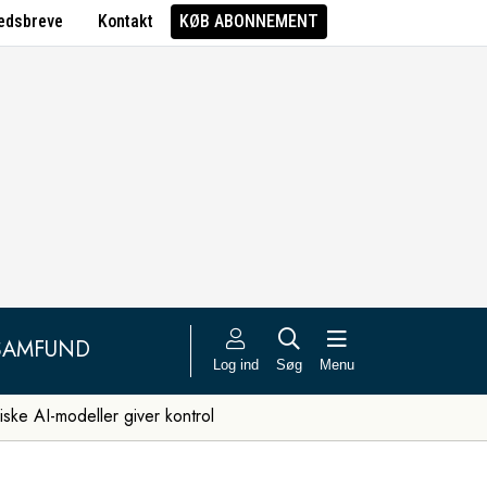
edsbreve
Kontakt
KØB ABONNEMENT
SAMFUND
Log ind
Søg
Menu
iske AI-modeller giver kontrol