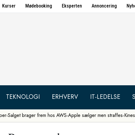
Kurser
Mødebooking
Eksperten
Annoncering
Nyh
TEKNOLOGI
ERHVERV
IT-LEDELSE
per
Salget brager frem hos AWS
Apple sælger men straffes
Kines