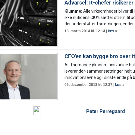
Advarsel: It-chefer risiker
Klumme:
Alle virksomheder bliver til 
ikke nutidens CIO's sætter strøm til u
der understøtter forretningen, ende
13. marts 2014 kl. 12.14 |
læs
»
CFO'en kan bygge bro over i
Alt for mange økonomiansvarlige holde
leverandør-sammensætninger, helt ude
innovationsevne og i sidste ende på b
05. december 2013 kl. 12.37 |
læs
»
Peter Perregaard