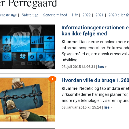
er Perregaard
eneste uge
|
Sidste uge
|
Seneste måned
|
I år
|
2022
|
2021
|
2020 eller f
Informationsgenerationen e
kan ikke følge med
Klumme:
Danskerne er online mere en
informationsgeneration. En krævende 
Spørgsmålet er, om dansk erhvervsliv e
udvikling.
08. juli 2015 kl. 06.31 |
læs
»
1
Hvordan ville du bruge 1.360
Klumme:
Nedetid og tab af data er e
virksomhederne har ingen planer for, 
andre nye teknologier, viser en ny un
08. januar 2015 kl. 15.14 |
læs
»