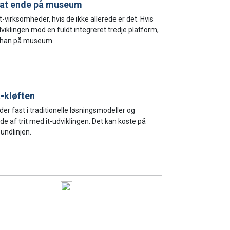
er at ende på museum
it-virksomheder, hvis de ikke allerede er det. Hvis
dviklingen mod en fuldt integreret tredje platform,
r han på museum.
t-kløften
r fast i traditionelle løsningsmodeller og
 af trit med it-udviklingen. Det kan koste på
undlinjen.