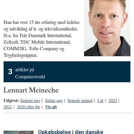
Han har over 15 års erfaring med ledelse
og udvikling af it- og televirksomheder,
bl.a. fra Tele Danmark International,
Zellsoft, TDC Mobile International,
COMM2IG, Tofte Company og
Tryghedsgruppen.
artikler på
3
Computerworld
Lennart Meineche
Udgivet:
Seneste uge
|
Sidste uge
|
Seneste måned
|
I år
|
2022
|
Vis alt
2021
|
2020 eller før
|
Opkøbsbølge i den danske