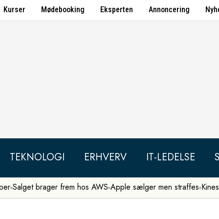
Kurser
Mødebooking
Eksperten
Annoncering
Nyh
TEKNOLOGI
ERHVERV
IT-LEDELSE
per
Salget brager frem hos AWS
Apple sælger men straffes
Kines