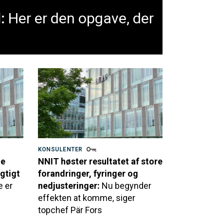
:
Her er den opgave, der
KONSULENTER
de
NNIT høster resultatet af store
gtigt
forandringer, fyringer og
e er
nedjusteringer:
Nu begynder
effekten at komme, siger
topchef Pär Fors