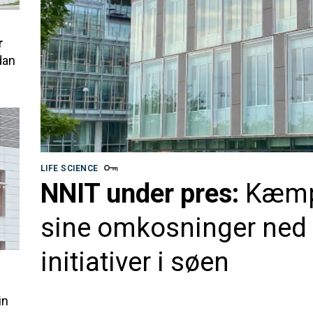
r
dan
LIFE SCIENCE
NNIT under pres:
Kæmpe
sine omkosninger ned -
initiativer i søen
d
in