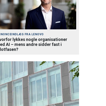
NNONCEINDLÆG FRA
LENOVO
vorfor lykkes nogle organisationer
ed AI – mens andre sidder fast i
ilotfasen?