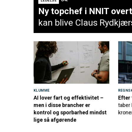
LEDELSE
Ny topchef i NNIT over
kan blive Claus Rydkjæ
KLUMME
REGNS
AI lover fart og effektivitet –
Efter
men i disse brancher er
taber 
kontrol og sporbarhed mindst
krone
lige så afgørende