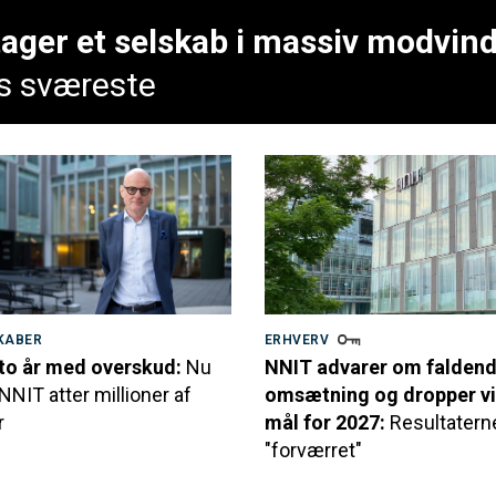
tager et selskab i massiv modvind
rs sværeste
KABER
ERHVERV
 to år med overskud:
Nu
NNIT advarer om falden
NNIT atter millioner af
omsætning og dropper vi
r
mål for 2027:
Resultatern
"forværret"