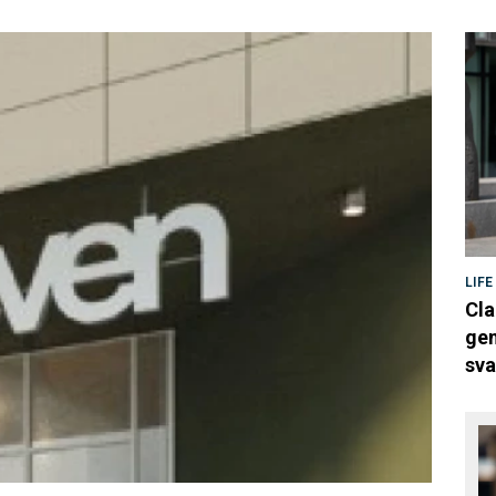
LIFE
Cla
gen
sva