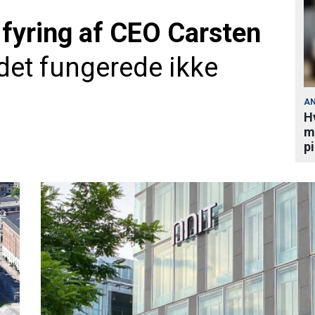
yring af CEO Carsten
et fungerede ikke
A
H
m
p