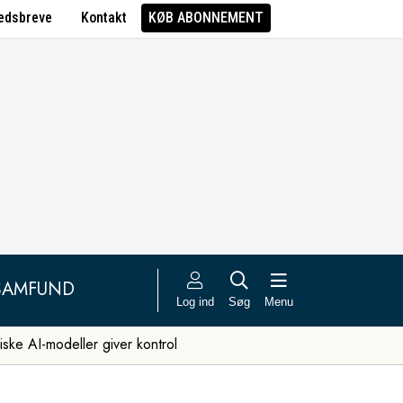
edsbreve
Kontakt
KØB ABONNEMENT
SAMFUND
Log ind
Søg
Menu
iske AI-modeller giver kontrol