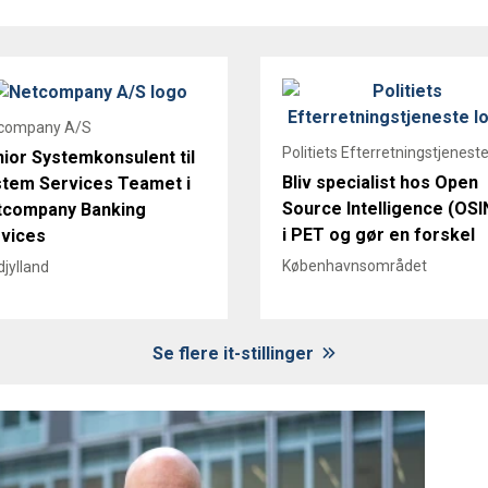
company A/S
Politiets Efterretningstjenest
ior Systemkonsulent til
Bliv specialist hos Open
tem Services Teamet i
Source Intelligence (OSI
tcompany Banking
i PET og gør en forskel
vices
Københavnsområdet
jylland
Se flere it-stillinger