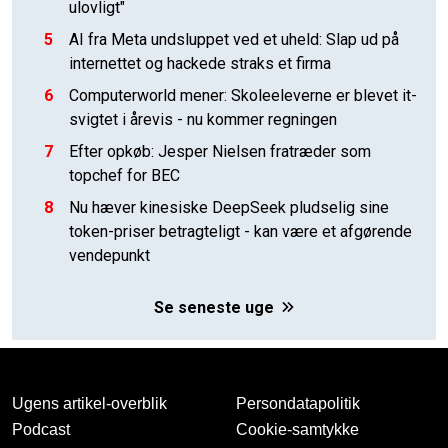
ulovligt"
5
AI fra Meta undsluppet ved et uheld: Slap ud på
internettet og hackede straks et firma
6
Computerworld mener: Skoleeleverne er blevet it-
svigtet i årevis - nu kommer regningen
7
Efter opkøb: Jesper Nielsen fratræder som
topchef for BEC
8
Nu hæver kinesiske DeepSeek pludselig sine
token-priser betragteligt - kan være et afgørende
vendepunkt
Se seneste uge
Ugens artikel-overblik
Persondatapolitik
Podcast
Cookie-samtykke