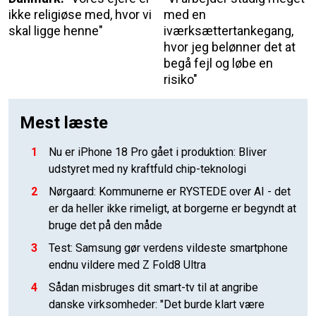
ikke religiøse med, hvor vi
med en
skal ligge henne"
iværksættertankegang,
hvor jeg belønner det at
begå fejl og løbe en
risiko"
Mest læste
1
Nu er iPhone 18 Pro gået i produktion: Bliver
udstyret med ny kraftfuld chip-teknologi
2
Nørgaard: Kommunerne er RYSTEDE over AI - det
er da heller ikke rimeligt, at borgerne er begyndt at
bruge det på den måde
3
Test: Samsung gør verdens vildeste smartphone
endnu vildere med Z Fold8 Ultra
4
Sådan misbruges dit smart-tv til at angribe
danske virksomheder: "Det burde klart være