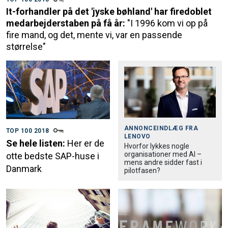
It-forhandler på det 'jyske bøhland' har firedoblet
medarbejderstaben på få år:
"I 1996 kom vi op på
fire mand, og det, mente vi, var en passende
størrelse"
ANNONCEINDLÆG FRA
TOP 100 2018
LENOVO
Se hele listen:
Her er de
Hvorfor lykkes nogle
organisationer med AI –
otte bedste SAP-huse i
mens andre sidder fast i
Danmark
pilotfasen?