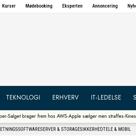
Kurser
Mødebooking
Eksperten
Annoncering
Nyh
TEKNOLOGI
ERHVERV
IT-LEDELSE
per
Salget brager frem hos AWS
Apple sælger men straffes
Kines
RETNINGSSOFTWARE
SERVER & STORAGE
SIKKERHED
TELE & MOBIL