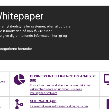
hitepaper
nyt it-udstyr eller systemer, eller vil du bare
it-markeder, så kan få klik rundt i
give dig omfattende information hurtigt og
kategorierne herunder.
BUSINESS INTELLIGENCE OG ANALYSE
(60)
pers
Forstå hvordan du skaber bedre overblik i din
virksomheds data og udnytter Business
Intelligence-software
SOFTWARE (40)
,
Få overblik over softwareudvikling og niche-