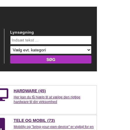
Lynsøgning
HARDWARE (45)
Her kan du få hjælp til at vælge den rigtige
hardware til din virksomhed
TELE OG MOBIL (73)
Mobility og ”bring-your-own-device” er vigtigt for en