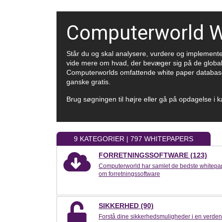
Computerworld W
Står du og skal analysere, vurdere og implementere 
vide mere om hvad, der bevæger sig på de globale 
Computerworlds omfattende white paper database 
ganske gratis.
Brug søgningen til højre eller gå på opdagelse i 
9 KATEGORIER | 797 WHITEPAPERS
FORRETNINGSSOFTWARE (123)
Computerworld har samlet de bedste whitepa
om forretningssoftware
SIKKERHED (90)
Forstå dine sikkerhedsmuligheder i en verden