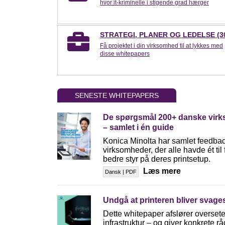
hvor it-kriminelle i stigende grad hærger
STRATEGI, PLANER OG LEDELSE (3
Få projektet i din virksomhed til at lykkes med
disse whitepapers
SENESTE WHITEPAPERS
De spørgsmål 200+ danske virks
– samlet i én guide
Konica Minolta har samlet feedbac
virksomheder, der alle havde ét til
bedre styr på deres printsetup.
Læs mere
Dansk | PDF
Undgå at printeren bliver svages
Dette whitepaper afslører oversete 
infrastruktur – og giver konkrete rå