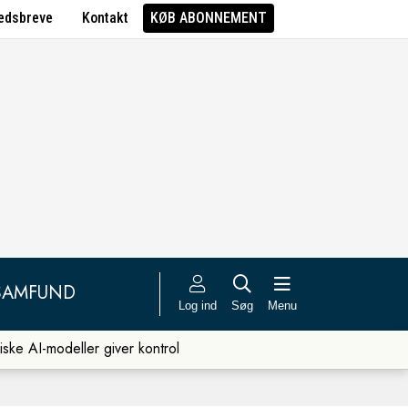
edsbreve
Kontakt
KØB ABONNEMENT
SAMFUND
Log ind
Søg
Menu
iske AI-modeller giver kontrol