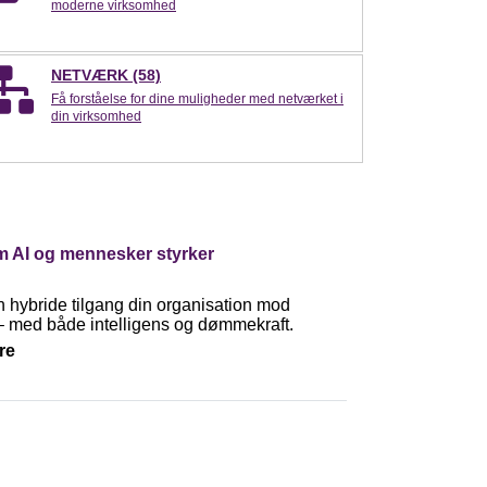
moderne virksomhed
NETVÆRK (58)
Få forståelse for dine muligheder med netværket i
din virksomhed
 AI og mennesker styrker
 hybride tilgang din organisation mod
– med både intelligens og dømmekraft.
re