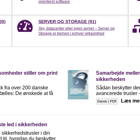
orienteret software
00)
SERVER OG STORAGE (91)
Sky, datacenter eller egen server – Server og
Storage er kernen i enhver virksomhed
omheder stiller om print
Samarbejde mellem
sikkerheden
k fra over 200 danske
Sådan beskytter den
 fælles: De ønskede at få
avancerede trusler 
Læs me
Dansk | PDF
te led i sikkerheden
sikkerhedstrusler i din
d til, hvordan du beskytter