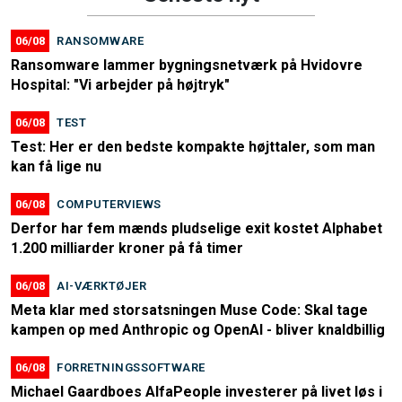
06/08
RANSOMWARE
Ransomware lammer bygningsnetværk på Hvidovre
Hospital: "Vi arbejder på højtryk"
06/08
TEST
Test: Her er den bedste kompakte højttaler, som man
kan få lige nu
06/08
COMPUTERVIEWS
Derfor har fem mænds pludselige exit kostet Alphabet
1.200 milliarder kroner på få timer
06/08
AI-VÆRKTØJER
Meta klar med storsatsningen Muse Code: Skal tage
kampen op med Anthropic og OpenAI - bliver knaldbillig
06/08
FORRETNINGSSOFTWARE
Michael Gaardboes AlfaPeople investerer på livet løs i