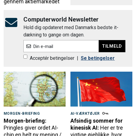
gennem aktiemarkedet
Computerworld Newsletter
Hold dig opdateret med Danmarks bedste it-
dækning to gange om dagen.
TILMELD
Din e-mail
Acceptér betingelser
|
Se betingelser
MORGEN-BRIEFING
AI-VÆRKTØJER
Morgen-briefing:
Afsindig sommer for
Pringles giver ordet AI-
kinesisk AI:
Her er tre
chip en helt ny mening /
vigtige øjeblikke, hvor