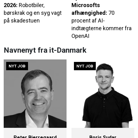
2026:
Robotbiler,
Microsofts
børskrak og en syg vagt
afhængighed:
70
på skadestuen
procent af AI-
indtægterne kommer fra
OpenAI
Navnenyt fra it-Danmark
NYT JOB
NYT JOB
Peter Bjerregaard
Boris Sudar