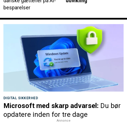
danske gætterier på AI-
udvikling
besparelser
DIGITAL SIKKERHED
Microsoft med skarp advarsel:
Du bør
opdatere inden for tre dage
Annonce