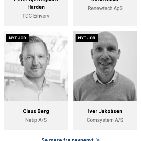
Harden
Renewtech ApS
TDC Erhverv
NYT JOB
NYT JOB
Claus Berg
Iver Jakobsen
Netip A/S
Comsystem A/S
Se mere fra navnenyt