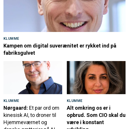
KLUMME
Kampen om digital suverænitet er rykket ind på
fabriksgulvet
KLUMME
KLUMME
Nørgaard:
Et par ord om
Alt omkring os er i
kinesisk AI, to droner til
opbrud. Som CIO skal du
Hjemmeværnet og
være i konstant