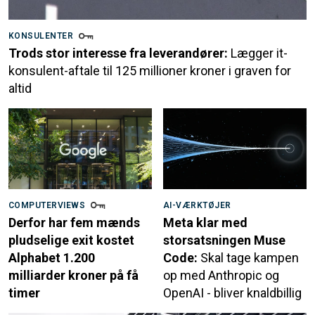
KONSULENTER
Trods stor interesse fra leverandører:
Lægger it-
konsulent-aftale til 125 millioner kroner i graven for
altid
COMPUTERVIEWS
AI-VÆRKTØJER
Derfor har fem mænds
Meta klar med
pludselige exit kostet
storsatsningen Muse
Alphabet 1.200
Code:
Skal tage kampen
milliarder kroner på få
op med Anthropic og
timer
OpenAI - bliver knaldbillig