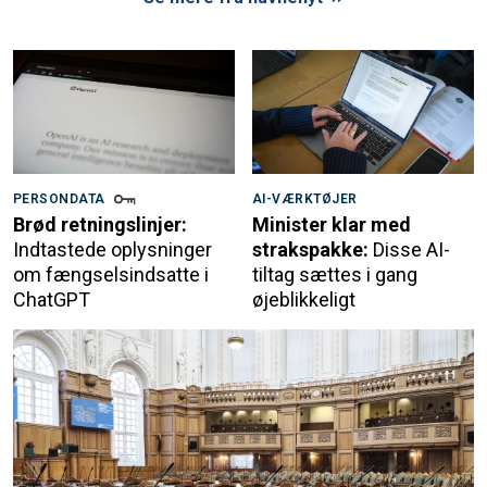
PERSONDATA
AI-VÆRKTØJER
Brød retningslinjer:
Minister klar med
Indtastede oplysninger
strakspakke:
Disse AI-
om fængselsindsatte i
tiltag sættes i gang
ChatGPT
øjeblikkeligt