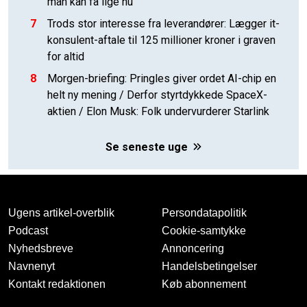
man kan få lige nu
7
Trods stor interesse fra leverandører: Lægger it-
konsulent-aftale til 125 millioner kroner i graven
for altid
8
Morgen-briefing: Pringles giver ordet AI-chip en
helt ny mening / Derfor styrtdykkede SpaceX-
aktien / Elon Musk: Folk undervurderer Starlink
Se seneste uge
Ugens artikel-overblik
Persondatapolitik
Podcast
Cookie-samtykke
Nyhedsbreve
Annoncering
Navnenyt
Handelsbetingelser
Kontakt redaktionen
Køb abonnement