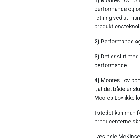
1)
Moores Lov forts
performance og omk
retning ved at man
produktionsteknol
2)
Performance øg
3)
Det er slut med
performance.
4)
Moores Lov ophø
i, at det både er 
Moores Lov ikke l
I stedet kan man for
producenterne skal
Læs hele McKinse