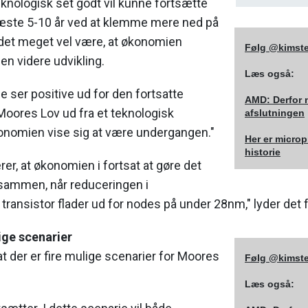
eknologisk set godt vil kunne fortsætte
æste 5-10 år ved at klemme mere ned på
 det meget vel være, at økonomien
Følg @kimste
n videre udvikling.
Læs også:
ser positive ud for den fortsatte
AMD: Derfor 
Moores Lov ud fra et teknologisk
afslutningen
konomien vise sig at være undergangen."
Her er micro
historie
rer, at økonomien i fortsat at gøre det
sammen, når reduceringen i
ransistor flader ud for nodes på under 28nm," lyder det 
ige scenarier
 der er fire mulige scenarier for Moores
Følg @kimste
Læs også: