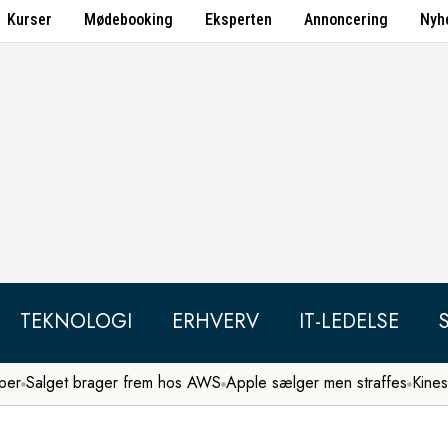
Kurser
Mødebooking
Eksperten
Annoncering
Nyh
TEKNOLOGI
ERHVERV
IT-LEDELSE
per
Salget brager frem hos AWS
Apple sælger men straffes
Kines