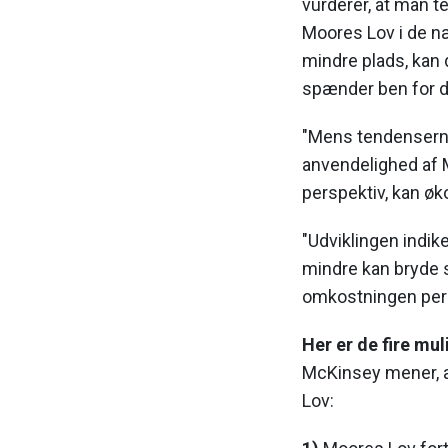
vurderer, at man t
Moores Lov i de n
mindre plads, kan
spænder ben for de
"Mens tendenserne 
anvendelighed af 
perspektiv, kan ø
"Udviklingen indike
mindre kan bryde 
omkostningen per t
Her er de fire mul
McKinsey mener, at
Lov: