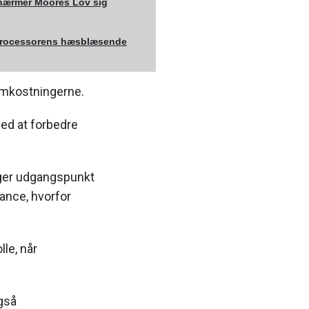
nærmer Moores Lov sig
processorens hæsblæsende
omkostningerne.
ed at forbedre
ager udgangspunkt
ance, hvorfor
lle, når
gså