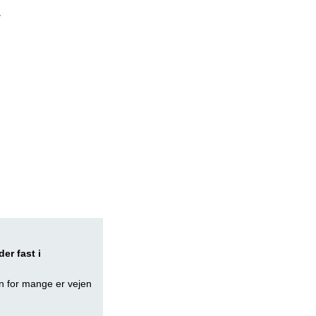
.
er fast i
en for mange er vejen