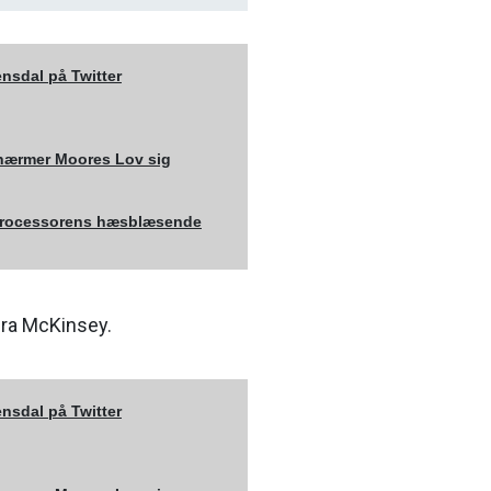
nsdal på Twitter
nærmer Moores Lov sig
processorens hæsblæsende
fra McKinsey.
nsdal på Twitter