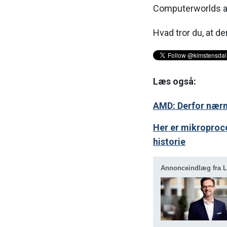
Computerworlds a
Hvad tror du, at 
Læs også:
AMD: Derfor nærm
Her er mikropro
historie
Annonceindlæg fra 