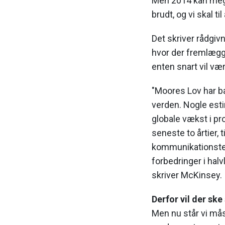
Men 2014 kan meget
brudt, og vi skal ti
Det skriver rådgi
hvor der fremlægg
enten snart vil vær
"Moores Lov har ba
verden. Nogle estim
globale vækst i pr
seneste to årtier, 
kommunikationstekn
forbedringer i hal
skriver McKinsey.
Derfor vil der sk
Men nu står vi må