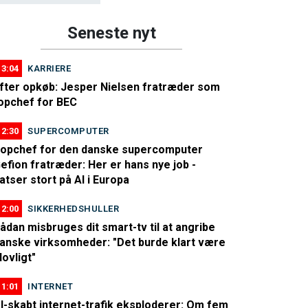
Seneste nyt
13:04
KARRIERE
fter opkøb: Jesper Nielsen fratræder som
opchef for BEC
12:30
SUPERCOMPUTER
opchef for den danske supercomputer
efion fratræder: Her er hans nye job -
atser stort på AI i Europa
12:00
SIKKERHEDSHULLER
ådan misbruges dit smart-tv til at angribe
anske virksomheder: "Det burde klart være
lovligt"
11:01
INTERNET
I-skabt internet-trafik eksploderer: Om fem