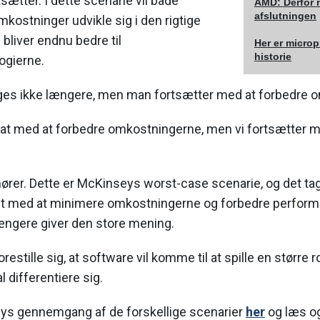
ætter. I dette scenarie vil både
AMD: Derfor 
afslutningen
ostninger udvikle sig i den rigtige
 bliver endnu bedre til
Her er micro
historie
ogierne.
es ikke længere, men man fortsætter med at forbedre 
 at med at forbedre omkostningerne, men vi fortsætter m
rer. Dette er McKinseys worst-case scenarie, og det t
slut med at minimere omkostningerne og forbedre perform
ængere giver den store mening.
estille sig, at software vil komme til at spille en større ro
 differentiere sig.
ys gennemgang af de forskellige scenarier
her
og læs o