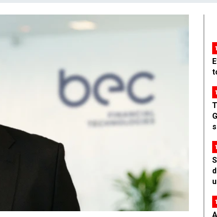
E
t
T
G
s
S
d
u
A