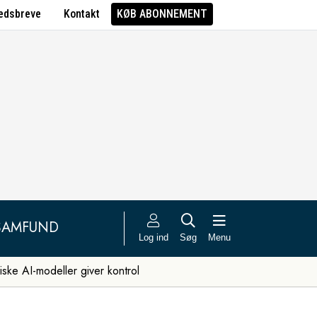
edsbreve
Kontakt
KØB ABONNEMENT
SAMFUND
Log ind
Søg
Menu
iske AI-modeller giver kontrol