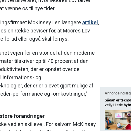
 vel blive året, hvor Moores Lov bliver
l at vænne os til nye tider.
vningsfirmaet McKinsey i en længere
artikel
,
es en række beviser for, at Moores Lov
e fortid eller også skal fornys.
net vejen for en stor del af den moderne
ater tilskriver op til 40 procent af den
oduktiviteten, der er opnået over de
til informations- og
ologier, der er er blevet gjort mulige af
vleder-performance og -omkostninger,"
Annonceindlæg 
Sådan er teknol
vellykkede hyb
e store forandringer
ske ved en skillevej. For selvom McKinsey