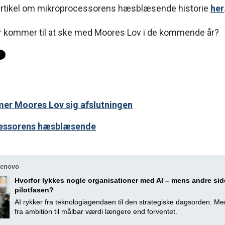
rtikel om mikroprocessorens hæsblæsende historie
her
der kommer til at ske med Moores Lov i de kommende år?
er Moores Lov sig afslutningen
cessorens hæsblæsende
Lenovo
Hvorfor lykkes nogle organisationer med AI – mens andre sidd
pilotfasen?
AI rykker fra teknologiagendaen til den strategiske dagsorden. M
fra ambition til målbar værdi længere end forventet.