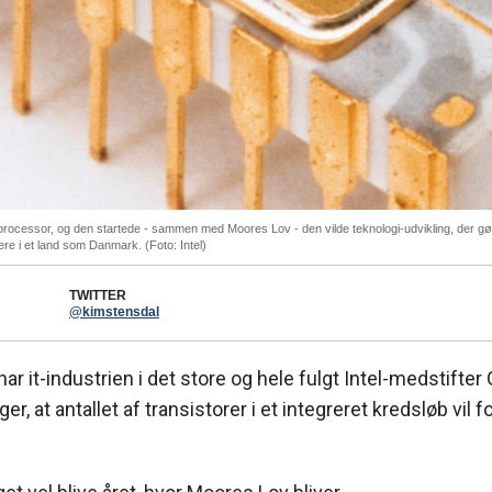
processor, og den startede - sammen med Moores Lov - den vilde teknologi-udvikling, der gø
gere i et land som Danmark. (Foto: Intel)
TWITTER
@kimstensdal
har it-industrien i det store og hele fulgt Intel-medstift
ger, at antallet af transistorer i et integreret kredsløb vil 