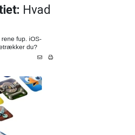
iet:
Hvad
 rene fup. iOS-
oretrækker du?