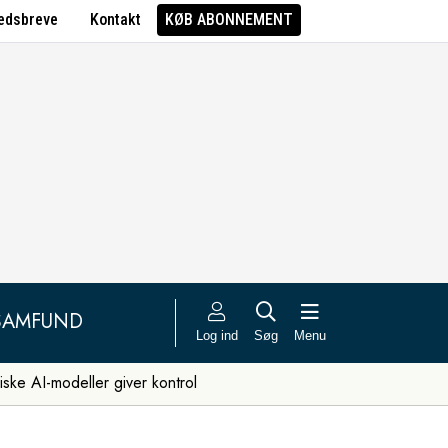
edsbreve
Kontakt
KØB ABONNEMENT
SAMFUND
Log ind
Søg
Menu
iske AI-modeller giver kontrol