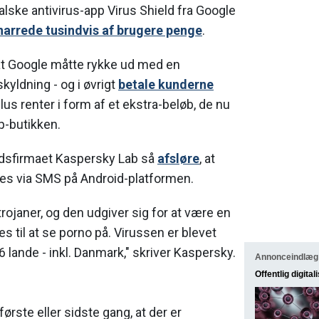
falske antivirus-app Virus Shield fra Google
narrede tusindvis af brugere penge
.
 at Google måtte rykke ud med en
yldning - og i øvrigt
betale kunderne
lus renter i form af et ekstra-beløb, de nu
pp-butikken.
edsfirmaet Kaspersky Lab så
afsløre
, at
des via SMS på Android-platformen.
trojaner, og den udgiver sig for at være en
s til at se porno på. Virussen er blevet
66 lande - inkl. Danmark," skriver Kaspersky.
Annonceindlæg
Offentlig digital
første eller sidste gang, at der er