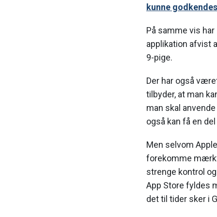
kunne godkendes 
På samme vis har E
applikation afvist
9-pige.
Der har også være
tilbyder, at man ka
man skal anvende 
også kan få en del
Men selvom Apples 
forekomme mærkvæ
strenge kontrol ogs
App Store fyldes 
det til tider sker i