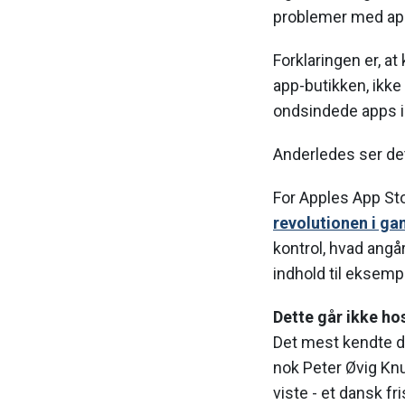
problemer med app
Forklaringen er, at
app-butikken, ikke 
ondsindede apps ik
Anderledes ser det
For Apples App Stor
revolutionen i ga
kontrol, hvad ang
indhold til eksemp
Dette går ikke ho
Det mest kendte d
nok Peter Øvig Kn
viste - et dansk fr