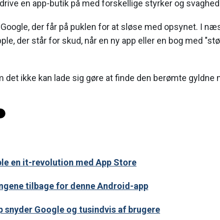
 drive en app-butik på med forskellige styrker og svaghed
t Google, der får på puklen for at sløse med opsynet. I næ
le, der står for skud, når en ny app eller en bog med "st
 det ikke kan lade sig gøre at finde den berømte gyldne 
le en it-revolution med App Store
engene tilbage for denne Android-app
 snyder Google og tusindvis af brugere