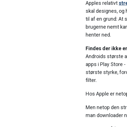
Apples relativt
str
skal designes, og 
til af en grund: At
brugerne nemt kan 
henter ned.
Findes der ikke e
Androids største 
apps i Play Store 
største styrke, for
filter.
Hos Apple er netop 
Men netop den stren
man downloader ny