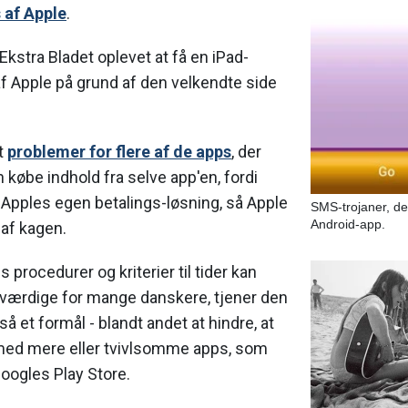
af Apple
.
kstra Bladet oplevet at få en iPad-
 af Apple på grund af den velkendte side
t
problemer for flere af de apps
, der
n købe indhold fra selve app'en, fordi
Apples egen betalings-løsning, så Apple
SMS-trojaner, de
Android-app.
 af kagen.
procedurer og kriterier til tider kan
rdige for mange danskere, tjener den
å et formål - blandt andet at hindre, at
med mere eller tvivlsomme apps, som
 Googles Play Store.