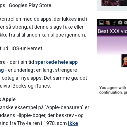
s i Googles Play Store.
 kontrollen med de apps, der lukkes ind i
er så streng, at denne slags fake eller
ke fra til til anden kan slippe igennem.
 ud i iOS-universet.
e - der i sin tid
sparkede hele app-
ng
- er underlagt en langt strengere
år optag af nye apps. Det samme gældet
elvis iBooks og iTunes.
s Apple
anske eksempel på "Apple-censuren" er
udsens Hippie-bøger, der beskrev - og
isind fra Thy-lejren i 1970, som
ikke