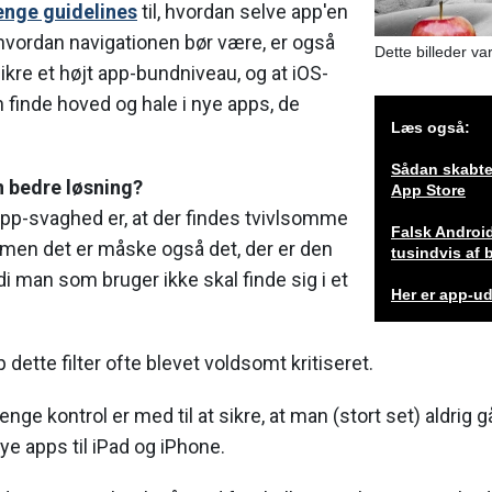
enge guidelines
til, hvordan selve app'en
hvordan navigationen bør være, er også
Dette billeder var 
 sikre et højt app-bundniveau, og at iOS-
finde hoved og hale i nye apps, de
Læs også:
Sådan skabte
n bedre løsning?
App Store
app-svaghed er, at der findes tvivlsomme
Falsk Androi
- men det er måske også det, der er den
tusindvis af 
di man som bruger ikke skal finde sig i et
Her er app-ud
dette filter ofte blevet voldsomt kritiseret.
ge kontrol er med til at sikre, at man (stort set) aldrig gå
e apps til iPad og iPhone.