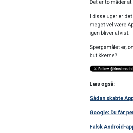
Det er to måder at
I disse uger er de
meget vel være App
igen bliver afvist.
Spørgsmålet er, om
butikkerne?
Læs også:
Sådan skabte App
Google: Du får p
Falsk Android-app