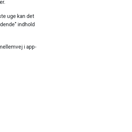
er.
ste uge kan det
ødende" indhold
mellemvej i app-