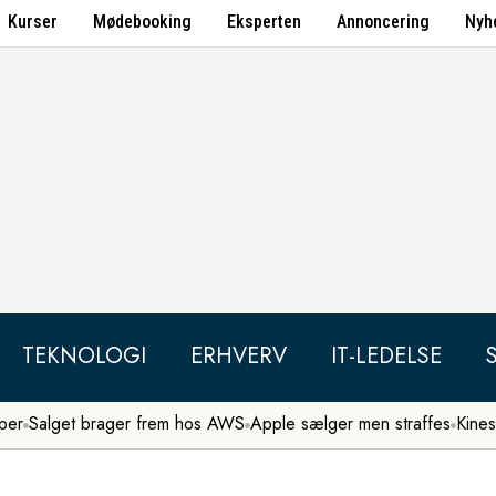
Kurser
Mødebooking
Eksperten
Annoncering
Nyh
TEKNOLOGI
ERHVERV
IT-LEDELSE
per
Salget brager frem hos AWS
Apple sælger men straffes
Kines