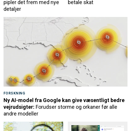
pipler det frem med nye
betale skat
detaljer
FORSKNING
Ny AI-model fra Google kan give væsentligt bedre
vejrudsigter:
Forudser storme og orkaner før alle
andre modeller