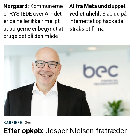
Nørgaard:
Kommunerne
AI fra Meta undsluppet
er RYSTEDE over AI - det
ved et uheld:
Slap ud på
er da heller ikke rimeligt,
internettet og hackede
at borgerne er begyndt at
straks et firma
bruge det på den måde
KARRIERE
Efter opkøb:
Jesper Nielsen fratræder