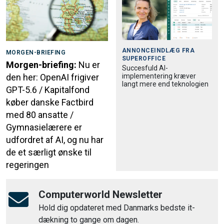
ANNONCEINDLÆG FRA
MORGEN-BRIEFING
SUPEROFFICE
Morgen-briefing:
Nu er
Succesfuld AI-
implementering kræver
den her: OpenAI frigiver
langt mere end teknologien
GPT-5.6 / Kapitalfond
køber danske Factbird
med 80 ansatte /
Gymnasielærere er
udfordret af AI, og nu har
de et særligt ønske til
regeringen
Computerworld Newsletter
Hold dig opdateret med Danmarks bedste it-
dækning to gange om dagen.