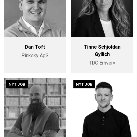
Dan Toft
Tinne Schjoldan
Gyllich
Pinksky ApS
TDC Erhverv
NYT JOB
NYT JOB