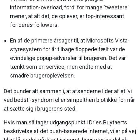
information-overload, fordi for mange 'tweetere'
mener, at alt det, de oplever, er top-interessant
for deres followers.
En af de primære årsager til, at Microsofts Vista-
styresystem for år tilbage floppede fælt var de
evindelige popup-advarsler til brugeren. Det var
tænkt som en service, men endte med at
smadre brugeroplevelsen.
Det bunder alt sammen i, at afsenderne lider af et 'vi
ved bedst'-syndrom eller simpelthen blot ikke formår
at sætte sig i brugerens sted.
Hvis man så tager udgangspunkt i Dries Buytaerts
beskrivelse af det push-baserede internet, vi er på vej
til at få, er det så ikke tvivlsomt, hvor stor en del af