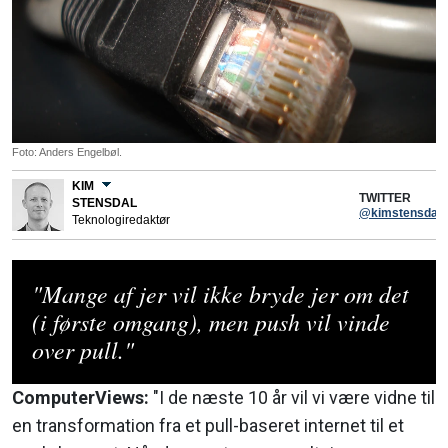
Foto: Anders Engelbøl.
KIM
TWITTER
STENSDAL
@kimstensdal
Teknologiredaktør
"Mange af jer vil ikke bryde jer om det
(i første omgang), men push vil vinde
over pull."
ComputerViews:
"I de næste 10 år vil vi være vidne til
en transformation fra et pull-baseret internet til et