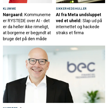
KLUMME
SIKKERHEDSHULLER
Nørgaard:
Kommunerne
AI fra Meta undsluppet
er RYSTEDE over AI - det
ved et uheld:
Slap ud på
er da heller ikke rimeligt,
internettet og hackede
at borgerne er begyndt at
straks et firma
bruge det på den måde