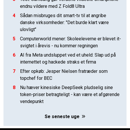
endnu vildere med Z Fold8 Ultra
4
Sådan misbruges dit smart-tv til at angribe
danske virksomheder: "Det burde klart være
ulovligt"
5
Computerworld mener: Skoleeleverne er blevet it-
svigtet i årevis - nu kommer regningen
6
AI fra Meta undsluppet ved et uheld: Slap ud på
internettet og hackede straks et firma
7
Efter opkøb: Jesper Nielsen fratræder som
topchef for BEC
8
Nu hæver kinesiske DeepSeek pludselig sine
token-priser betragteligt - kan være et afgørende
vendepunkt
Se seneste uge