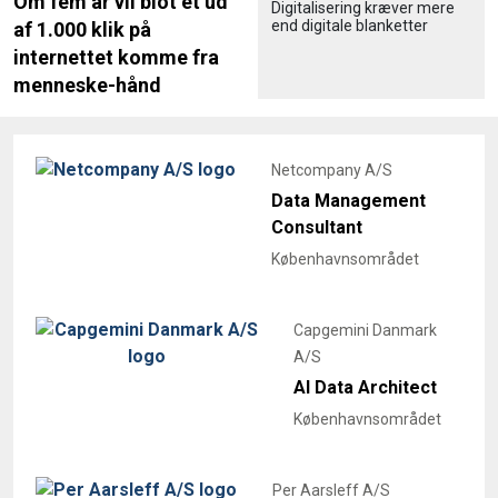
Om fem år vil blot et ud
Digitalisering kræver mere
end digitale blanketter
af 1.000 klik på
internettet komme fra
menneske-hånd
Netcompany A/S
Data Management
Consultant
Københavnsområdet
Capgemini Danmark
A/S
AI Data Architect
Københavnsområdet
Per Aarsleff A/S