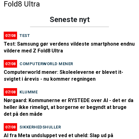
Fold8 Ultra
Seneste nyt
07/08
TEST
Test: Samsung gør verdens vildeste smartphone endnu
vildere med Z Fold8 Ultra
07/08
COMPUTERWORLD MENER
Computerworld mener: Skoleeleverne er blevet it-
svigtet i årevis - nu kommer regningen
07/08
KLUMME
Nørgaard: Kommunerne er RYSTEDE over AI - det er da
heller ikke rimeligt, at borgerne er begyndt at bruge
det på den måde
07/08
SIKKERHEDSHULLER
AI fra Meta undsluppet ved et uheld: Slap ud på