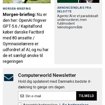
ANNONCEINDLÆG FRA
MORGEN-BRIEFING
DELOITTE
Morgen-briefing:
Nu er
Agentic AI er et paradoksalt
undervurderet, men
den her: OpenAI frigiver
fuldmodent
GPT-5.6 / Kapitalfond
teknologiområde
køber danske Factbird
med 80 ansatte /
Gymnasielærere er
udfordret af AI, og nu har
de et særligt ønske til
regeringen
Computerworld Newsletter
Hold dig opdateret med Danmarks bedste it-
dækning to gange om dagen.
TILMELD
Din e-mail