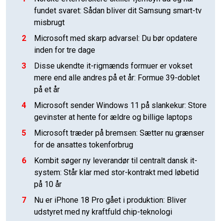
fundet svaret: Sådan bliver dit Samsung smart-tv
misbrugt
2
Microsoft med skarp advarsel: Du bør opdatere
inden for tre dage
3
Disse ukendte it-rigmænds formuer er vokset
mere end alle andres på et år: Formue 39-doblet
på et år
4
Microsoft sender Windows 11 på slankekur: Store
gevinster at hente for ældre og billige laptops
5
Microsoft træder på bremsen: Sætter nu grænser
for de ansattes tokenforbrug
6
Kombit søger ny leverandør til centralt dansk it-
system: Står klar med stor-kontrakt med løbetid
på 10 år
7
Nu er iPhone 18 Pro gået i produktion: Bliver
udstyret med ny kraftfuld chip-teknologi