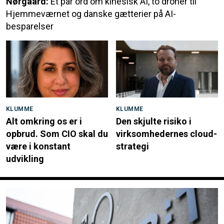
Nørgaard:
Et par ord om kinesisk AI, to droner til
Hjemmeværnet og danske gætterier på AI-
besparelser
KLUMME
KLUMME
Alt omkring os er i
Den skjulte risiko i
opbrud. Som CIO skal du
virksomhedernes cloud-
være i konstant
strategi
udvikling