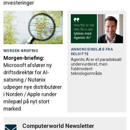
investeringer
ANNONCEINDLÆG FRA
MORGEN-BRIEFING
DELOITTE
Morgen-briefing:
Agentic AI er et paradoksalt
undervurderet, men
Microsoft afslører ny
fuldmodent
driftsdirektør for AI-
teknologiområde
satsning / Nutanix
udpeger nye distributører
i Norden / Apple runder
milepæl på nyt stort
marked
Computerworld Newsletter