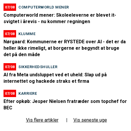
07/08
COMPUTERWORLD MENER
Computerworld mener: Skoleeleverne er blevet it-
svigtet i årevis - nu kommer regningen
07/08
KLUMME
Nørgaard: Kommunerne er RYSTEDE over AI - det er da
heller ikke rimeligt, at borgerne er begyndt at bruge
det på den måde
07/08
SIKKERHEDSHULLER
AI fra Meta undsluppet ved et uheld: Slap ud på
internettet og hackede straks et firma
07/08
KARRIERE
Efter opkøb: Jesper Nielsen fratræder som topchef for
BEC
Vis flere artikler
|
Vis seneste uge