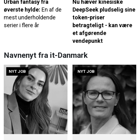
Urban fantasy fra
Nu hæver kinesiske
øverste hylde:
En af de
DeepSeek pludselig sine
mest underholdende
token-priser
serier i flere år
betragteligt - kan være
et afgørende
vendepunkt
Navnenyt fra it-Danmark
NYT JOB
NYT JOB