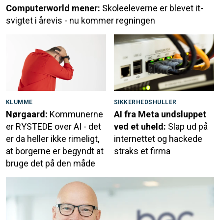
Computerworld mener:
Skoleeleverne er blevet it-
svigtet i årevis - nu kommer regningen
KLUMME
SIKKERHEDSHULLER
Nørgaard:
Kommunerne
AI fra Meta undsluppet
er RYSTEDE over AI - det
ved et uheld:
Slap ud på
er da heller ikke rimeligt,
internettet og hackede
at borgerne er begyndt at
straks et firma
bruge det på den måde