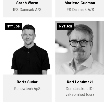
Sarah Warm
Marlene Gudman
IFS Danmark A/S
IFS Danmark A/S
NYT JOB
NYT JOB
Boris Sudar
Kari Lehtimäki
Renewtech ApS
Den danske eID-
virksomhed Idura