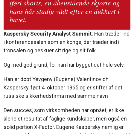
iført shorts, en åbenstående skjorte og
hans hår stadig vådt efter en dukkert i
havet.
Kaspersky Security Analyst Summit
: Han træder ind
i konferencesalen som en konge, der træder ind i
tronsalen og beskuer sit rige og sit folk.
Og med god grund, for han har bygget det hele selv.
Han er døbt Yevgeny (Eugene) Valentinovich
Kaspersky, født 4. oktober 1965 og er stifter af det
russiske sikkerhedsfirma med samme navn
Den succes, som virksomheden har opnået, er ikke
alene et resultat af faglige kundskaber, men også en
solid portion X-Factor. Eugene Kaspersky nemlig er