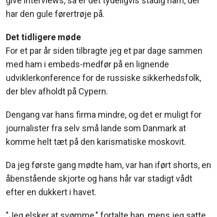
give interviews, så er det tydeligvis stadig ham, der
har den gule førertrøje på.
Det tidligere møde
For et par år siden tilbragte jeg et par dage sammen
med ham i embeds-medfør på en lignende
udviklerkonference for de russiske sikkerhedsfolk,
der blev afholdt på Cypern.
Dengang var hans firma mindre, og det er muligt for
journalister fra selv små lande som Danmark at
komme helt tæt på den karismatiske moskovit.
Da jeg første gang mødte ham, var han iført shorts, en
åbenstående skjorte og hans hår var stadigt vådt
efter en dukkert i havet.
"Jeg elsker at svømme," fortalte han, mens jeg satte