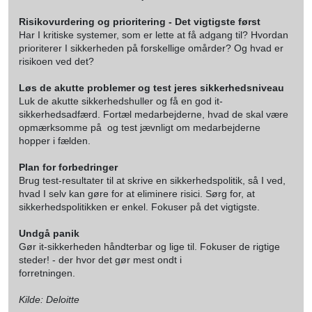
Risikovurdering og prioritering - Det vigtigste først
Har I kritiske systemer, som er lette at få adgang til? Hvordan
prioriterer I sikkerheden på forskellige omårder? Og hvad er
risikoen ved det?
Løs de akutte problemer og test jeres sikkerhedsniveau
Luk de akutte sikkerhedshuller og få en god it-
sikkerhedsadfærd. Fortæl medarbejderne, hvad de skal være
opmærksomme på  og test jævnligt om medarbejderne
hopper i fælden.
Plan for forbedringer
Brug test-resultater til at skrive en sikkerhedspolitik, så I ved,
hvad I selv kan gøre for at eliminere risici. Sørg for, at
sikkerhedspolitikken er enkel. Fokuser på det vigtigste.
Undgå panik
Gør it-sikkerheden håndterbar og lige til. Fokuser de rigtige
steder! - der hvor det gør mest ondt i
forretningen.
Kilde: Deloitte