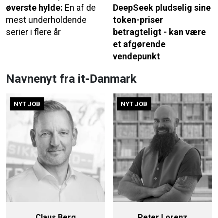
øverste hylde:
En af de
DeepSeek pludselig sine
mest underholdende
token-priser
serier i flere år
betragteligt - kan være
et afgørende
vendepunkt
Navnenyt fra it-Danmark
NYT JOB
NYT JOB
Claus Berg
Peter Lorenz