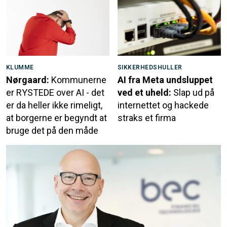
KLUMME
SIKKERHEDSHULLER
Nørgaard:
Kommunerne
AI fra Meta undsluppet
er RYSTEDE over AI - det
ved et uheld:
Slap ud på
er da heller ikke rimeligt,
internettet og hackede
at borgerne er begyndt at
straks et firma
bruge det på den måde