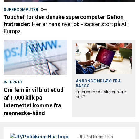
SUPERCOMPUTER
Topchef for den danske supercomputer Gefion
fratræder:
Her er hans nye job - satser stort på AI i
Europa
ANNONCEINDLÆG FRA
INTERNET
BARCO
Om fem år vil blot et ud
Er jeres mødelokaler sikre
nok?
af 1.000 klik på
internettet komme fra
menneske-hånd
JP/Politikens Hus