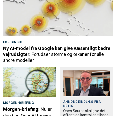
FORSKNING
Ny AI-model fra Google kan give væsentligt bedre
vejrudsigter:
Forudser storme og orkaner før alle
andre modeller
ANNONCEINDLÆG FRA
MORGEN-BRIEFING
NETIC
Morgen-briefing:
Nu er
Open Source skal give det
offentlige kontrollen tilbage
den her: OpenAI frigiver