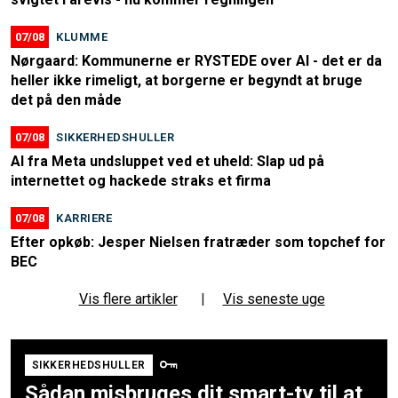
07/08
KLUMME
Nørgaard: Kommunerne er RYSTEDE over AI - det er da
heller ikke rimeligt, at borgerne er begyndt at bruge
det på den måde
07/08
SIKKERHEDSHULLER
AI fra Meta undsluppet ved et uheld: Slap ud på
internettet og hackede straks et firma
07/08
KARRIERE
Efter opkøb: Jesper Nielsen fratræder som topchef for
BEC
Vis flere artikler
|
Vis seneste uge
SIKKERHEDSHULLER
Sådan misbruges dit smart-tv til at