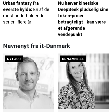
Urban fantasy fra
Nu hæver kinesiske
øverste hylde:
En af de
DeepSeek pludselig sine
mest underholdende
token-priser
serier i flere år
betragteligt - kan være
et afgørende
vendepunkt
Navnenyt fra it-Danmark
NYT JOB
UDNÆVNELSE