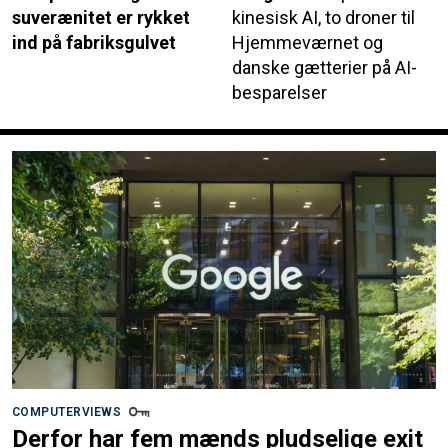
suverænitet er rykket
kinesisk AI, to droner til
ind på fabriksgulvet
Hjemmeværnet og
danske gætterier på AI-
besparelser
COMPUTERVIEWS
Derfor har fem mænds pludselige exit