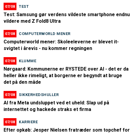
07/08
TEST
Test: Samsung gør verdens vildeste smartphone endnu
vildere med Z Fold8 Ultra
07/08
COMPUTERWORLD MENER
Computerworld mener: Skoleeleverne er blevet it-
svigtet i årevis - nu kommer regningen
07/08
KLUMME
Nørgaard: Kommunerne er RYSTEDE over AI - det er da
heller ikke rimeligt, at borgerne er begyndt at bruge
det på den måde
07/08
SIKKERHEDSHULLER
AI fra Meta undsluppet ved et uheld: Slap ud på
internettet og hackede straks et firma
07/08
KARRIERE
Efter opkøb: Jesper Nielsen fratræder som topchef for