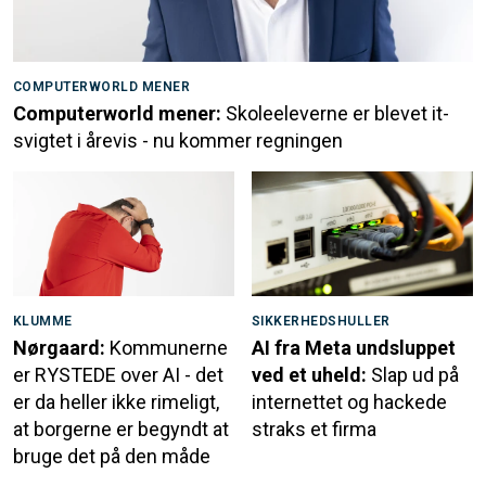
COMPUTERWORLD MENER
Computerworld mener:
Skoleeleverne er blevet it-
svigtet i årevis - nu kommer regningen
KLUMME
SIKKERHEDSHULLER
Nørgaard:
Kommunerne
AI fra Meta undsluppet
er RYSTEDE over AI - det
ved et uheld:
Slap ud på
er da heller ikke rimeligt,
internettet og hackede
at borgerne er begyndt at
straks et firma
bruge det på den måde