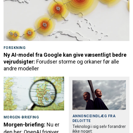
FORSKNING
Ny AI-model fra Google kan give væsentligt bedre
vejrudsigter:
Forudser storme og orkaner før alle
andre modeller
ANNONCEINDLÆG FRA
MORGEN-BRIEFING
DELOITTE
Morgen-briefing:
Nu er
Teknologi i sig selv forandrer
ikke noget:
den her: OpenAI frigiver