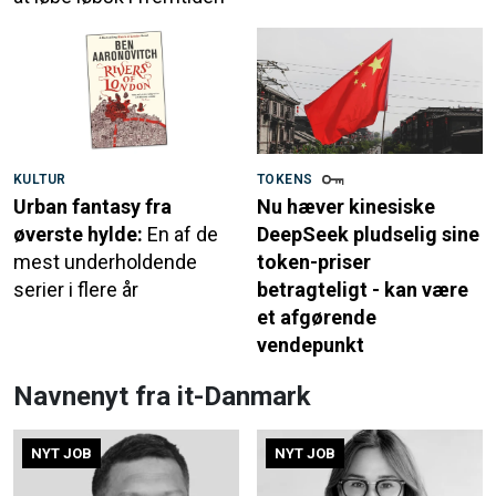
KULTUR
TOKENS
Urban fantasy fra
Nu hæver kinesiske
øverste hylde:
En af de
DeepSeek pludselig sine
mest underholdende
token-priser
serier i flere år
betragteligt - kan være
et afgørende
vendepunkt
Navnenyt fra it-Danmark
NYT JOB
NYT JOB