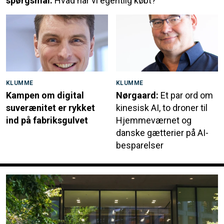
spørgsmål:
Hvad har vi egentlig købt?
KLUMME
KLUMME
Kampen om digital
Nørgaard:
Et par ord om
suverænitet er rykket
kinesisk AI, to droner til
ind på fabriksgulvet
Hjemmeværnet og
danske gætterier på AI-
besparelser