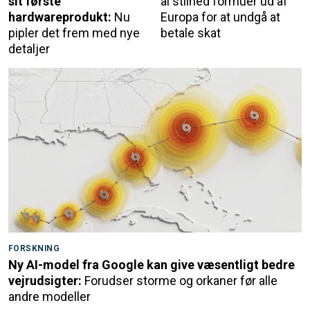
sit første
al stilhed formuer ud af
hardwareprodukt:
Nu
Europa for at undgå at
pipler det frem med nye
betale skat
detaljer
FORSKNING
Ny AI-model fra Google kan give væsentligt bedre
vejrudsigter:
Forudser storme og orkaner før alle
andre modeller