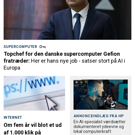
SUPERCOMPUTER
Topchef for den danske supercomputer Gefion
fratræder:
Her er hans nye job - satser stort på AI i
Europa
ANNONCEINDLÆG FRA
HP
INTERNET
En AI-specialist værdsætter
Om fem år vil blot et ud
dokumenteret ydeevne og
lokal computerkraft
af 1.000 klik på