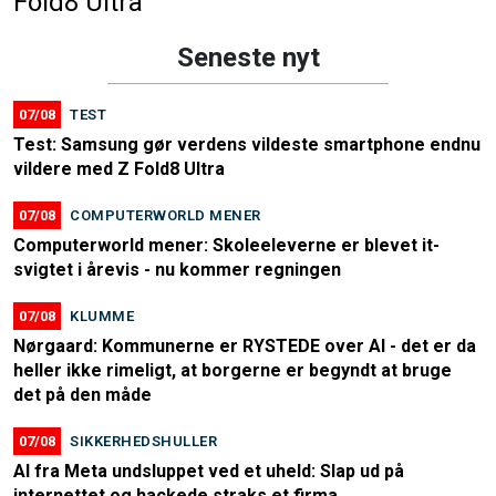
Fold8 Ultra
Seneste nyt
07/08
TEST
Test: Samsung gør verdens vildeste smartphone endnu
vildere med Z Fold8 Ultra
07/08
COMPUTERWORLD MENER
Computerworld mener: Skoleeleverne er blevet it-
svigtet i årevis - nu kommer regningen
07/08
KLUMME
Nørgaard: Kommunerne er RYSTEDE over AI - det er da
heller ikke rimeligt, at borgerne er begyndt at bruge
det på den måde
07/08
SIKKERHEDSHULLER
AI fra Meta undsluppet ved et uheld: Slap ud på
internettet og hackede straks et firma