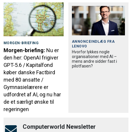
ANNONCEINDLÆG FRA
MORGEN-BRIEFING
LENOVO
Morgen-briefing:
Nu er
Hvorfor lykkes nogle
organisationer med AI –
den her: OpenAI frigiver
mens andre sidder fast i
GPT-5.6 / Kapitalfond
pilotfasen?
køber danske Factbird
med 80 ansatte /
Gymnasielærere er
udfordret af AI, og nu har
de et særligt ønske til
regeringen
Computerworld Newsletter