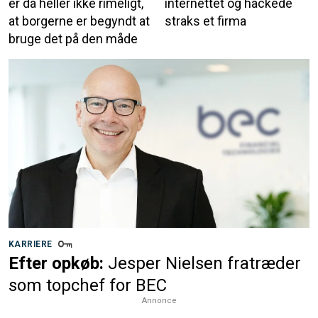
er da heller ikke rimeligt,
internettet og hackede
at borgerne er begyndt at
straks et firma
bruge det på den måde
KARRIERE
Efter opkøb:
Jesper Nielsen fratræder
som topchef for BEC
Annonce