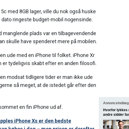
 5c med 8GB lager, ville du nok også huske
l dato ringeste budget-mobil nogensinde.
d manglende plads var en tilbagevendende
an skulle have spenderet mere på mobilen.
en ude med en iPhone til folket. iPhone Xr
er tydeligvis skabt efter en anden filosofi.
men modsat tidligere tider er man ikke ude
ugerne så meget, at de istedet går efter den
Annonceindlæg 
kommet en fin iPhone ud af.
Hvorfor lykkes 
andre sidder fas
Apples iPhone Xs er den bedste
an købes i dag – men prisen er derefter