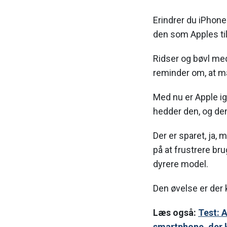
Erindrer du iPhone
den som Apples ti
Ridser og bøvl me
reminder om, at m
Med nu er Apple ig
hedder den, og den 
Der er sparet, ja, 
på at frustrere br
dyrere model.
Den øvelse er der 
Læs også:
Test: 
smartphone, der k