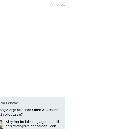
fra Lenovo
nogle organisationer med AI – mens
t i pilotfasen?
AI rykker fra teknologiagendaen til
den strategiske dagsorden. Men