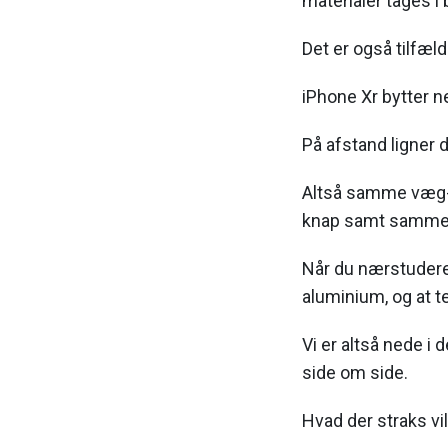
materialer tages i
Det er også tilfæl
iPhone Xr bytter ne
På afstand ligner 
Altså samme væg-t
knap samt samme 
Når du nærstuderer
aluminium, og at t
Vi er altså nede i
side om side.
Hvad der straks vil