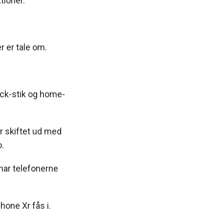
tioner.
r er tale om.
ck-stik og home-
er skiftet ud med
o.
har telefonerne
hone Xr fås i.