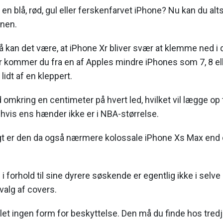
n blå, rød, gul eller ferskenfarvet iPhone? Nu kan du alts
nen.
 kan det være, at iPhone Xr bliver svær at klemme ned 
r kommer du fra en af Apples mindre iPhones som 7, 8 elle
idt af en kleppert.
omkring en centimeter på hvert led, hvilket vil lægge op t
hvis ens hænder ikke er i NBA-størrelse.
t er den da også nærmere kolossale iPhone Xs Max end
 i forhold til sine dyrere søskende er egentlig ikke i selv
valg af covers.
slet ingen form for beskyttelse. Den må du finde hos tredj