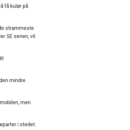
å få kulør på
i de strammeste
r SE serien, vil
il
 den mindre
e mobilen, men
eparter i stedet.