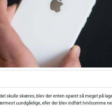
l skulle skæres, blev der enten sparet så meget på lage
nærmest uundgåelige, eller der blev indført tvivlsomme n