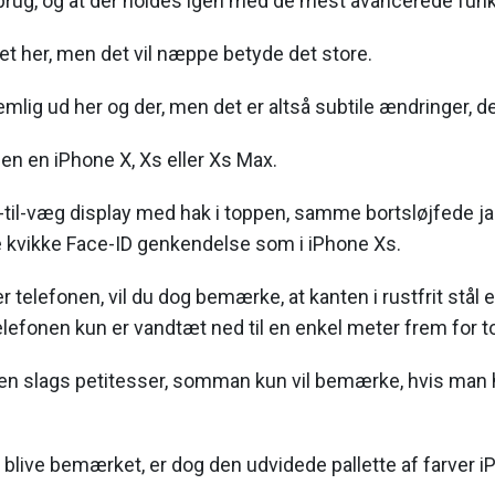
 brug, og at der holdes igen med de mest avancerede funk
det her, men det vil næppe betyde det store.
mlig ud her og der, men det er altså subtile ændringer, de
den en iPhone X, Xs eller Xs Max.
il-væg display med hak i toppen, samme bortsløjfede ja
kvikke Face-ID genkendelse som i iPhone Xs.
 telefonen, vil du dog bemærke, at kanten i rustfrit stål 
elefonen kun er vandtæt ned til en enkel meter frem for t
 den slags petitesser, somman kun vil bemærke, hvis man 
 blive bemærket, er dog den udvidede pallette af farver iP