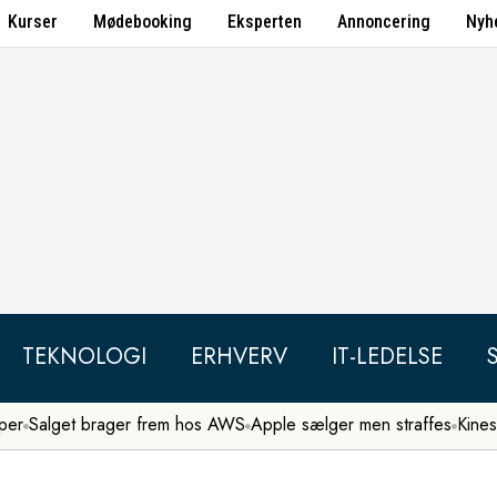
Kurser
Mødebooking
Eksperten
Annoncering
Nyh
TEKNOLOGI
ERHVERV
IT-LEDELSE
per
Salget brager frem hos AWS
Apple sælger men straffes
Kines