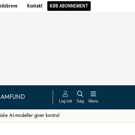
edsbreve
Kontakt
KØB ABONNEMENT
SAMFUND
Log ind
Søg
Menu
iske AI-modeller giver kontrol