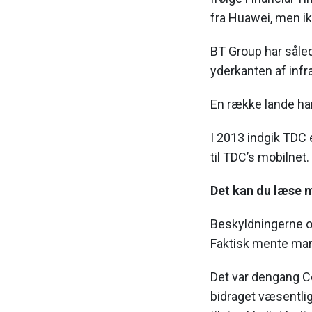
fra Huawei, men ik
BT Group har såle
yderkanten af infr
En række lande har 
I 2013 indgik TDC 
til TDC’s mobilnet.
Det kan du læse 
Beskyldningerne om
Faktisk mente man
Det var dengang C
bidraget væsentligt