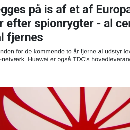
ges på is af et af Europ
r efter spionrygter - al ce
l fjernes
 inden for de kommende to år fjerne al udstyr le
-netværk. Huawei er også TDC's hovedleverandø