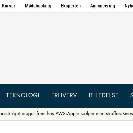
Kurser
Mødebooking
Eksperten
Annoncering
Nyh
TEKNOLOGI
ERHVERV
IT-LEDELSE
per
Salget brager frem hos AWS
Apple sælger men straffes
Kines