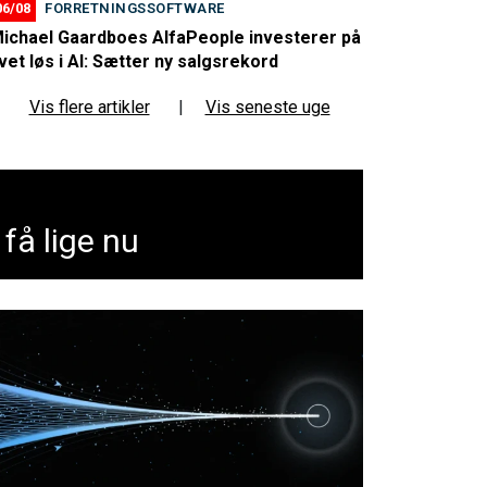
06/08
FORRETNINGSSOFTWARE
ichael Gaardboes AlfaPeople investerer på
ivet løs i AI: Sætter ny salgsrekord
Vis flere artikler
|
Vis seneste uge
få lige nu