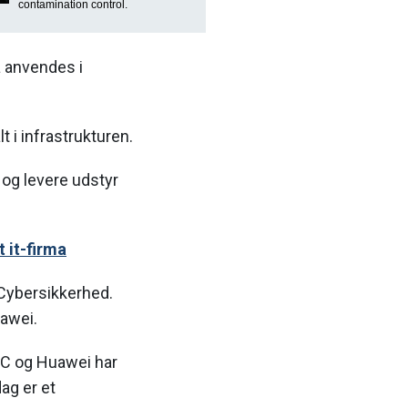
contamination control.
å anvendes i
t i infrastrukturen.
 og levere udstyr
 it-firma
 Cybersikkerhed.
uawei.
DC og Huawei har
dag er et