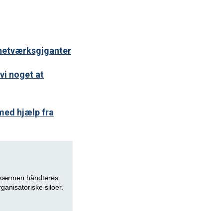
 netværksgiganter
vi noget at
med hjælp fra
 skærmen håndteres
anisatoriske siloer.