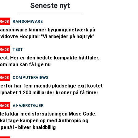
Seneste nyt
06/08
RANSOMWARE
ansomware lammer bygningsnetværk på
vidovre Hospital: "Vi arbejder på højtryk"
06/08
TEST
est: Her er den bedste kompakte højttaler,
om man kan få lige nu
06/08
COMPUTERVIEWS
erfor har fem mænds pludselige exit kostet
lphabet 1.200 milliarder kroner på få timer
06/08
AI-VÆRKTØJER
eta klar med storsatsningen Muse Code:
kal tage kampen op med Anthropic og
penAI - bliver knaldbillig