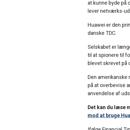
at kunne byde på o
lever netværks-ud
Huawei er den pri
danske TDC.
Selskabet er længe
til at spionere til
blevet skrevet på d
Den amerikanske re
på at overbevise a
anvendelse af uds
Det kan du læse 
mod at bruge Hua
Ifølge Financial T