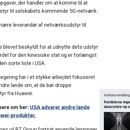
pgaver, der handler om at komme til at
styr til selskabets kommende 5G-netværk.
mære leverandør af netværksudstyr til
 blevet beskyldt for at udnytte dets udstyr
 fordel for den kinesiske stat og er forlængst
en sorte liste i USA.
gering har i et stykke arbejdet fokuseret
ndre lande om, at de bør droppe
tyr fra Huawei.
Annonceindlæg 
Partiklerne inge
mere om her:
USA advarer andre lande
datacentre og 
wei-produkter.
imes vil BT Group fortsat anvende løsninger