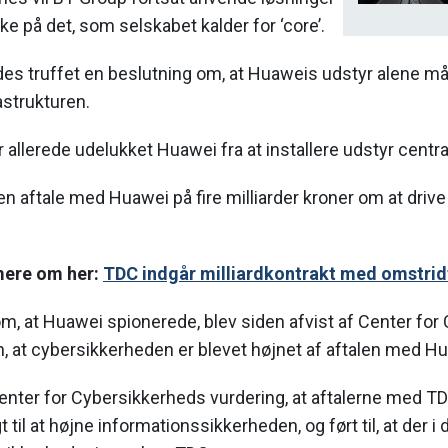
ke på det, som selskabet kalder for ‘core’.
des truffet en beslutning om, at Huaweis udstyr alene m
astrukturen.
allerede udelukket Huawei fra at installere udstyr central
en aftale med Huawei på fire milliarder kroner om at drive
mere om her:
TDC indgår milliardkontrakt med omstridt
, at Huawei spionerede, blev siden afvist af Center for
, at cybersikkerheden er blevet højnet af aftalen med H
enter for Cybersikkerheds vurdering, at aftalerne med T
 til at højne informationssikkerheden, og ført til, at der i 