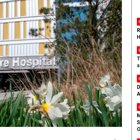
R
H
T
s
D
A
M
S
O