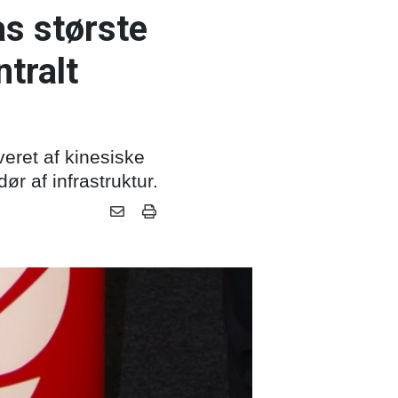
as største
ntralt
veret af kinesiske
r af infrastruktur.