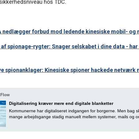
t sikkerhedsniveau hos TDC.
SA nedlægger forbud mod ledende kinesiske mobil- og
af spionage-rygter: Snager selskabet i dine data - har 
ye spionanklager: Kinesiske spioner hackede netværk 
XFlow
Digitalisering kræver mere end digitale blanketter
Kommunerne har digitaliseret indgangen for borgerne. Men bag
mange arbejdsgange stadig manuelt mellem systemer, mails og org