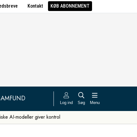
edsbreve
Kontakt
KØB ABONNEMENT
SAMFUND
Log ind
Søg
Menu
iske AI-modeller giver kontrol