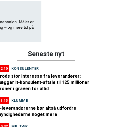
entation. Målet er,
ng – og mere tid på
Seneste nyt
12:10
KONSULENTER
rods stor interesse fra leverandører:
ægger it-konsulent-aftale til 125 millioner
roner i graven for altid
11:15
KLUMME
t-leverandørerne bør altså udfordre
yndighederne noget mere
10:32
MILITÆR