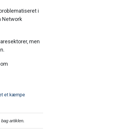
 problematiseret i
an Network
dwaresektorer, men
en.
l om
 det et kæmpe
n bag artiklen.