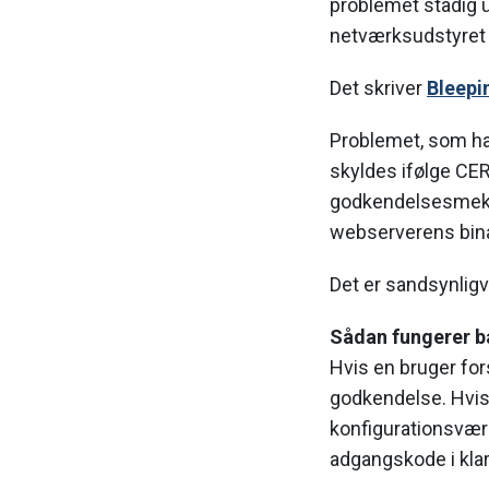
problemet stadig u
netværksudstyret 
Det skriver
Bleepi
Problemet, som ha
skyldes ifølge CE
godkendelsesmekan
webserverens binær
Det er sandsynligvi
Sådan fungerer 
Hvis en bruger for
godkendelse. Hvis
konfigurationsvær
adgangskode i klar