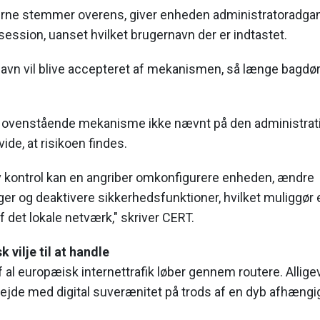
ne stemmer overens, giver enheden administratoradgang
 session, uanset hvilket brugernavn der er indtastet.
navn vil blive accepteret af mekanismen, så længe bag
 ovenstående mekanisme ikke nævnt på den administrativ
ide, at risikoen findes.
v kontrol kan en angriber omkonfigurere enheden, ændre
ger og deaktivere sikkerhedsfunktioner, hvilket muliggør
 det lokale netværk," skriver CERT.
 vilje til at handle
 al europæisk internettrafik løber gennem routere. Allige
bejde med digital suverænitet på trods af en dyb afhængi