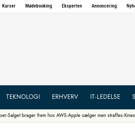
Kurser
Mødebooking
Eksperten
Annoncering
Nyh
TEKNOLOGI
ERHVERV
IT-LEDELSE
per
Salget brager frem hos AWS
Apple sælger men straffes
Kines