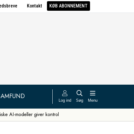
edsbreve
Kontakt
KØB ABONNEMENT
SAMFUND
Log ind
Søg
Menu
iske AI-modeller giver kontrol