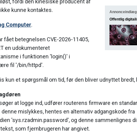
løst, fordi den kinesiske producent af
ikke kunne kontaktes.
Annonceindlæg
Offentlig digital
ng Computer
.
r fået betegnelsen CVE-2026-11405,
RT en udokumenteret
isme i funktionen 'login()' i
e fil '/bin/httpd'.
s kun et spørgsmål om tid, før den bliver udnyttet bredt, 
bagdøren
søger at logge ind, udfører routerens firmware en stand
 denne mislykkes, hentes en alternativ adgangskode fra
dien 'sys.rzadmin.password', og denne sammenlignes d
tekst, som fjernbrugeren har angivet.