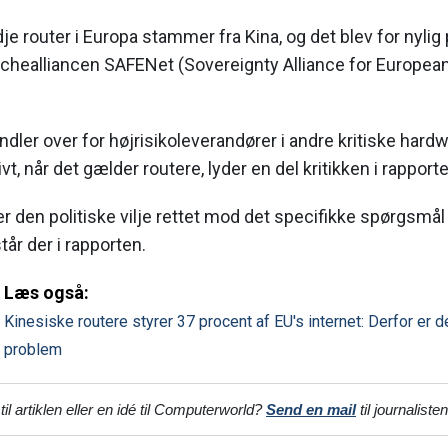
je router i Europa stammer fra Kina, og det blev for nylig
anchealliancen SAFENet (Sovereignty Alliance for Europe
ndler over for højrisikoleverandører i andre kritiske har
vt, når det gælder routere, lyder en del kritikken i rapport
 er den politiske vilje rettet mod det specifikke spørgsmå
tår der i rapporten.
Læs også:
Kinesiske routere styrer 37 procent af EU's internet: Derfor er
problem
l artiklen eller en idé til Computerworld?
Send en mail
til journaliste