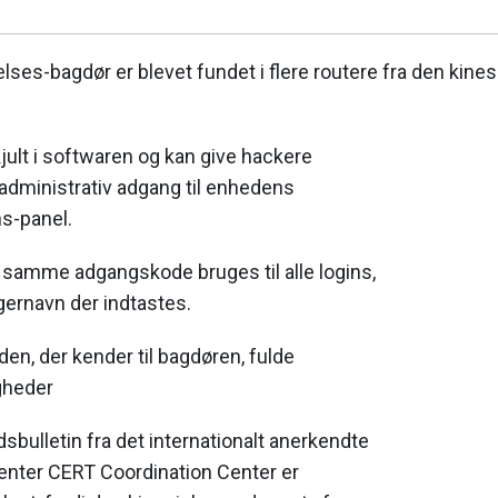
lses-bagdør er blevet fundet i flere routere fra den kine
jult i softwaren og kan give hackere
 administrativ adgang til enhedens
s-panel.
 samme adgangskode bruges til alle logins,
gernavn der indtastes.
den, der kender til bagdøren, fulde
gheder
dsbulletin fra det internationalt anerkendte
nter CERT Coordination Center er