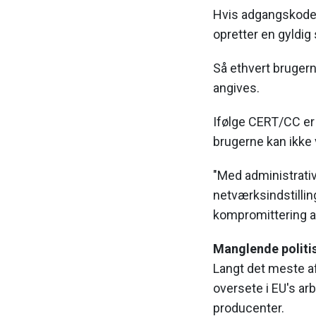
Hvis adgangskoder
opretter en gyldig
Så ethvert bruger
angives.
Ifølge CERT/CC er
brugerne kan ikke v
"Med administrati
netværksindstillin
kompromittering af
Manglende politisk
Langt det meste af
oversete i EU's ar
producenter.