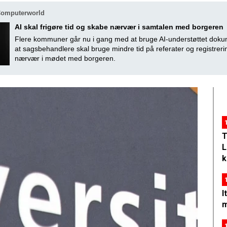
Computerworld
AI skal frigøre tid og skabe nærvær i samtalen med borgeren
Flere kommuner går nu i gang med at bruge AI-understøttet dokum
at sagsbehandlere skal bruge mindre tid på referater og registreri
nærvær i mødet med borgeren.
T
L
k
I
m