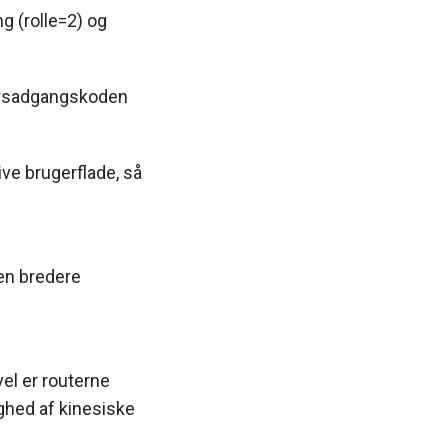
 (rolle=2) og
dørsadgangskoden
e brugerflade, så
 en bredere
vel er routerne
ghed af kinesiske