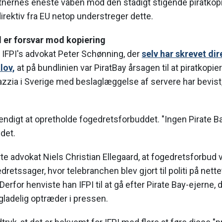
stnernes eneste våben mod den stadigt stigende piratkopie
irektiv fra EU netop understreger dette.
 er forsvar mod kopiering
 IFPI's advokat Peter Schønning, der
selv har skrevet dir
lov,
at på bundlinien var PiratBay årsagen til at piratkopie
razzia i Sverige med beslaglæggelse af servere har bevist,
endigt at opretholde fogedretsforbuddet. "Ingen Pirate Ba
det.
e advokat Niels Christian Ellegaard, at fogedretsforbud 
retssager, hvor telebranchen blev gjort til politi på nettet
 Derfor henviste han IFPI til at gå efter Pirate Bay-ejerne,
ladelig optræder i pressen.