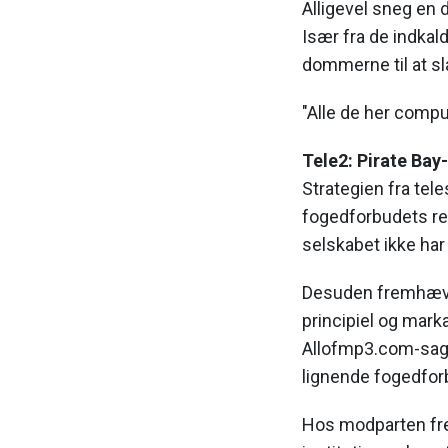
Alligevel sneg en
Især fra de indkald
dommerne til at slå
"Alle de her comput
Tele2: Pirate Bay-
Strategien fra tel
fogedforbudets re
selskabet ikke har
Desuden fremhæve
principiel og mark
Allofmp3.com-sag, 
lignende fogedfor
Hos modparten fre