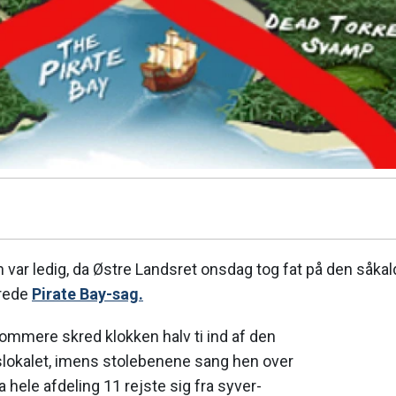
var ledig, da Østre Landsret onsdag tog fat på den såka
rede
Pirate Bay-sag.
ommere skred klokken halv ti ind af den
etslokalet, imens stolebenene sang hen over
 hele afdeling 11 rejste sig fra syver-