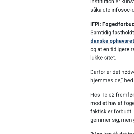
institution er kun
såkaldte infosoc-d
IFPI: Fogedforbud
Samtidig fastholdt
danske ophavsret
og at en tidligere 
lukke sitet.
Derfor er det nødv
hjemmeside," hed 
Hos Tele2 fremført
mod et hav af foged
faktisk er forbudt.
gemmer sig, men g