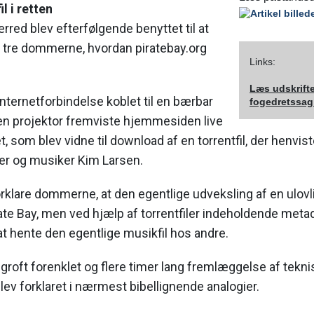
l i retten
rred blev efterfølgende benyttet til at
e tre dommerne, hvordan piratebay.org
Links:
Læs udskrifte
internetforbindelse koblet til en bærbar
fogedretssag
 en projektor fremviste hjemmesiden live
 som blev vidne til download af en torrentfil, der henviste
er og musiker Kim Larsen.
rklare dommerne, at den egentlige udveksling af en ulovli
ate Bay, men ved hjælp af torrentfiler indeholdende meta
 at hente den egentlige musikfil hos andre.
 groft forenklet og flere timer lang fremlæggelse af tekn
blev forklaret i nærmest bibellignende analogier.