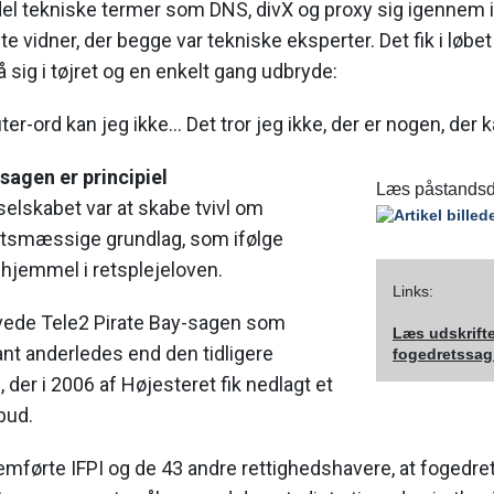
 del tekniske termer som DNS, divX og proxy sig igennem
te vidner, der begge var tekniske eksperter. Det fik i løbet
 sig i tøjret og en enkelt gang udbryde:
er-ord kan jeg ikke… Det tror jeg ikke, der er nogen, der 
sagen er principiel
Læs påstandsd
eselskabet var at skabe tvivl om
tsmæssige grundlag, som ifølge
 hjemmel i retsplejeloven.
Links:
de Tele2 Pirate Bay-sagen som
Læs udskrifte
ant anderledes end den tidligere
fogedretssag
der i 2006 af Højesteret fik nedlagt et
bud.
mførte IFPI og de 43 andre rettighedshavere, at fogedr