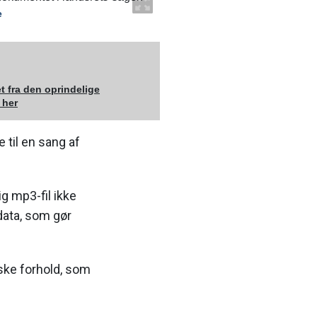
t fra den oprindelige
 her
 til en sang af
g mp3-fil ikke
data, som gør
iske forhold, som