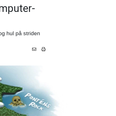
omputer-
og hul på striden