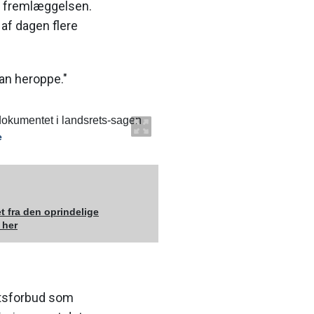
 i fremlæggelsen.
 af dagen flere
kan heroppe."
okumentet i landsrets-sagen
t fra den oprindelige
 her
etsforbud som