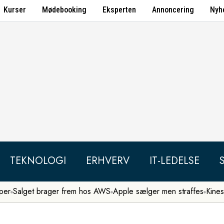
Kurser
Mødebooking
Eksperten
Annoncering
Nyh
TEKNOLOGI
ERHVERV
IT-LEDELSE
per
Salget brager frem hos AWS
Apple sælger men straffes
Kines