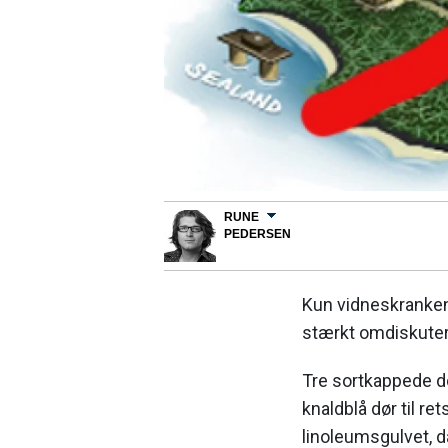
RUNE
PEDERSEN
Kun vidneskranken 
stærkt omdiskute
Tre sortkappede d
knaldblå dør til r
linoleumsgulvet, da