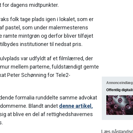
t for dagens midtpunkter.
s folk tage plads igen i lokalet, som er
 af pastel, som under malermesterens
 ramte mintgrøn og derfor bliver tilføjet
tilbydes institutioner til nedsat pris.
plads var udfyldt af et filmlærred, der
mur mellem parterne, fuldstændigt gemte
kat Peter Schønning for Tele2-
Annonceindlæg
Offentlig digital
ledende formalia runddelte samme advokat
l dommerne. Blandt andet
denne artikel,
ig at blive en del af rettighedshavernes
s.
Læs påstandsd