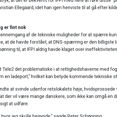
tryk, at det er bekvemt for IFPI med flere at føre disse "p
istian Ellegaard, idet han igen henviste til at gå efter kild
g er fint nok
gennemgang af de tekniske muligheder for at spærre ku
 at de havde forstået, at DNS-spærring er den billigste 
nning til, at IFPI aldrig havde klaget over ineffektivitet
dt Tele2 det problematiske i at rettighedshaverne med f
om en ladeport," hvilket kan betyde kommende tekniske s
dte at svinde udenfor retslokalets høje, hvidsprossede v
 at der vil være mange danskere, som ikke kan omgå en 
sigt at udføre.
de, hvor jeg skulle begynde," sagde Peter Schønning.