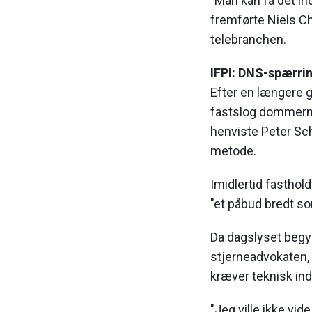
"Man kan få det ind
fremførte Niels Chr
telebranchen.
IFPI: DNS-spærrin
Efter en længere 
fastslog dommerne,
henviste Peter Schø
metode.
Imidlertid fasthol
"et påbud bredt s
Da dagslyset begyn
stjerneadvokaten,
kræver teknisk ind
"Jeg ville ikke vi