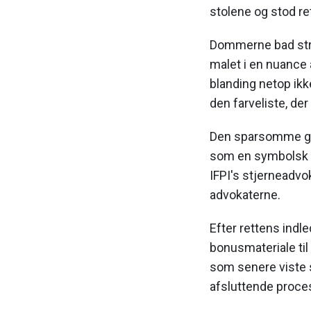
stolene og stod re
Dommerne bad strak
malet i en nuance
blanding netop ikke
den farveliste, der 
Den sparsomme gulv
som en symbolsk 
IFPI's stjerneadvo
advokaterne.
Efter rettens ind
bonusmateriale ti
som senere viste s
afsluttende proce