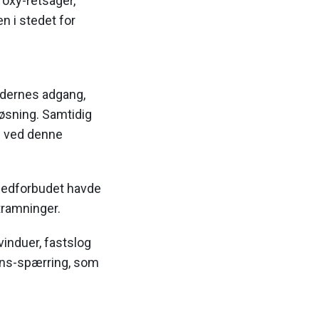
roxy-retsager,"
en i stedet for
ndernes adgang,
løsning. Samtidig
en ved denne
ogedforbudet havde
tramninger.
induer, fastslog
dns-spærring, som