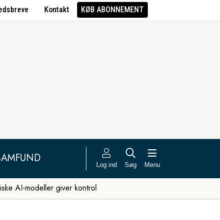
edsbreve
Kontakt
KØB ABONNEMENT
SAMFUND
Log ind
Søg
Menu
iske AI-modeller giver kontrol