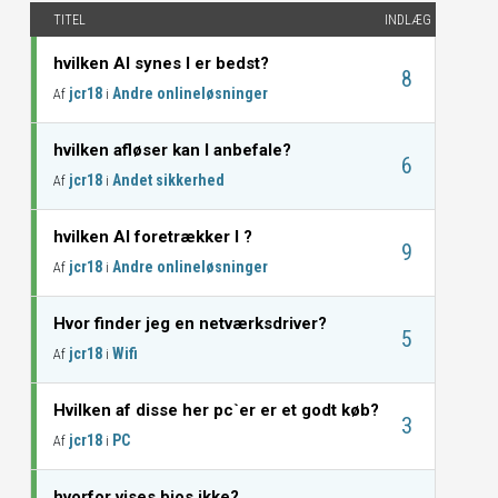
TITEL
INDLÆG
hvilken AI synes I er bedst?
8
jcr18
Andre onlineløsninger
Af
i
hvilken afløser kan I anbefale?
6
jcr18
Andet sikkerhed
Af
i
hvilken AI foretrækker I ?
9
jcr18
Andre onlineløsninger
Af
i
Hvor finder jeg en netværksdriver?
5
jcr18
Wifi
Af
i
Hvilken af disse her pc`er er et godt køb?
3
jcr18
PC
Af
i
hvorfor vises bios ikke?