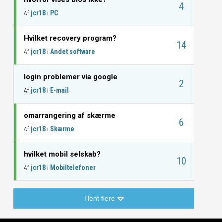
4
jcr18
PC
Af
i
Hvilket recovery program?
14
jcr18
Andet software
Af
i
login problemer via google
2
jcr18
E-mail
Af
i
omarrangering af skærme
6
jcr18
Skærme
Af
i
hvilket mobil selskab?
10
jcr18
Mobiltelefoner
Af
i
Hent flere