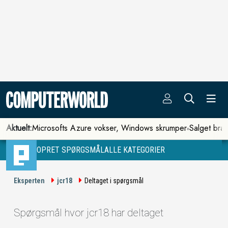
Aktuelt:
Microsofts Azure vokser, Windows skrumper
Salget bra
OPRET SPØRGSMÅL
ALLE KATEGORIER
Eksperten
jcr18
Deltaget i spørgsmål
Spørgsmål hvor jcr18 har deltaget