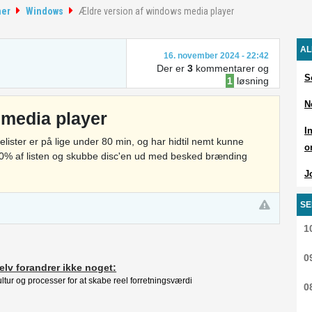
mer
Windows
Ældre version af windows media player
AL
16. november 2024 - 22:42
Der er
3
kommentarer og
S
1
løsning
N
 media player
I
illelister er på lige under 80 min, og har hidtil nemt kunne
o
0% af listen og skubbe disc'en ud med besked brænding
J
SE
1
0
elv forandrer ikke noget:
ultur og processer for at skabe reel forretningsværdi
0