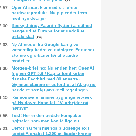
OpenAI snart klar med sit første
7:57
hardwareprodukt: Nu pipler det frem
med nye detaljer
Beskyldning: Palantir flytter i al stilhed
7:30
penge ud af Europa for at undgå at
betale skat
Ny AI-model fra Google kan give
7:03
væsentligt bedre vejrudsigter: Forudser
storme og orkaner før alle andre
modeller
Morgen-briefing: Nu er den her: OpenAI
6:30
frigiver GPT-5.6 / Kapitalfond køber
danske Factbird med 80 ansatte /
Gymnasielærere er udfordret af AI, og nu
har de et særligt ønske til regeringen
Ransomware lammer bygningsnetværk
6:15
på Hvidovre Hospital: "Vi arbejder på
højtryk"
Test: Her er den bedste kompakte
5:56
højttaler, som man kan få lige nu
Derfor har fem mænds pludselige exit
5:21
kostet Alphabet 1.200 milliarder kroner