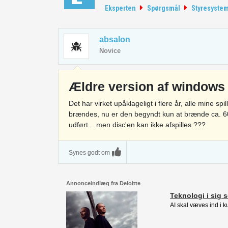
Eksperten
Spørgsmål
Styresyste
absalon
Novice
Ældre version af windows
Det har virket upåklageligt i flere år, alle mine sp
brændes, nu er den begyndt kun at brænde ca. 6
udført... men disc'en kan ikke afspilles ???
Synes godt om
Annonceindlæg fra Deloitte
Teknologi i sig s
AI skal væves ind i k