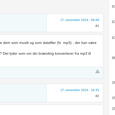
0
17. november 2024 - 08:46
0
#1
0
ave dem som musik og som datafiler (fx mp3) - der kan være
at? Det lyder som om din brænding konverterer fra mp3 til
0
1
17. november 2024 - 16:35
#2
1
1