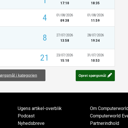
1
17:10
18:35
4
01/08/2026
01/08/2026
09:38
11:59
8
27/07/2026
28/07/2026
13:58
19:34
21
23/07/2026
31/07/2026
15:10
10:53
pørgsmål i kategorien
Opret spørgsmål
Ugens artikel-overblik
Om Computerworl
Podcast
Computerworld Ev
Nyhedsbreve
Partnerindhold