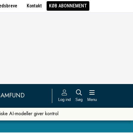
edsbreve
Kontakt
KØB ABONNEMENT
SAMFUND
Log ind
Søg
Menu
iske AI-modeller giver kontrol