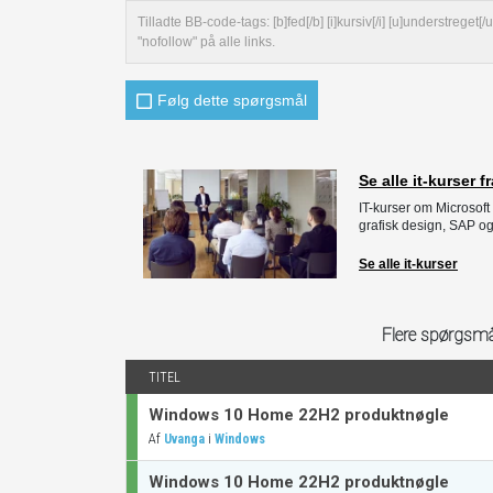
Tilladte BB-code-tags: [b]fed[/b] [i]kursiv[/i] [u]understreg
"nofollow" på alle links.
Følg dette spørgsmål
Se alle it-kurser
IT-kurser om Microsoft 
grafisk design, SAP og
Se alle it-kurser
Flere spørgsmå
TITEL
Windows 10 Home 22H2 produktnøgle
Af
i
Uvanga
Windows
Windows 10 Home 22H2 produktnøgle