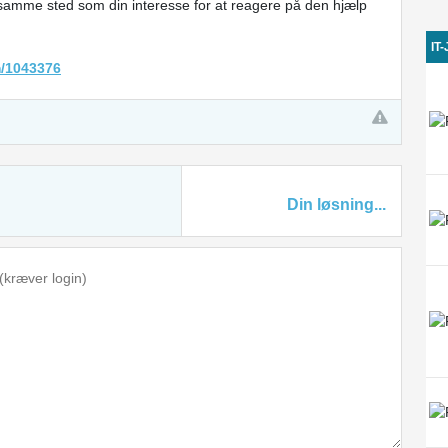
r samme sted som din interesse for at reagere på den hjælp
IT
m/1043376
Din løsning...