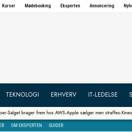
Kurser
Mødebooking
Eksperten
Annoncering
Nyh
TEKNOLOGI
ERHVERV
IT-LEDELSE
per
Salget brager frem hos AWS
Apple sælger men straffes
Kines
ER
OM EKSPERTEN
GUIDER