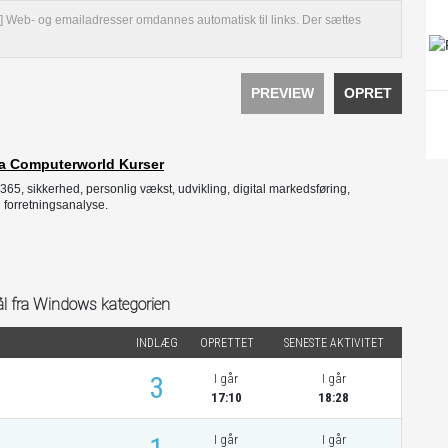
et[/u] Web- og emailadresser omdannes automatisk til links. Der sættes
PREVIEW
OPRET
 fra Computerworld Kurser
365, sikkerhed, personlig vækst, udvikling, digital markedsføring,
 forretningsanalyse.
l fra Windows kategorien
INDLÆG
OPRETTET
SENESTE AKTIVITET
3
I går
I går
17:10
18:28
I går
I går