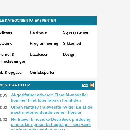
LE KATEGORIER PÅ EKSPERTEN
oftware
Hardware
Styresystemer
etværk
Programmering
Sikkerhed
nternet &
Databaser
Design
nlineløsninger
ob & opgaver
Om Eksperten
NESTE ARTIKLER
RSS
AI-godfather advarer: Flere AI-modeller
0:05
kommer til at løbe løbsk i fremtiden
Urban fantasy fra øverste hylde: En af de
9:02
mest underholdende serier i flere år
Nu hæver kinesiske DeepSeek pludselig
8:23
sine token-priser betragteligt - kan være
et afgørende vendepunkt