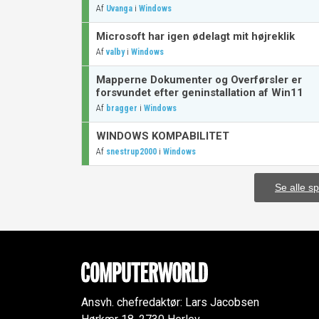
Af
i
Uvanga
Windows
Microsoft har igen ødelagt mit højreklik
Af
i
valby
Windows
Mapperne Dokumenter og Overførsler er
forsvundet efter geninstallation af Win11
Af
i
bragger
Windows
WINDOWS KOMPABILITET
Af
i
snestrup2000
Windows
Se alle s
Ansvh. chefredaktør: Lars Jacobsen