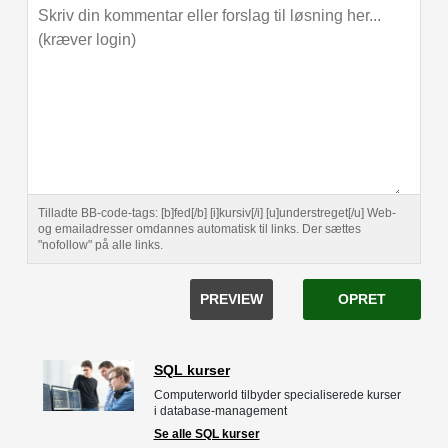
Tilladte BB-code-tags: [b]fed[/b] [i]kursiv[/i] [u]understreget[/u] Web-
og emailadresser omdannes automatisk til links. Der sættes
"nofollow" på alle links.
PREVIEW
OPRET
SQL kurser
Computerworld tilbyder specialiserede kurser
i database-management
Se alle SQL kurser