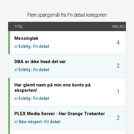
Flere spørgsmål fra Fri debat kategorien
TITEL
INDLÆG
Messinglak
4
ErikHg
Fri debat
Af
i
DBA er ikke hvad det var
2
ErikHg
Fri debat
Af
i
Har glemt navn på min ene konto på
eksperten!
1
ErikHg
Fri debat
Af
i
PLEX Media Server : Har Orange Trekanter
2
Ikke-ekspert
Fri debat
Af
i