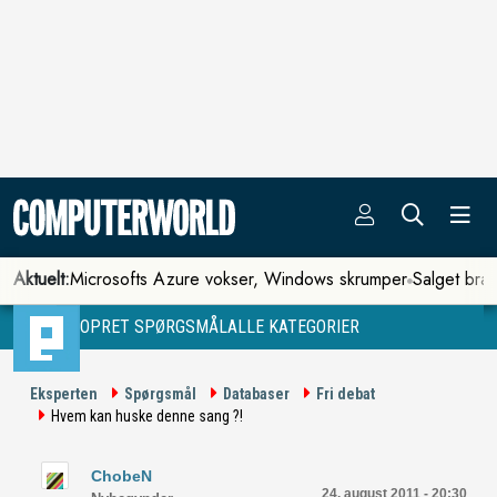
Aktuelt:
Microsofts Azure vokser, Windows skrumper
Salget bra
OPRET SPØRGSMÅL
ALLE KATEGORIER
Eksperten
Spørgsmål
Databaser
Fri debat
Hvem kan huske denne sang ?!
ChobeN
24. august 2011 - 20:30