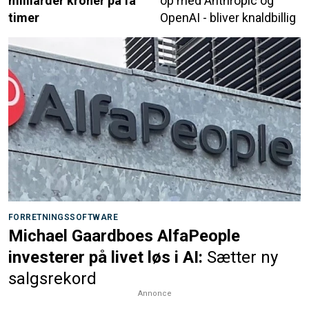
milliarder kroner på få
op med Anthropic og
timer
OpenAI - bliver knaldbillig
FORRETNINGSSOFTWARE
Michael Gaardboes AlfaPeople
investerer på livet løs i AI:
Sætter ny
salgsrekord
Annonce