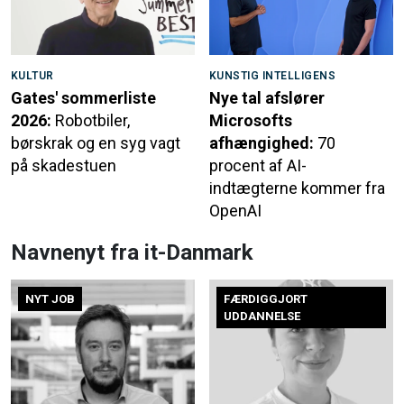
KULTUR
KUNSTIG INTELLIGENS
Gates' sommerliste
Nye tal afslører
2026:
Robotbiler,
Microsofts
børskrak og en syg vagt
afhængighed:
70
på skadestuen
procent af AI-
indtægterne kommer fra
OpenAI
Navnenyt fra it-Danmark
NYT JOB
FÆRDIGGJORT
UDDANNELSE