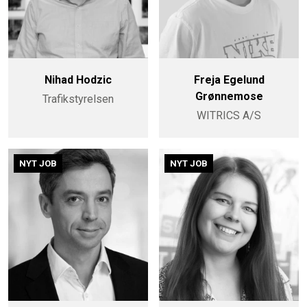
Nihad Hodzic
Freja Egelund
Grønnemose
Trafikstyrelsen
WITRICS A/S
NYT JOB
NYT JOB