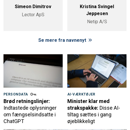
Simeon Dimitrov
Kristina Svingel
Jeppesen
Lector ApS
Netip A/S
Se mere fra navnenyt
PERSONDATA
AI-VÆRKTØJER
Brød retningslinjer:
Minister klar med
Indtastede oplysninger
strakspakke:
Disse AI-
om fængselsindsatte i
tiltag sættes i gang
ChatGPT
øjeblikkeligt