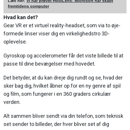
Læs her:
Vi har prøvet HoloLens: Microsoft har skabt
fremtidens computer
Hvad kan det?
Gear VR er et virtuel reality-headset, som via to øje-
formede linser viser dig en virkelighedstro 3D-
oplevelse.
Gyroskop og accelerometer får det viste billede til at
passe til dine bevægelser med hovedet.
Det betyder, at du kan dreje dig rundt og se, hvad der
sker bag dig, hvilket åbner op for en ny genre af spil
og film, som fungerer i en 360 graders cirkulær
verden.
Alt sammen bliver sendt via din telefon, som teknisk
set sender to billeder, der hver bliver set af dig