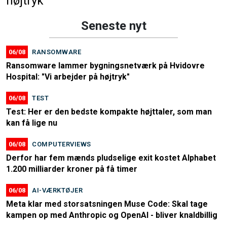
højtryk"
Seneste nyt
06/08
RANSOMWARE
Ransomware lammer bygningsnetværk på Hvidovre
Hospital: "Vi arbejder på højtryk"
06/08
TEST
Test: Her er den bedste kompakte højttaler, som man
kan få lige nu
06/08
COMPUTERVIEWS
Derfor har fem mænds pludselige exit kostet Alphabet
1.200 milliarder kroner på få timer
06/08
AI-VÆRKTØJER
Meta klar med storsatsningen Muse Code: Skal tage
kampen op med Anthropic og OpenAI - bliver knaldbillig