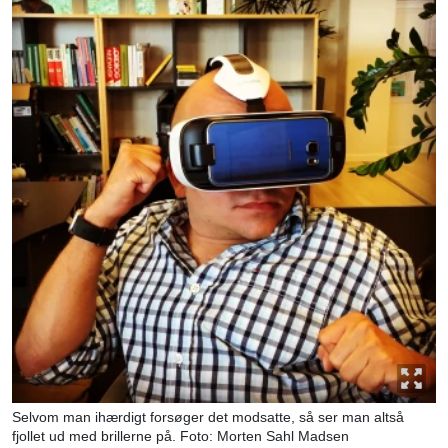
Selvom man ihærdigt forsøger det modsatte, så ser man altså
fjollet ud med brillerne på. Foto: Morten Sahl Madsen