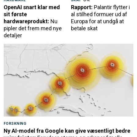
HARDWARE
SKAT
OpenAI snart klar med
Rapport:
Palantir flytter i
sit første
al stilhed formuer ud af
hardwareprodukt:
Nu
Europa for at undgå at
pipler det frem med nye
betale skat
detaljer
FORSKNING
Ny AI-model fra Google kan give væsentligt bedre