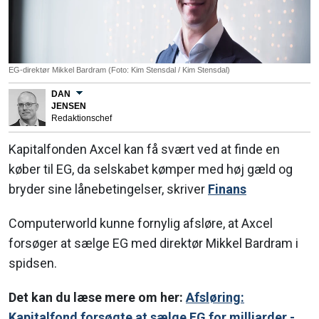
EG-direktør Mikkel Bardram (Foto: Kim Stensdal / Kim Stensdal)
DAN
JENSEN
Redaktionschef
Kapitalfonden Axcel kan få svært ved at finde en
køber til EG, da selskabet kømper med høj gæld og
bryder sine lånebetingelser, skriver
Finans
Computerworld kunne fornylig afsløre, at Axcel
forsøger at sælge EG med direktør Mikkel Bardram i
spidsen.
Det kan du læse mere om her:
Afsløring:
Kapitalfond forsøgte at sælge EG for milliarder -