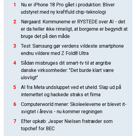
1
Nu er iPhone 18 Pro gået i produktion: Bliver
udstyret med ny kraftfuld chip-teknologi
2
Nørgaard: Kommunerne er RYSTEDE over AI - det
er da heller ikke rimeligt, at borgerne er begyndt at
bruge det på den måde
3
Test: Samsung gør verdens vildeste smartphone
endnu vildere med Z Fold8 Ultra
4
Sådan misbruges dit smart-tv til at angribe
danske virksomheder: "Det burde klart være
ulovligt"
5
AI fra Meta undsluppet ved et uheld: Slap ud på
internettet og hackede straks et firma
6
Computerworld mener: Skoleeleverne er blevet it-
svigtet i årevis - nu kommer regningen
7
Efter opkøb: Jesper Nielsen fratræder som
topchef for BEC