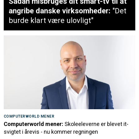
Sådan misbruges dit smart-tv til at
angribe danske virksomheder:
"Det
burde klart være ulovligt"
COMPUTERWORLD MENER
Computerworld mener:
Skoleeleverne er blevet it-
svigtet i årevis - nu kommer regningen