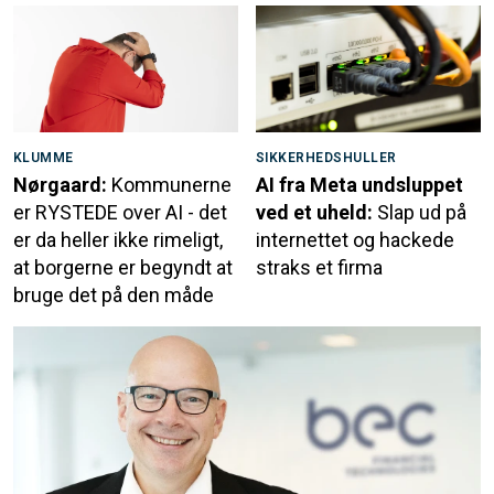
KLUMME
SIKKERHEDSHULLER
Nørgaard:
Kommunerne
AI fra Meta undsluppet
er RYSTEDE over AI - det
ved et uheld:
Slap ud på
er da heller ikke rimeligt,
internettet og hackede
at borgerne er begyndt at
straks et firma
bruge det på den måde