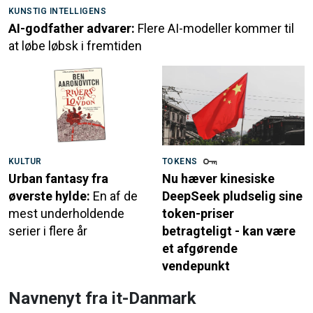
KUNSTIG INTELLIGENS
AI-godfather advarer:
Flere AI-modeller kommer til
at løbe løbsk i fremtiden
KULTUR
TOKENS
Urban fantasy fra
Nu hæver kinesiske
øverste hylde:
En af de
DeepSeek pludselig sine
mest underholdende
token-priser
serier i flere år
betragteligt - kan være
et afgørende
vendepunkt
Navnenyt fra it-Danmark