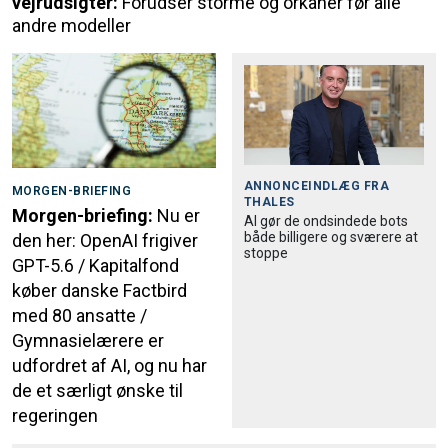
vejrudsigter:
Forudser storme og orkaner før alle
andre modeller
ANNONCEINDLÆG FRA
MORGEN-BRIEFING
THALES
Morgen-briefing:
Nu er
AI gør de ondsindede bots
både billigere og sværere at
den her: OpenAI frigiver
stoppe
GPT-5.6 / Kapitalfond
køber danske Factbird
med 80 ansatte /
Gymnasielærere er
udfordret af AI, og nu har
de et særligt ønske til
regeringen