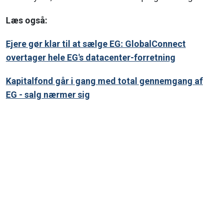
Læs også:
Ejere gør klar til at sælge EG: GlobalConnect
overtager hele EG's datacenter-forretning
Kapitalfond går i gang med total gennemgang af
EG - salg nærmer sig