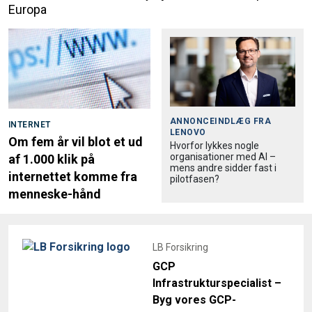
Europa
ANNONCEINDLÆG FRA
INTERNET
LENOVO
Om fem år vil blot et ud
Hvorfor lykkes nogle
organisationer med AI –
af 1.000 klik på
mens andre sidder fast i
internettet komme fra
pilotfasen?
menneske-hånd
LB Forsikring
GCP
Infrastrukturspecialist –
Byg vores GCP-