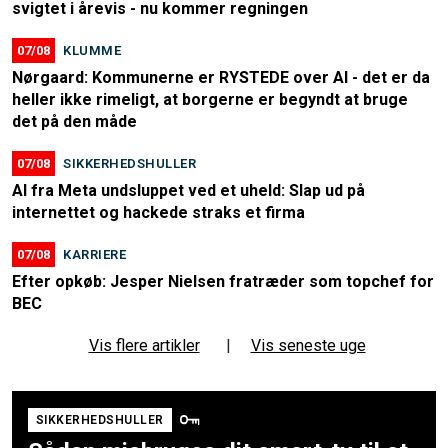
svigtet i årevis - nu kommer regningen
07/08
KLUMME
Nørgaard: Kommunerne er RYSTEDE over AI - det er da
heller ikke rimeligt, at borgerne er begyndt at bruge
det på den måde
07/08
SIKKERHEDSHULLER
AI fra Meta undsluppet ved et uheld: Slap ud på
internettet og hackede straks et firma
07/08
KARRIERE
Efter opkøb: Jesper Nielsen fratræder som topchef for
BEC
Vis flere artikler
|
Vis seneste uge
SIKKERHEDSHULLER