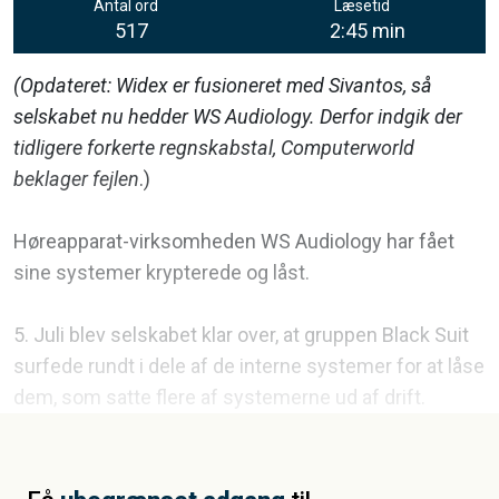
Antal ord
Læsetid
517
2:45 min
(
Opdateret: Widex er fusioneret med Sivantos, så
selskabet nu hedder WS Audiology. Derfor indgik der
tidligere forkerte regnskabstal, Computerworld
beklager fejlen
.)
Høreapparat-virksomheden WS Audiology har fået
sine systemer krypterede og låst.
5. Juli blev selskabet klar over, at gruppen Black Suit
surfede rundt i dele af de interne systemer for at låse
dem, som satte flere af systemerne ud af drift.