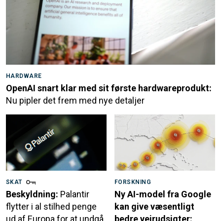
HARDWARE
OpenAI snart klar med sit første hardwareprodukt:
Nu pipler det frem med nye detaljer
SKAT
FORSKNING
Beskyldning:
Palantir
Ny AI-model fra Google
flytter i al stilhed penge
kan give væsentligt
ud af Europa for at undgå
bedre vejrudsigter: