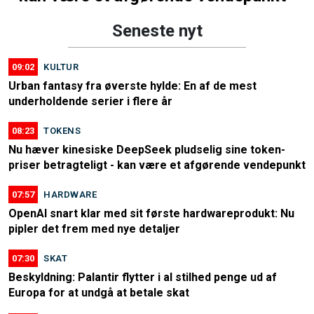
Seneste nyt
09:02
KULTUR
Urban fantasy fra øverste hylde: En af de mest
underholdende serier i flere år
08:23
TOKENS
Nu hæver kinesiske DeepSeek pludselig sine token-
priser betragteligt - kan være et afgørende vendepunkt
07:57
HARDWARE
OpenAI snart klar med sit første hardwareprodukt: Nu
pipler det frem med nye detaljer
07:30
SKAT
Beskyldning: Palantir flytter i al stilhed penge ud af
Europa for at undgå at betale skat