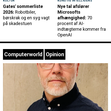
KULTUR
KUNSTIG INTELLIGENS
Gates' sommerliste
Nye tal afslører
2026:
Robotbiler,
Microsofts
børskrak og en syg vagt
afhængighed:
70
på skadestuen
procent af AI-
indtægterne kommer fra
OpenAI
Computerworld
Opinion