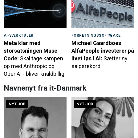
AI-VÆRKTØJER
FORRETNINGSSOFTWARE
Meta klar med
Michael Gaardboes
storsatsningen Muse
AlfaPeople investerer på
Code:
Skal tage kampen
livet løs i AI:
Sætter ny
op med Anthropic og
salgsrekord
OpenAI - bliver knaldbillig
Navnenyt fra it-Danmark
NYT JOB
NYT JOB