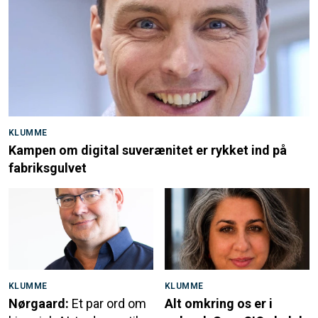
KLUMME
Kampen om digital suverænitet er rykket ind på
fabriksgulvet
KLUMME
KLUMME
Nørgaard:
Et par ord om
Alt omkring os er i