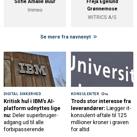
Sofie Amalie Buur
Freja Egelund
Grønnemose
Immeo
WITRICS A/S
Se mere fra navnenyt
DIGITAL SIKKERHED
KONSULENTER
Kritisk hul i IBM's AI-
Trods stor interesse fra
platform udnyttes lige
leverandører:
Lægger it-
nu:
Deler superbruger-
konsulent-aftale til 125
adgang ud til alle
millioner kroner i graven
forbipasserende
for altid