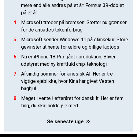
mere end alle andres på et år: Formue 39-doblet
på et år
4
Microsoft træder på bremsen: Sætter nu grænser
for de ansattes tokenforbrug
5
Microsoft sender Windows 11 på slankekur: Store
gevinster at hente for ældre og billige laptops
6
Nu er iPhone 18 Pro gået i produktion: Bliver
udstyret med ny kraftfuld chip-teknologi
7
Afsindig sommer for kinesisk AI: Her er tre
vigtige øjeblikke, hvor Kina har givet Vesten
baghjul
8
Meget i vente i efteråret for dansk it: Her er fem
ting, du skal holde øje med
Se seneste uge