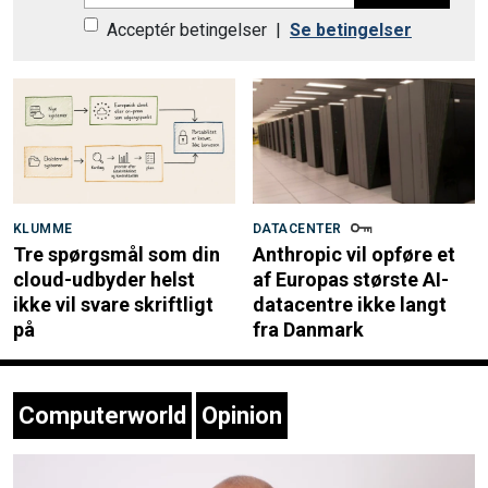
Acceptér betingelser
|
Se betingelser
KLUMME
DATACENTER
Tre spørgsmål som din
Anthropic vil opføre et
cloud-udbyder helst
af Europas største AI-
ikke vil svare skriftligt
datacentre ikke langt
på
fra Danmark
Computerworld
Opinion