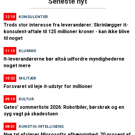
Seneste nyt
12:10
KONSULENTER
Trods stor interesse fra leverandører: Skrinlægger it-
konsulent-aftale til 125 millioner kroner - kan ikke blive
til noget
11:15
KLUMME
It-leverandørerne bør altså udfordre myndighederne
noget mere
10:32
MILITÆR
Forsvaret vil leje it-udstyr for millioner
09:19
KULTUR
Gates' sommerliste 2026: Robotbiler, børskrak og en
syg vagt på skadestuen
08:41
KUNSTIG INTELLIGENS
Nye tal afslører Microsofts afhængighed: 70 procent af