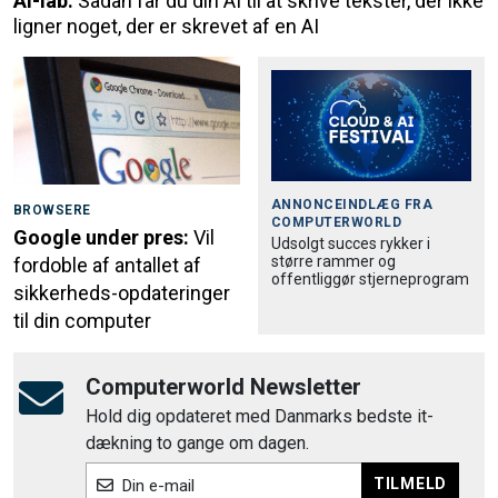
AI-lab:
Sådan får du din AI til at skrive tekster, der ikke
ligner noget, der er skrevet af en AI
ANNONCEINDLÆG FRA
BROWSERE
COMPUTERWORLD
Google under pres:
Vil
Udsolgt succes rykker i
større rammer og
fordoble af antallet af
offentliggør stjerneprogram
sikkerheds-opdateringer
til din computer
Computerworld Newsletter
Hold dig opdateret med Danmarks bedste it-
dækning to gange om dagen.
TILMELD
Din e-mail