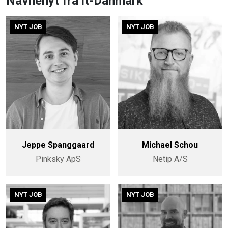
Navnenyt fra it-Danmark
NYT JOB
NYT JOB
Jeppe Spanggaard
Michael Schou
Pinksky ApS
Netip A/S
NYT JOB
NYT JOB