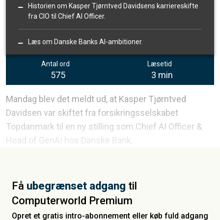
Historien om Kasper Tjørntved Davidsens karriereskifte
fra CIO til Chief AI Officer.
Læs om Danske Banks AI-ambitioner.
Antal ord
Læsetid
575
3 min
Mandag blev det meldt ud, at Kasper Tjørntved
Davidsen var skiftet fra forsikringsselskabet
Topdanmark til en ny stilling som Chief AI Officer &
Head of GenAI hos Danske Bank.
Få
ubegrænset adgang
til
Computerworld Premium
Opret et gratis intro-abonnement eller køb fuld adgang