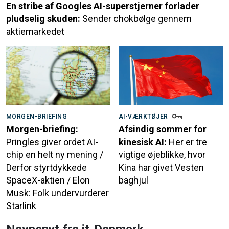
En stribe af Googles AI-superstjerner forlader
pludselig skuden:
Sender chokbølge gennem
aktiemarkedet
MORGEN-BRIEFING
AI-VÆRKTØJER
Morgen-briefing:
Afsindig sommer for
Pringles giver ordet AI-
kinesisk AI:
Her er tre
chip en helt ny mening /
vigtige øjeblikke, hvor
Derfor styrtdykkede
Kina har givet Vesten
SpaceX-aktien / Elon
baghjul
Musk: Folk undervurderer
Starlink