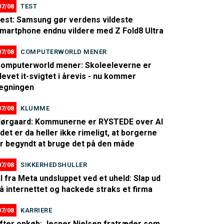
07/08
TEST
est: Samsung gør verdens vildeste
martphone endnu vildere med Z Fold8 Ultra
07/08
COMPUTERWORLD MENER
omputerworld mener: Skoleeleverne er
levet it-svigtet i årevis - nu kommer
egningen
07/08
KLUMME
ørgaard: Kommunerne er RYSTEDE over AI
 det er da heller ikke rimeligt, at borgerne
r begyndt at bruge det på den måde
07/08
SIKKERHEDSHULLER
I fra Meta undsluppet ved et uheld: Slap ud
å internettet og hackede straks et firma
07/08
KARRIERE
fter opkøb: Jesper Nielsen fratræder som