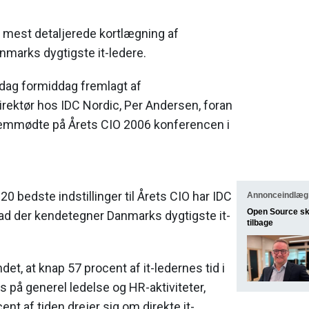
il mest detaljerede kortlægning af
nmarks dygtigste it-ledere.
dag formiddag fremlagt af
rektør hos IDC Nordic, Per Andersen, foran
emmødte på Årets CIO 2006 konferencen i
0 bedste indstillinger til Årets CIO har IDC
Annonceindlæg 
Open Source ska
vad der kendetegner Danmarks dygtigste it-
tilbage
det, at knap 57 procent af it-ledernes tid i
på generel ledelse og HR-aktiviteter,
nt af tiden drejer sig om direkte it-