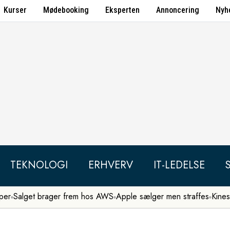
Kurser
Mødebooking
Eksperten
Annoncering
Nyh
TEKNOLOGI
ERHVERV
IT-LEDELSE
per
Salget brager frem hos AWS
Apple sælger men straffes
Kines