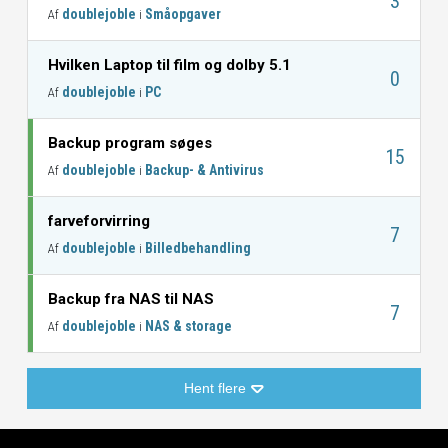
3
doublejoble
Småopgaver
Af
i
Hvilken Laptop til film og dolby 5.1
0
doublejoble
PC
Af
i
Backup program søges
15
doublejoble
Backup- & Antivirus
Af
i
farveforvirring
7
doublejoble
Billedbehandling
Af
i
Backup fra NAS til NAS
7
doublejoble
NAS & storage
Af
i
Hent flere